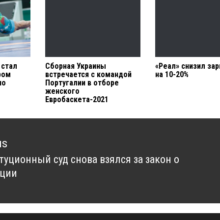
 стал
Сборная Украины
«Реал» снизил за
ром
встречается с командой
на 10-20%
по
Португалии в отборе
женского
Евробаскета-2021
us
туционный суд снова взялся за закон о
us
ации