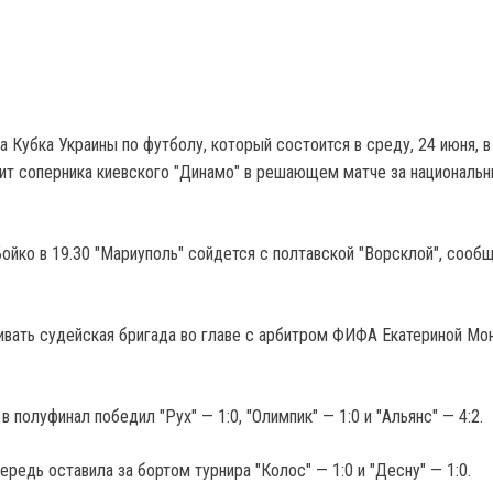
 Кубка Украины по футболу, который состоится в среду, 24 июня, в
т соперника киевского "Динамо" в решающем матче за националь
Бойко в 19.30 "Мариуполь" сойдется с полтавской "Ворсклой", сооб
вать судейская бригада во главе с арбитром ФИФА Екатериной Мо
 в полуфинал победил "Рух" — 1:0, "Олимпик" — 1:0 и "Альянс" — 4:2.
ередь оставила за бортом турнира "Колос" — 1:0 и "Десну" — 1:0.