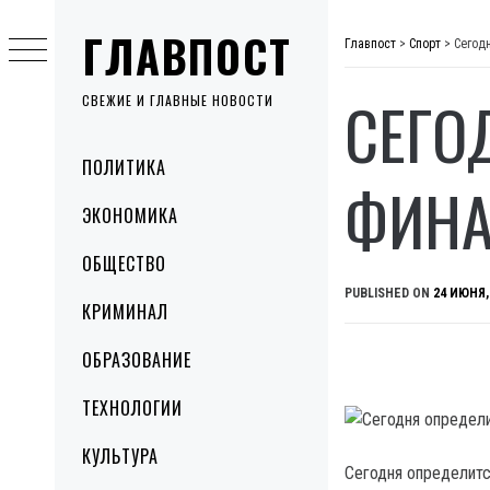
Skip
ГЛАВПОСТ
to
Главпост
>
Спорт
>
Сегод
content
СЕГО
СВЕЖИЕ И ГЛАВНЫЕ НОВОСТИ
Primary
ПОЛИТИКА
Menu
ФИНА
ЭКОНОМИКА
ОБЩЕСТВО
PUBLISHED ON
24 ИЮНЯ,
КРИМИНАЛ
ОБРАЗОВАНИЕ
ТЕХНОЛОГИИ
КУЛЬТУРА
Сегодня определитс