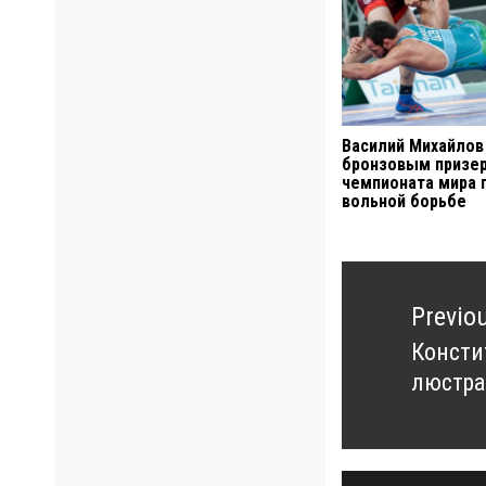
Василий Михайлов
бронзовым призе
чемпионата мира 
вольной борьбе
Навигация
по
Previo
записям
Консти
Previo
люстр
post: