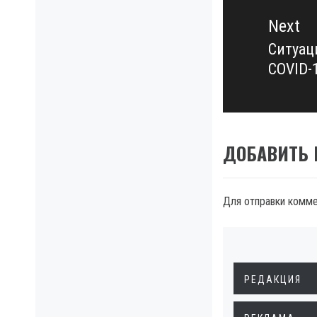
Next
Ситуац
Next
COVID-
post:
ДОБАВИТЬ
Для отправки комм
РЕДАКЦИЯ