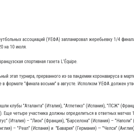
утбольных ассоциаций (УЕФА) запланировал жеребьевку 1/4 финал
0 на 10 июля.
ранцузская спортивная газета L’Équipe.
ный этап турнира, прерванного из-за пандемии коронавируса в март
е в формате "финала восьми" в августе. Исполком УЕФА должен ут
шли клубы "Аталанта" (Италия), "Атлетико" (Испания), "ПСЖ" (Франц
я). Еще четыре участника должны определиться в ответных матчах 
ус" (Италия) – "Лион" (Франция), "Барселона" (Испания) – "Наполи" 
нглия) – "Реал" (Испания) и "Бавария" (Германия) — "Челси" (Англия