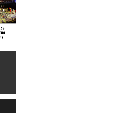
ась
тия
лу