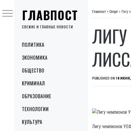
Skip
ГЛАВПОСТ
to
Главпост
>
Спорт
>
Лигу 
content
ЛИГУ
СВЕЖИЕ И ГЛАВНЫЕ НОВОСТИ
Primary
ПОЛИТИКА
Menu
ЛИСС
ЭКОНОМИКА
ОБЩЕСТВО
PUBLISHED ON
18 ИЮНЯ,
КРИМИНАЛ
ОБРАЗОВАНИЕ
ТЕХНОЛОГИИ
КУЛЬТУРА
Лигу чемпионов УЕ