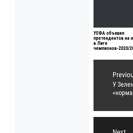
УЕФА объявил
претендентов на 
в Лиге
чемпионов-2020/2
Навигация
по
Previo
записям
У Зеле
Previo
«норма
post:
Next