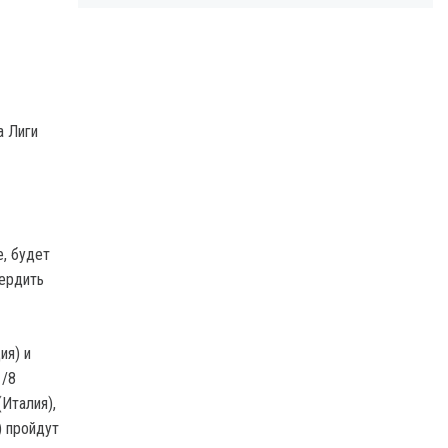
а Лиги
е, будет
вердить
ия) и
1/8
(Италия),
) пройдут