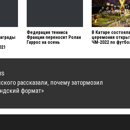
Федерация тенниса
В Катаре состоял
награды
Франции переносит Ролан
церемония откры
Гаррос на осень
ЧМ-2022 по футбо
021
us
нского рассказали, почему затормозил
us
ндский формат»