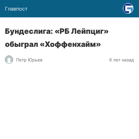
Главпост
Бундеслига: «РБ Лейпциг»
обыграл «Хоффенхайм»
Петр Юрьев
6 лет назад