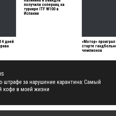
Калинина и Байндль
получили соперниц на
турнире ITF W100 в
Испании
14 дней
«Мотор» проиграл
права
старте гандбольн
чемпионов
us
о штрафе за нарушение карантина: Самый
us
й кофе в моей жизни