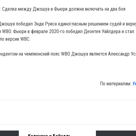
н: Сделка между Джошуа и Фьюри должна включать на два боя
 Джошуа победил Энди Руиса единогласным решением судей и верн
O и WBO. Фьюри в феврале 2020-го победил Деонтея Уайлдера и стал
по версии WBC.
ндентом на чемпионский пояс WBO Джошуа является Александр Ус
По материалам:
У