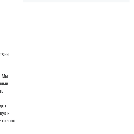
тони
. Мы
иями
ть.
удет
шуа и
 сказал