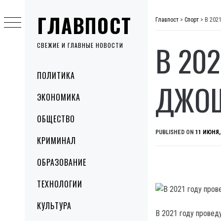
Skip
ГЛАВПОСТ
to
Главпост
>
Спорт
>
В 202
content
В 20
СВЕЖИЕ И ГЛАВНЫЕ НОВОСТИ
Primary
ПОЛИТИКА
Menu
ДЖО
ЭКОНОМИКА
ОБЩЕСТВО
PUBLISHED ON
11 ИЮНЯ,
КРИМИНАЛ
ОБРАЗОВАНИЕ
ТЕХНОЛОГИИ
КУЛЬТУРА
В 2021 году провед