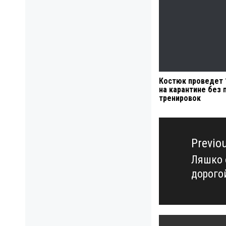
Костюк проведет 
на карантине без 
тренировок
Навигация
по
Previo
записям
Ляшко 
Previo
дорого
post: