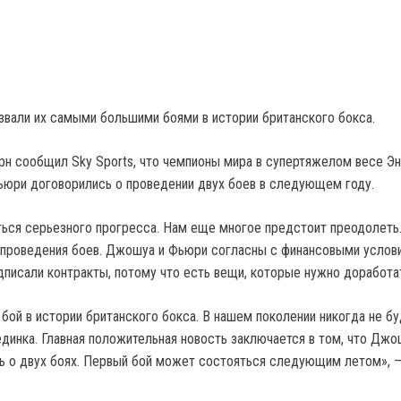
вали их самыми большими боями в истории британского бокса.
н сообщил Sky Sports, что чемпионы мира в супертяжелом весе Эн
юри договорились о проведении двух боев в следующем году.
ься серьезного прогресса. Нам еще многое предстоит преодолеть
 проведения боев. Джошуа и Фьюри согласны с финансовыми услов
дписали контракты, потому что есть вещи, которые нужно доработа
бой в истории британского бокса. В нашем поколении никогда не б
единка. Главная положительная новость заключается в том, что Джо
 о двух боях. Первый бой может состояться следующим летом», —