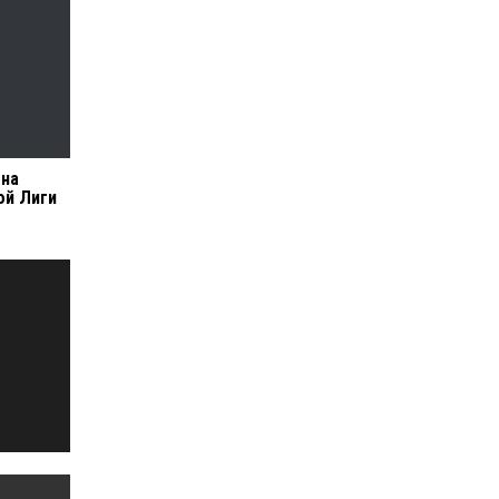
 на
ой Лиги