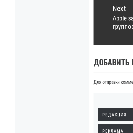
Next
Apple 
Next
группо
post:
ДОБАВИТЬ
Для отправки комм
РЕДАКЦИЯ
РЕКЛАМА