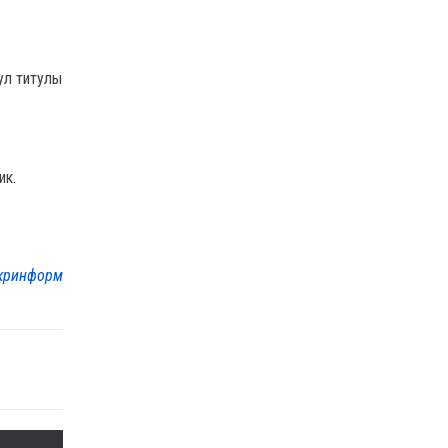
ул титулы
ик.
кринформ