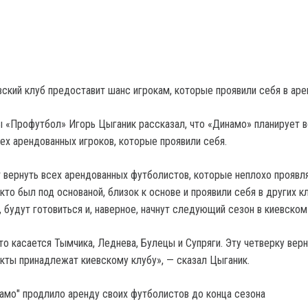
вский клуб предоставит шанс игрокам, которые проявили себя в аре
«Профутбол» Игорь Цыганик рассказал, что «Динамо» планирует в
сех арендованных игроков, которые проявили себя.
 вернуть всех арендованных футболистов, которые неплохо проявл
, кто был под основаной, близок к основе и проявили себя в других кл
 будут готовиться и, наверное, начнут следующий сезон в киевском
о касается Тымчика, Леднева, Булецы и Супряги. Эту четверку верн
акты принадлежат киевскому клубу», — сказал Цыганик.
намо" продлило аренду своих футболистов до конца сезона