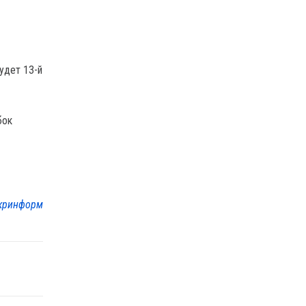
удет 13-й
бок
кринформ