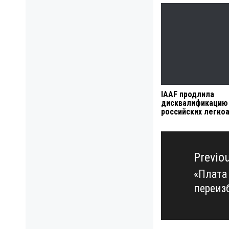
IAAF продлила
дисквалификацию
российских легко
Навигация
по
Previo
записям
«Плата
Previo
переиз
post: