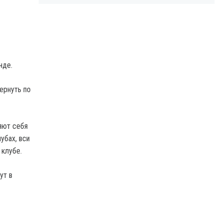
нде.
ернуть по
яют себя
убах, вси
 клубе.
ут в