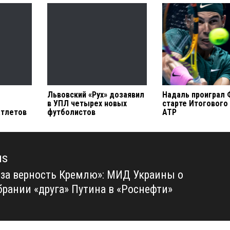
Львовский «Рух» дозаявил
Надаль проиграл 
в УПЛ четырех новых
старте Итогового
атлетов
футболистов
АТР
us
 за верность Кремлю»: МИД Украины о
us
брании «друга» Путина в «Роснефти»