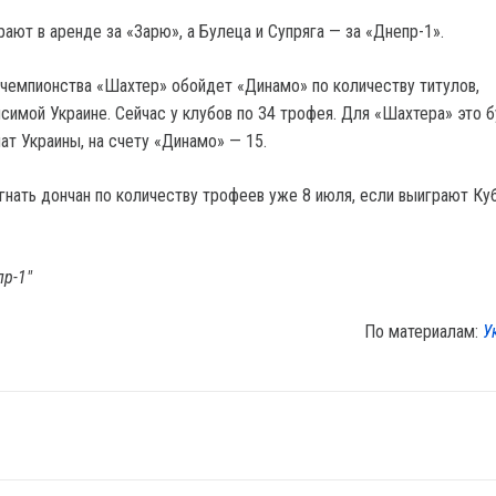
ают в аренде за «Зарю», а Булеца и Супряга — за «Днепр-1».
 чемпионства «Шахтер» обойдет «Динамо» по количеству титулов,
симой Украине. Сейчас у клубов по 34 трофея. Для «Шахтера» это б
ат Украины, на счету «Динамо» — 15.
гнать дончан по количеству трофеев уже 8 июля, если выиграют Ку
пр-1"
По материалам:
У