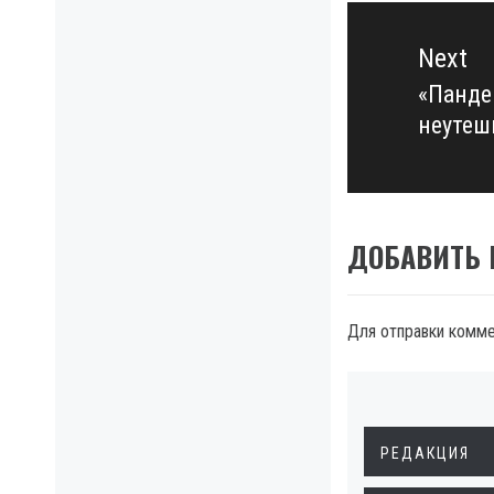
Next
«Панде
Next
неутеш
post:
ДОБАВИТЬ
Для отправки комм
РЕДАКЦИЯ