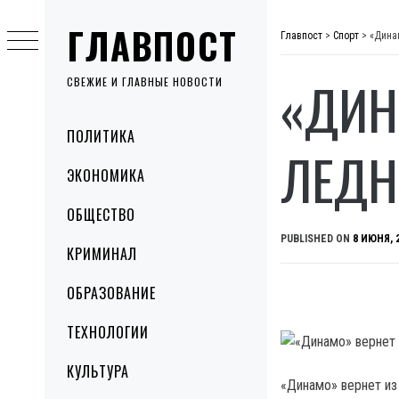
Skip
ГЛАВПОСТ
to
Главпост
>
Спорт
>
«Дина
content
«ДИН
СВЕЖИЕ И ГЛАВНЫЕ НОВОСТИ
Primary
ПОЛИТИКА
Menu
ЛЕДН
ЭКОНОМИКА
ОБЩЕСТВО
PUBLISHED ON
8 ИЮНЯ, 
КРИМИНАЛ
ОБРАЗОВАНИЕ
ТЕХНОЛОГИИ
КУЛЬТУРА
«Динамо» вернет из