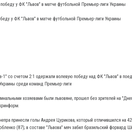
обеду у ФК "Львов" в матче футбольной Премьер-лиги Украины
-1" со счетом 2:1 одержали волевую победу над ФК "Львов" в поед
 Украины среди команд Премьер-лиги
минальными хозяевами были львовяне, прошел без зрителей на "Дне
кринформ.
непра принесли голы Андрея Цурикова, который отличившился на 42
обленко (87); в составе "Львова" мяч забил бразильский форвард Ши