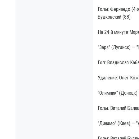
Голы: Фернандо (4-я
Будковский (88).
На 24-й минуте Марл
"Заря" (Луганск) — 
Гол: Владислав Каба
Удаление: Олег Кож
"Олимпик" (Донецк) 
Голы: Виталий Балаш
"Динамо" (Киев) — "
Голы: Виталий Буяль