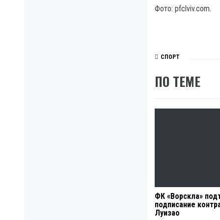
Фото: pfclviv.com.
СПОРТ
ПО ТЕМЕ
ФК «Ворскла» под
подписание контра
Луизао