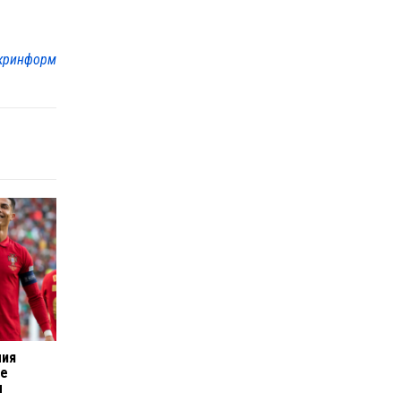
кринформ
лия
ие
ы