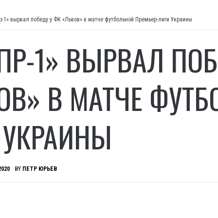
р-1» вырвал победу у ФК «Львов» в матче футбольной Премьер-лиги Украины
ПР-1» ВЫРВАЛ ПОБ
ОВ» В МАТЧЕ ФУТБ
 УКРАИНЫ
2020
BY
ПЕТР ЮРЬЕВ