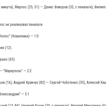
 минута), Марлос (25, 51) — Денис Фаворов (32, с пенальти), Филипп
ос не реализовал пенальти.
"Колос" (Ковалевка) — 1:0
ев (12).
ушко (65).
— "Мариуполь" — 2:2
ов (16), Андрей Кравчук (82) — Сергей Чоботенко (35), Алексей Кащ
Александрия" — 5:1
ский (13, 84), Назарий Русин (20, с пенальти), Виталий Миколенко (65