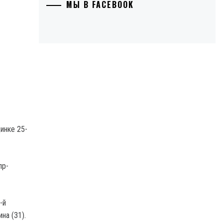
МЫ В FACEBOOK
инке 25-
пр-
-й
на (31).