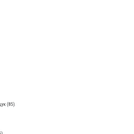
ук (85).
),