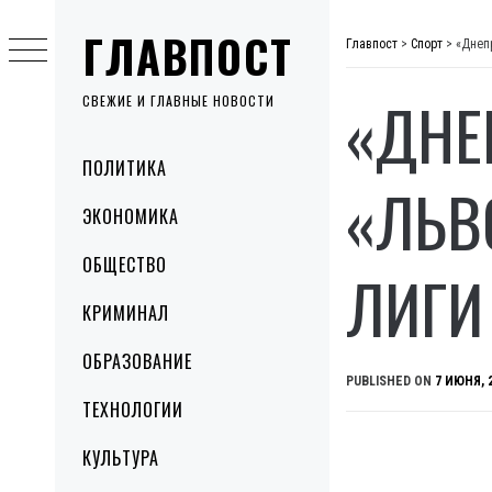
Skip
ГЛАВПОСТ
to
Главпост
>
Спорт
>
«Днеп
content
«ДНЕ
СВЕЖИЕ И ГЛАВНЫЕ НОВОСТИ
Primary
ПОЛИТИКА
Menu
«ЛЬВ
ЭКОНОМИКА
ОБЩЕСТВО
ЛИГИ
КРИМИНАЛ
ОБРАЗОВАНИЕ
PUBLISHED ON
7 ИЮНЯ, 
ТЕХНОЛОГИИ
КУЛЬТУРА