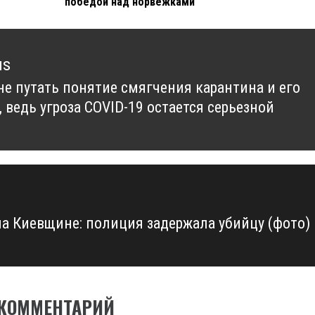
победой над норвежками
us
не путать понятие смягчения карантина и его
us
 ведь угроза COVID-19 остается серьезной
на Киевщине: полиция задержала убийцу (фото)
 КОММЕНТАРИЙ