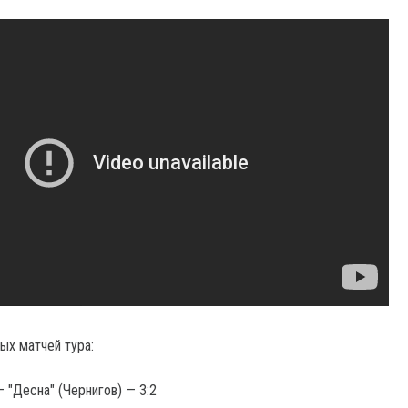
ых матчей тура:
 "Десна" (Чернигов) — 3:2