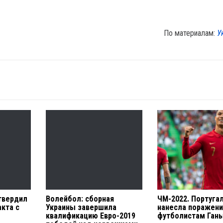
По материалам:
У
твердил
Волейбол: сборная
ЧМ-2022. Португа
кта с
Украины завершила
нанесла поражен
квалификацию Евро-2019
футболистам Ган