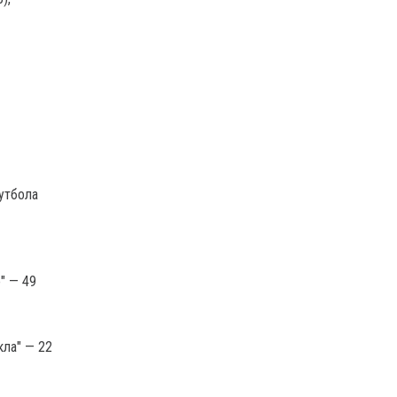
утбола
" — 49
кла" — 22