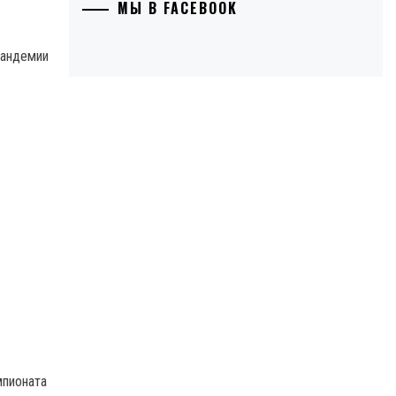
МЫ В FACEBOOK
пандемии
мпионата