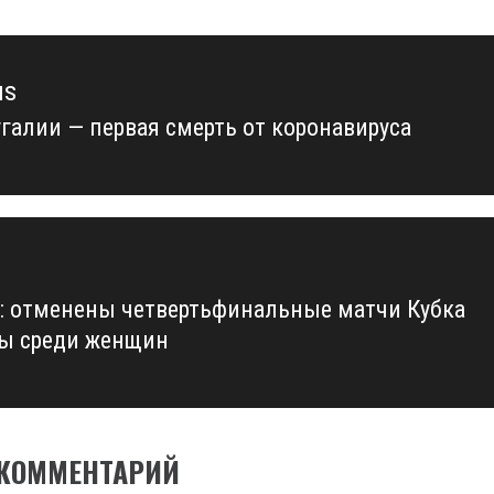
us
угалии — первая смерть от коронавируса
us
: отменены четвертьфинальные матчи Кубка
ы среди женщин
 КОММЕНТАРИЙ