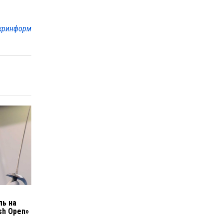
кринформ
ль на
sh Open»