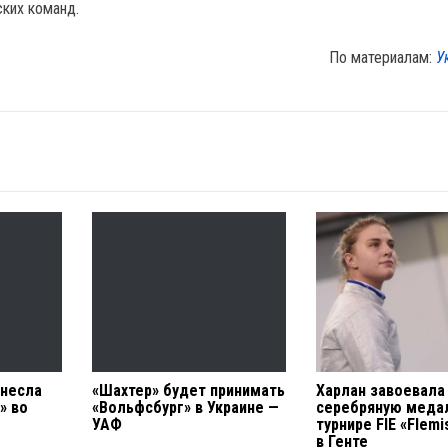
ких команд.
По материалам:
У
енесла
«Шахтер» будет принимать
Харлан завоевала
» во
«Вольфсбург» в Украине —
серебряную меда
УАФ
турнире FIE «Flemi
в Генте