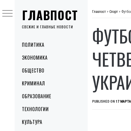
Skip
ГЛАВПОСТ
to
Главпост
>
Спорт
>
Футбо
content
ФУТБ
СВЕЖИЕ И ГЛАВНЫЕ НОВОСТИ
Primary
ПОЛИТИКА
Menu
ЧЕТВ
ЭКОНОМИКА
ОБЩЕСТВО
УКРА
КРИМИНАЛ
ОБРАЗОВАНИЕ
PUBLISHED ON
17 МАРТА
ТЕХНОЛОГИИ
КУЛЬТУРА