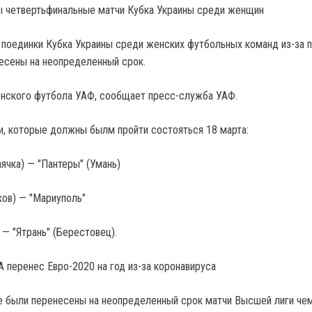
поединки Кубка Украины среди женских футбольных команд из-за 
есены на неопределенный срок.
енского футбола УАФ, сообщает пресс-служба УАФ.
, которые должны былм пройти состояться 18 марта:
ячка) — "Пантеры" (Умань)
ков) — "Мариуполь"
 — "Ятрань" (Берестовец).
А перенес Евро-2020 на год из-за коронавируса
е были перенесены на неопределенный срок матчи Высшей лиги че