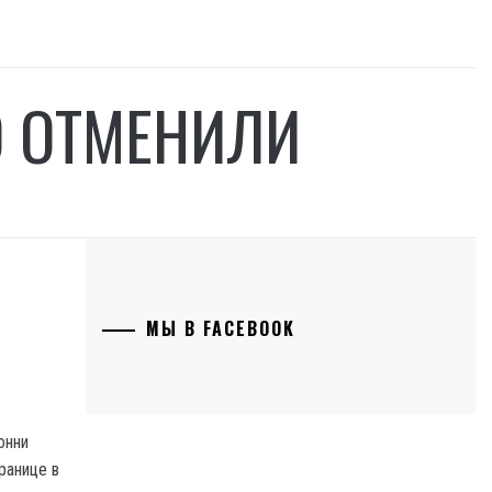
О ОТМЕНИЛИ
МЫ В FACEBOOK
онни
ранице в