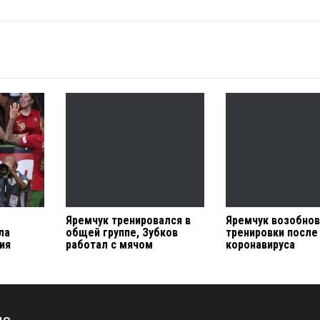
Яремчук тренировался в
Яремчук возобно
ла
общей группе, Зубков
тренировки после
ия
работал с мячом
коронавируса