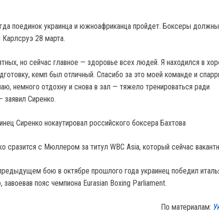
огда поединок украинца и южноафриканца пройдет. Боксеры должн
 Карлсруэ 28 марта.
ятных, но сейчас главное — здоровье всех людей. Я находился в хо
дготовку, кемп был отличный. Спасибо за это моей команде и спарр
чаю, немного отдохну и снова в зал — тяжело тренироваться ради
— заявил Сиренко.
аинец Сиренко нокаутировал российского боксера Бахтова
ко сразится с Мюллером за титул WBC Asia, который сейчас вакантн
предыдущем бою в октябре прошлого года украинец победил италь
 завоевав пояс чемпиона Eurasian Boxing Parliament.
По материалам:
У