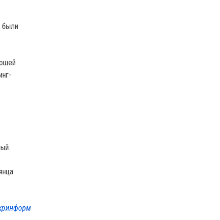
ы были
рошей
инг-
ый.
янца
кринформ