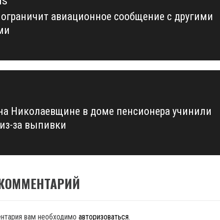
us
 ограничит авиационное сообщение с другими
us
ми
 на Николаевщине в доме пенсионера учинили
 из-за выпивки
 КОММЕНТАРИЙ
ентария вам необходимо
авторизоваться
.