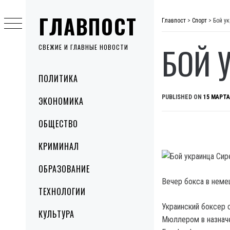
Skip
ГЛАВПОСТ
to
Главпост
>
Спорт
>
Бой у
content
БОЙ 
СВЕЖИЕ И ГЛАВНЫЕ НОВОСТИ
Primary
ПОЛИТИКА
Menu
PUBLISHED ON
15 МАРТА
ЭКОНОМИКА
ОБЩЕСТВО
КРИМИНАЛ
ОБРАЗОВАНИЕ
Вечер бокса в неме
ТЕХНОЛОГИИ
Украинский боксер 
КУЛЬТУРА
Мюллером в назначе