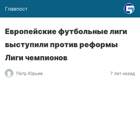
Главпост
Европейские футбольные лиги
выступили против реформы
Лиги чемпионов
Петр Юрьев
7 лет назад