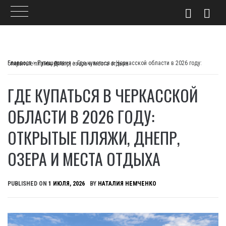
Skip
to
Главпост
>
Путешествия
>
Где купаться в Черкасской области в 2026 году: открытые пляжи, Днепр, озера и места отдыха
content
ГДЕ КУПАТЬСЯ В ЧЕРКАССКОЙ
ОБЛАСТИ В 2026 ГОДУ:
ОТКРЫТЫЕ ПЛЯЖИ, ДНЕПР,
ОЗЕРА И МЕСТА ОТДЫХА
PUBLISHED ON
1 ИЮЛЯ, 2026
BY
НАТАЛИЯ НЕМЧЕНКО