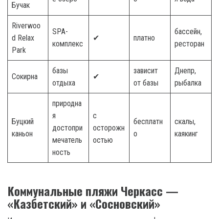
Бучак
Riverwoo
SPA-
бассейн,
d Relax
✔
платно
комплекс
ресторан
Park
базы
зависит
Днепр,
Сокирна
✔
отдыха
от базы
рыбалка
природна
я
с
Буцкий
бесплатн
скалы,
достопри
осторожн
каньон
о
каякинг
мечатель
остью
ность
Коммунальные пляжи Черкасс —
«Казбетский» и «Сосновский»