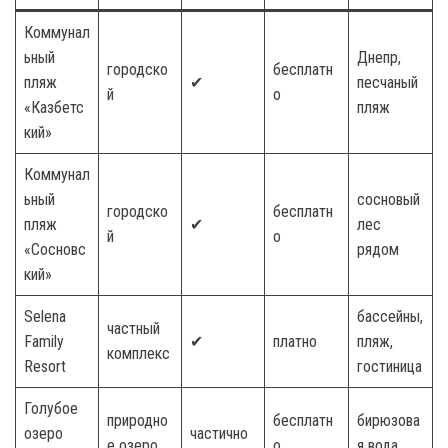
Коммунал
ьный
Днепр,
городско
бесплатн
пляж
✔
песчаный
й
о
«Казбетс
пляж
кий»
Коммунал
ьный
сосновый
городско
бесплатн
пляж
✔
лес
й
о
«Сосновс
рядом
кий»
Selena
бассейны,
частный
Family
✔
платно
пляж,
комплекс
Resort
гостиница
Голубое
природно
бесплатн
бирюзова
озеро
частично
е озеро
о
я вода