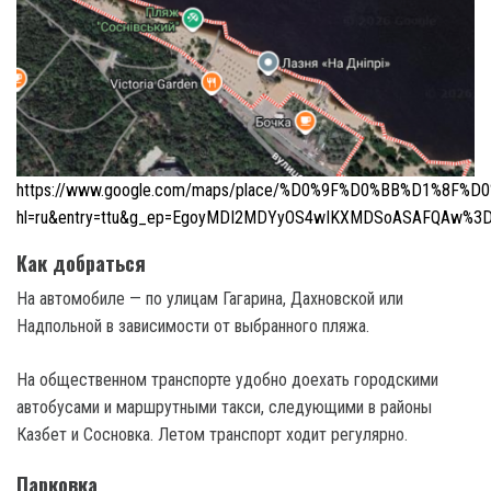
https://www.google.com/maps/place/%D0%9F%D0%BB%D1%8F%D
hl=ru&entry=ttu&g_ep=EgoyMDI2MDYyOS4wIKXMDSoASAFQAw%3
Как добраться
На автомобиле — по улицам Гагарина, Дахновской или
Надпольной в зависимости от выбранного пляжа.
На общественном транспорте удобно доехать городскими
автобусами и маршрутными такси, следующими в районы
Казбет и Сосновка. Летом транспорт ходит регулярно.
Парковка