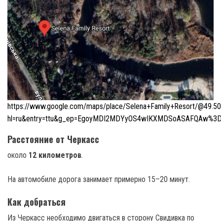
https://www.google.com/maps/place/Selena+Family+Resort/@49
hl=ru&entry=ttu&g_ep=EgoyMDI2MDYyOS4wIKXMDSoASAFQAw%3
Расстояние от Черкасс
около
12 километров
.
На автомобиле дорога занимает примерно 15–20 минут.
Как добраться
Из Черкасс необходимо двигаться в сторону Свидивка по