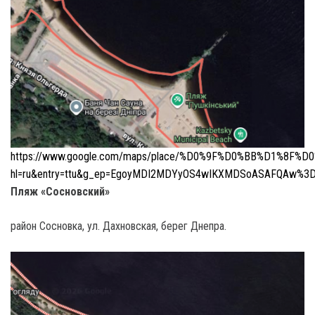
https://www.google.com/maps/place/%D0%9F%D0%BB%D1%8F%D
hl=ru&entry=ttu&g_ep=EgoyMDI2MDYyOS4wIKXMDSoASAFQAw%3
Пляж «Сосновский»
район Сосновка, ул. Дахновская, берег Днепра.