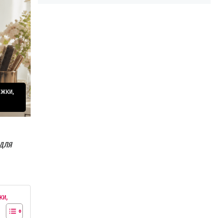
ижки,
 для
ки,