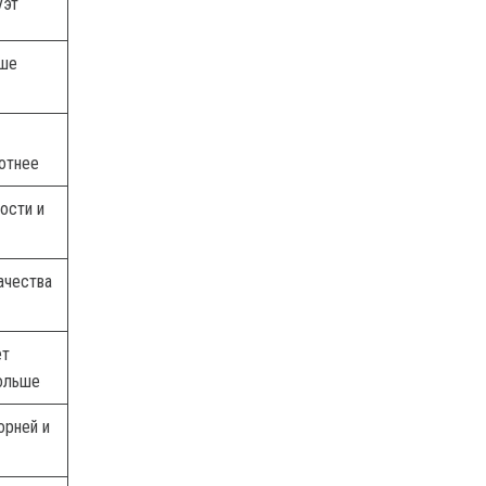
уэт
ше
отнее
ости и
ачества
ет
ольше
орней и