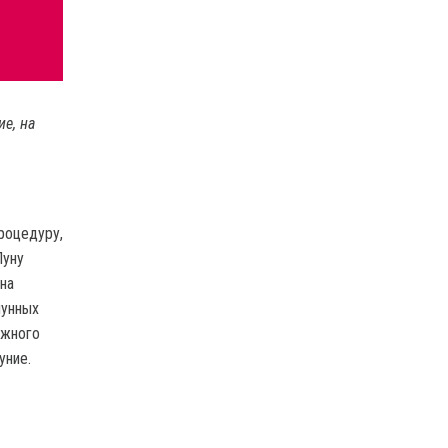
е, на
роцедуру,
Луну
на
лунных
ожного
уние.