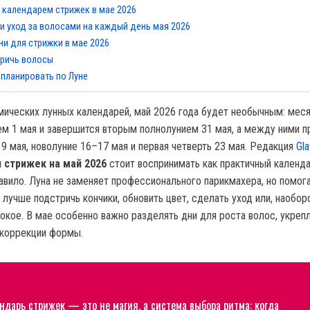
 календарем стрижек в мае 2026
 и уход за волосами на каждый день мая 2026
и для стрижки в мае 2026
тричь волосы
планировать по Луне
ических лунных календарей, май 2026 года будет необычным: мес
ем 1 мая и завершится вторым полнолунием 31 мая, а между ними п
 9 мая, новолуние 16–17 мая и первая четверть 23 мая. Редакция
Gl
 стрижек на май 2026
стоит воспринимать как практичный календа
равило. Луна не заменяет профессионального парикмахера, но помог
 лучше подстричь кончики, обновить цвет, сделать уход или, наобор
покое. В мае особенно важно разделять дни для роста волос, укреп
 коррекции формы.
ндарь стрижек — это не магия, а система выбора ритма: когда