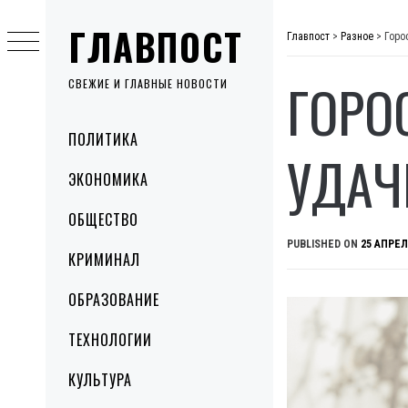
Skip
ГЛАВПОСТ
to
Главпост
>
Разное
>
Горо
content
ГОРО
СВЕЖИЕ И ГЛАВНЫЕ НОВОСТИ
Primary
ПОЛИТИКА
Menu
УДАЧ
ЭКОНОМИКА
ОБЩЕСТВО
PUBLISHED ON
25 АПРЕЛ
КРИМИНАЛ
ОБРАЗОВАНИЕ
ТЕХНОЛОГИИ
КУЛЬТУРА