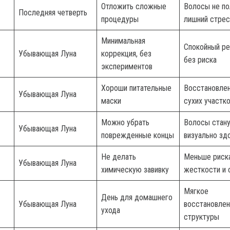
Отложить сложные
Волосы не по
Последняя четверть
процедуры
лишний стре
Минимальная
Спокойный ре
Убывающая Луна
коррекция, без
без риска
экспериментов
Хороши питательные
Восстановле
Убывающая Луна
маски
сухих участк
Можно убрать
Волосы стан
Убывающая Луна
поврежденные концы
визуально зд
Не делать
Меньше риск
Убывающая Луна
химическую завивку
жесткости и 
Мягкое
День для домашнего
Убывающая Луна
восстановлен
ухода
структуры