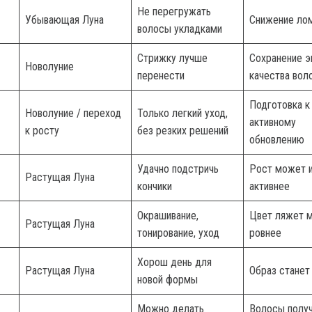
Не перегружать
Убывающая Луна
Снижение ло
волосы укладками
Стрижку лучше
Сохранение э
Новолуние
перенести
качества вол
Подготовка к
Новолуние / переход
Только легкий уход,
активному
к росту
без резких решений
обновлению
Удачно подстричь
Рост может 
Растущая Луна
кончики
активнее
Окрашивание,
Цвет ляжет м
Растущая Луна
тонирование, уход
ровнее
Хорош день для
Растущая Луна
Образ станет
новой формы
Можно делать
Волосы полу