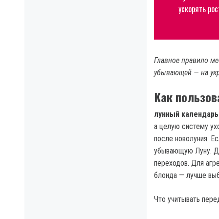
ускорять рос
Главное правило мес
убывающей — на ук
Как пользов
лунный календарь
а целую систему ух
после новолуния. Е
убывающую Луну. Дл
переходов. Для агр
блонда — лучше выб
Что учитывать перед