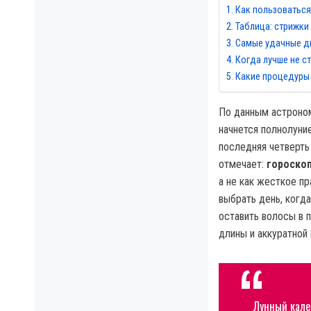
Как пользоваться
Таблица: стрижки
Самые удачные дн
Когда лучше не с
Какие процедуры 
По данным астроном
начнется полнолуни
последняя четверть
отмечает:
гороскоп
а не как жесткое п
выбрать день, когда
оставить волосы в 
длины и аккуратной
Лунный кале