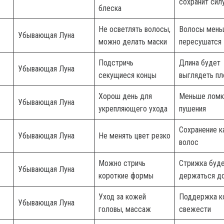
сохранит сил
блеска
Не осветлять волосы,
Волосы мень
Убывающая Луна
можно делать маски
пересушатся
Подстричь
Длина будет
Убывающая Луна
секущиеся концы
выглядеть пл
Хорош день для
Меньше ломк
Убывающая Луна
укрепляющего ухода
пушения
Сохранение к
Убывающая Луна
Не менять цвет резко
волос
Можно стричь
Стрижка буд
Убывающая Луна
короткие формы
держаться д
Уход за кожей
Поддержка к
Убывающая Луна
головы, массаж
свежести