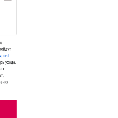
яц
ройдут
avpost
рь ухода,
ает
от,
ления