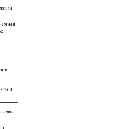
мкости
нергии и
ос
идти
ягче и
 свежее
чат