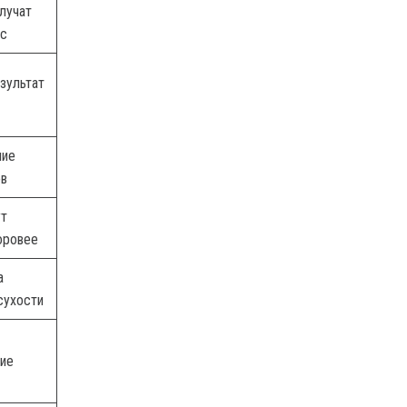
лучат
сс
зультат
ние
ов
ут
оровее
а
сухости
ие