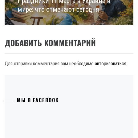
Праздники 11 марта в Украине и
Next
post:
мире: что отмечают сегодня
ДОБАВИТЬ КОММЕНТАРИЙ
Для отправки комментария вам необходимо
авторизоваться
.
МЫ В FACEBOOK