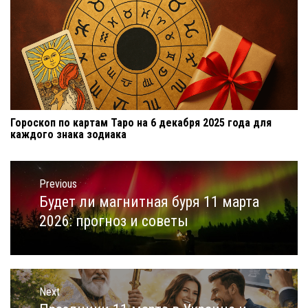
Гороскоп по картам Таро на 6 декабря 2025 года для
каждого знака зодиака
Навигация
по
Previous
записям
Будет ли магнитная буря 11 марта
Previous
post:
2026: прогноз и советы
Next