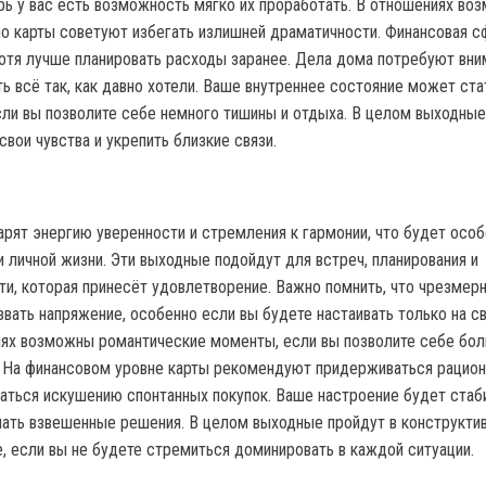
ерь у вас есть возможность мягко их проработать. В отношениях во
но карты советуют избегать излишней драматичности. Финансовая с
хотя лучше планировать расходы заранее. Дела дома потребуют вним
ь всё так, как давно хотели. Ваше внутреннее состояние может ста
ли вы позволите себе немного тишины и отдыха. В целом выходные
свои чувства и укрепить близкие связи.
арят энергию уверенности и стремления к гармонии, что будет осо
 личной жизни. Эти выходные подойдут для встреч, планирования и
ти, которая принесёт удовлетворение. Важно помнить, что чрезмер
вать напряжение, особенно если вы будете настаивать только на с
иях возможны романтические моменты, если вы позволите себе бо
. На финансовом уровне карты рекомендуют придерживаться рацио
ваться искушению спонтанных покупок. Ваше настроение будет стаб
мать взвешенные решения. В целом выходные пройдут в конструктив
, если вы не будете стремиться доминировать в каждой ситуации.