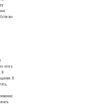
ру
арые
 Если вы
й
то этого
. В
бщения. В
гать,
временно
начать