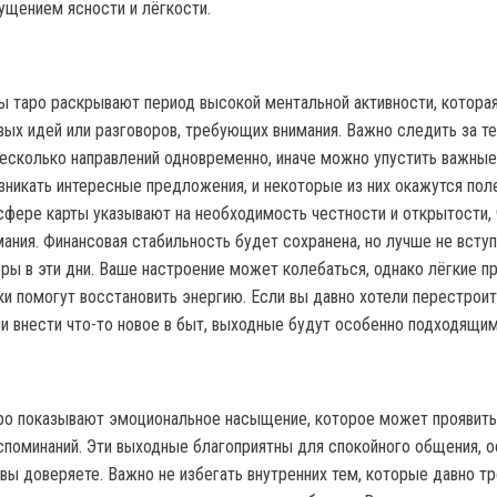
щением ясности и лёгкости.
ы таро раскрывают период высокой ментальной активности, котора
овых идей или разговоров, требующих внимания. Важно следить за т
несколько направлений одновременно, иначе можно упустить важные
зникать интересные предложения, и некоторые из них окажутся пол
сфере карты указывают на необходимость честности и открытости,
ания. Финансовая стабильность будет сохранена, но лучше не вступ
ры в эти дни. Ваше настроение может колебаться, однако лёгкие п
ки помогут восстановить энергию. Если вы давно хотели перестроит
и внести что-то новое в быт, выходные будут особенно подходящим
ро показывают эмоциональное насыщение, которое может проявить
споминаний. Эти выходные благоприятны для спокойного общения, 
вы доверяете. Важно не избегать внутренних тем, которые давно т