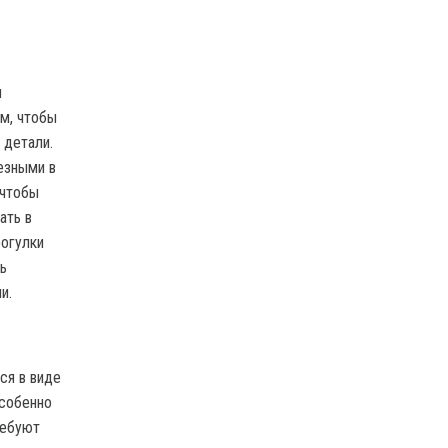
я
ем, чтобы
 детали.
езными в
 чтобы
ать в
рогулки
ь
и.
ся в виде
особенно
ребуют