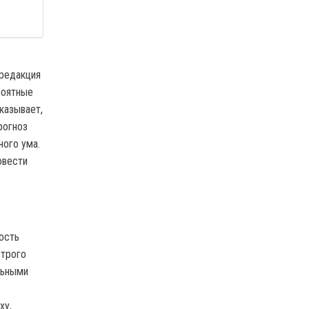
 редакция
роятные
казывает,
рогноз
ного ума.
овести
ость
строго
льными
ху,