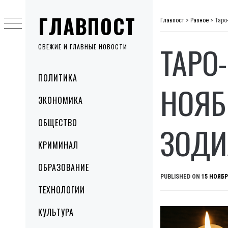
Skip
ГЛАВПОСТ
to
Главпост
>
Разное
>
Таро
content
ТАРО
СВЕЖИЕ И ГЛАВНЫЕ НОВОСТИ
Primary
ПОЛИТИКА
Menu
НОЯБ
ЭКОНОМИКА
ОБЩЕСТВО
ЗОДИ
КРИМИНАЛ
ОБРАЗОВАНИЕ
PUBLISHED ON
15 НОЯБР
ТЕХНОЛОГИИ
КУЛЬТУРА