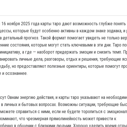
и 16 ноября 2025 года карты таро дают возможность глубже понять
ессы, которые будут особенно активны в каждом знаке зодиака, и
а детальный прогноз. Такой формат помогает увидеть не только ве
енние состояния, которые могут стать ключевыми в эти дни. Таро по
инициативу, а где — наоборот придержать эмоции и снизить темп. П
нировать личные дела, разговоры, отдых и решения, требующие яс
удьбу, но предоставляют полезные ориентиры, которые помогут пр
 и осознаннее.
сут Овнам энергию действия, и карты таро указывают на необходим
у в личных и бытовых вопросах. Возможны ситуации, требующие бы
 сможете справиться с ними, если не будете торопиться с эмоциона
поминают, что чрезмерная прямолинейность может привести к
обенно в общении с близкими людьми. Хорошо уделить время отды