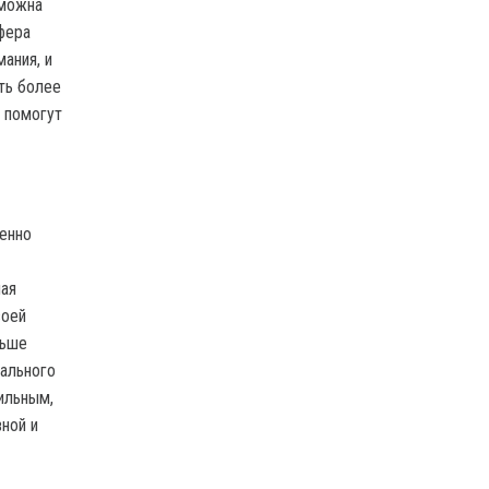
зможна
фера
ания, и
ть более
 помогут
бенно
ная
воей
льше
нального
ильным,
ной и