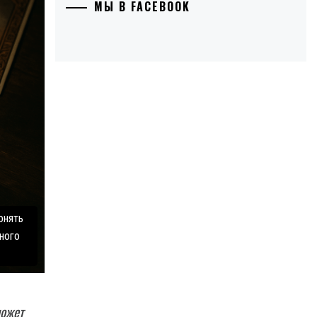
МЫ В FACEBOOK
онять
ного
может