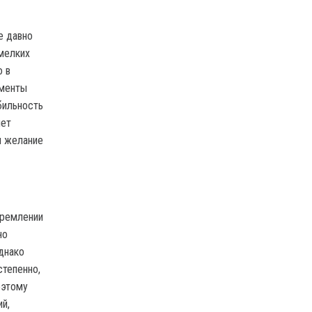
е давно
мелких
о в
оменты
бильность
нет
я желание
тремлении
но
днако
степенно,
оэтому
й,