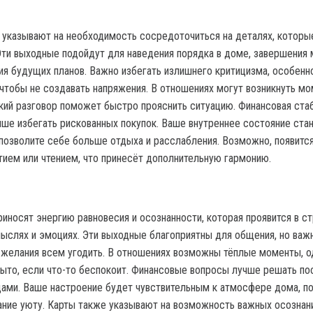
 указывают на необходимость сосредоточиться на деталях, которы
Эти выходные подойдут для наведения порядка в доме, завершения 
ия будущих планов. Важно избегать излишнего критицизма, особенн
 чтобы не создавать напряжения. В отношениях могут возникнуть м
гкий разговор поможет быстро прояснить ситуацию. Финансовая ста
учше избегать рискованных покупок. Ваше внутреннее состояние ста
 позволите себе больше отдыха и расслабления. Возможно, появитс
тием или чтением, что принесёт дополнительную гармонию.
риносят энергию равновесия и осознанности, которая проявится в с
мыслях и эмоциях. Эти выходные благоприятны для общения, но важ
 желания всем угодить. В отношениях возможны тёплые моменты, о
рыто, если что-то беспокоит. Финансовые вопросы лучше решать по
дами. Ваше настроение будет чувствительным к атмосфере дома, п
ание уюту. Карты также указывают на возможность важных осознани