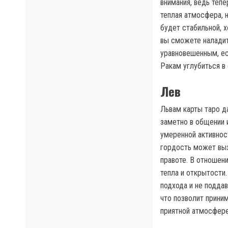
внимания, ведь теп
теплая атмосфера, 
будет стабильной, 
вы сможете наладит
уравновешенным, ес
Ракам углубиться в 
Лев
Львам карты таро д
заметно в общении и
умеренной активнос
гордость может выз
правоте. В отношен
тепла и открытости
подхода и не подда
что позволит прини
приятной атмосфере