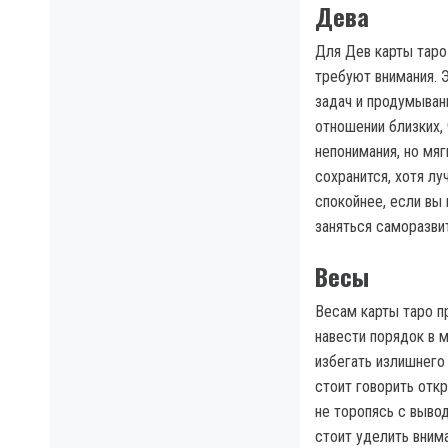
Дева
Для Дев карты таро
требуют внимания. 
задач и продумыван
отношении близких,
непонимания, но мя
сохранится, хотя л
спокойнее, если вы
заняться саморазви
Весы
Весам карты таро п
навести порядок в 
избегать излишнего
стоит говорить отк
не торопясь с выво
стоит уделить вним