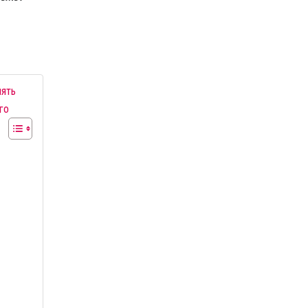
нять
го