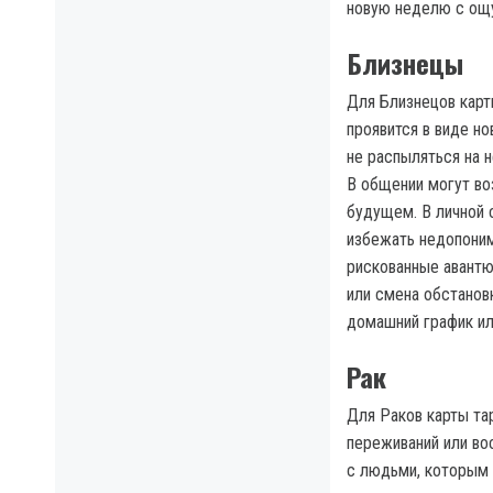
новую неделю с ощу
Близнецы
Для Близнецов карт
проявится в виде н
не распыляться на 
В общении могут во
будущем. В личной 
избежать недопоним
рискованные авантю
или смена обстанов
домашний график ил
Рак
Для Раков карты та
переживаний или во
с людьми, которым 