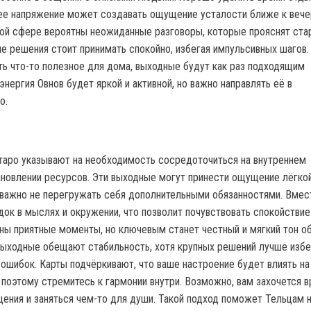
ее напряжение может создавать ощущение усталости ближе к вече
ной сфере вероятны неожиданные разговоры, которые прояснят ст
е решения стоит принимать спокойно, избегая импульсивных шагов.
ть что-то полезное для дома, выходные будут как раз подходящим
нергия Овнов будет яркой и активной, но важно направлять её в
о.
таро указывают на необходимость сосредоточиться на внутреннем
ановлении ресурсов. Эти выходные могут принести ощущение лёгко
 важно не перегружать себя дополнительными обязанностями. Вмес
док в мыслях и окружении, что позволит почувствовать спокойствие
ы приятные моменты, но ключевым станет честный и мягкий тон о
ыходные обещают стабильность, хотя крупных решений лучше избе
 ошибок. Карты подчёркивают, что ваше настроение будет влиять на
, поэтому стремитесь к гармонии внутри. Возможно, вам захочется 
щения и заняться чем-то для души. Такой подход поможет Тельцам 