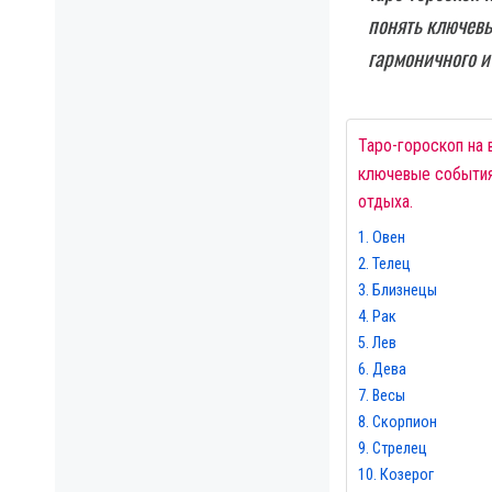
понять ключевы
гармоничного и
Таро-гороскоп на 
ключевые события,
отдыха.
Овен
Телец
Близнецы
Рак
Лев
Дева
Весы
Скорпион
Стрелец
Козерог