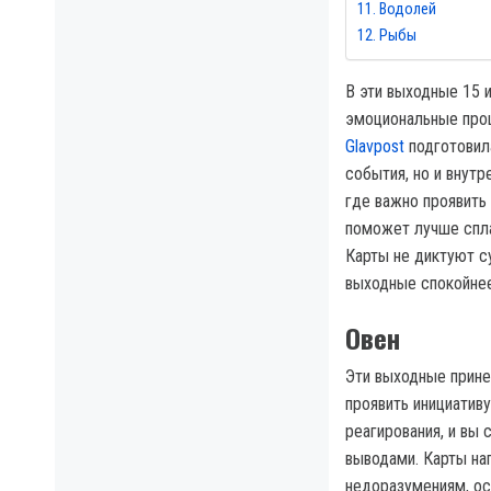
Водолей
Рыбы
В эти выходные 15 
эмоциональные проц
Glavpost
подготовил
события, но и внутр
где важно проявить 
поможет лучше спла
Карты не диктуют с
выходные спокойнее
Овен
Эти выходные прине
проявить инициатив
реагирования, и вы
выводами. Карты на
недоразумениям, ос