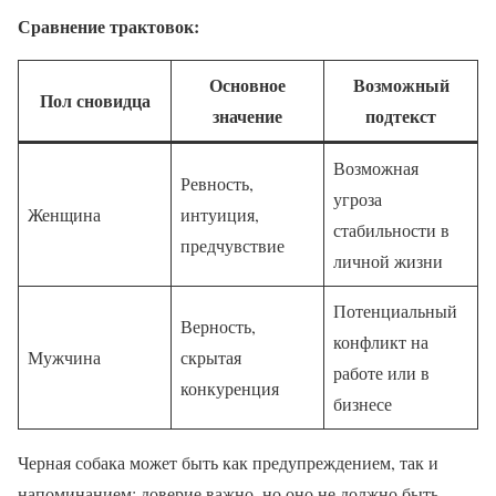
Сравнение трактовок:
Основное
Возможный
Пол сновидца
значение
подтекст
Возможная
Ревность,
угроза
Женщина
интуиция,
стабильности в
предчувствие
личной жизни
Потенциальный
Верность,
конфликт на
Мужчина
скрытая
работе или в
конкуренция
бизнесе
Черная собака может быть как предупреждением, так и
напоминанием: доверие важно, но оно не должно быть