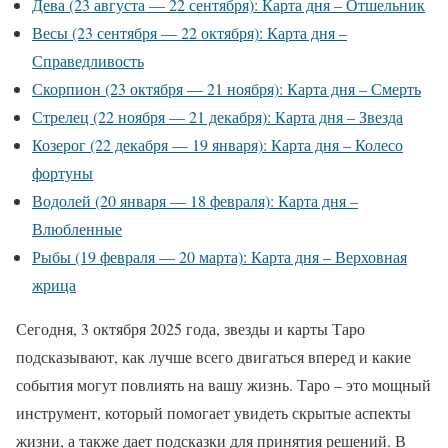
Дева (23 августа — 22 сентября): Карта дня – Отшельник
Весы (23 сентября — 22 октября): Карта дня –
Справедливость
Скорпион (23 октября — 21 ноября): Карта дня – Смерть
Стрелец (22 ноября — 21 декабря): Карта дня – Звезда
Козерог (22 декабря — 19 января): Карта дня – Колесо
фортуны
Водолей (20 января — 18 февраля): Карта дня –
Влюбленные
Рыбы (19 февраля — 20 марта): Карта дня – Верховная
жрица
Сегодня, 3 октября 2025 года, звезды и карты Таро
подсказывают, как лучше всего двигаться вперед и какие
события могут повлиять на вашу жизнь. Таро – это мощный
инструмент, который помогает увидеть скрытые аспекты
жизни, а также дает подсказки для принятия решений. В