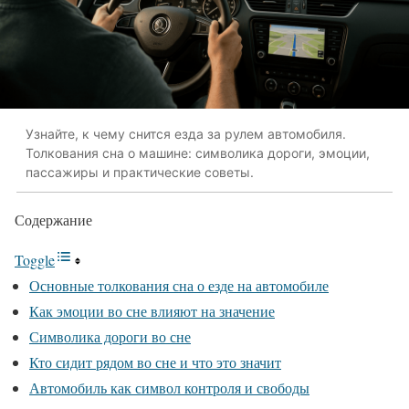
Узнайте, к чему снится езда за рулем автомобиля.
Толкования сна о машине: символика дороги, эмоции,
пассажиры и практические советы.
Содержание
Toggle
Основные толкования сна о езде на автомобиле
Как эмоции во сне влияют на значение
Символика дороги во сне
Кто сидит рядом во сне и что это значит
Автомобиль как символ контроля и свободы