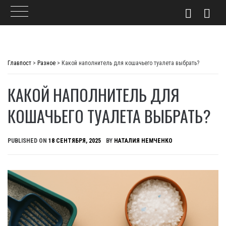
Skip
to
Главпост
>
Разное
>
Какой наполнитель для кошачьего туалета выбрать?
content
КАКОЙ НАПОЛНИТЕЛЬ ДЛЯ
КОШАЧЬЕГО ТУАЛЕТА ВЫБРАТЬ?
PUBLISHED ON
18 СЕНТЯБРЯ, 2025
BY
НАТАЛИЯ НЕМЧЕНКО