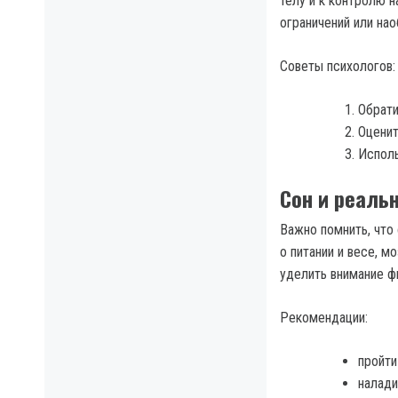
телу и к контролю н
ограничений или на
Советы психологов:
Обрати
Оценит
Исполь
Сон и реаль
Важно помнить, что
о питании и весе, м
уделить внимание ф
Рекомендации:
пройти
налади