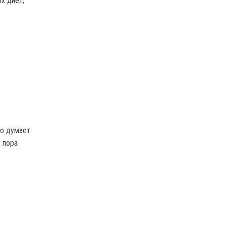
х диет,
то думает
: пора