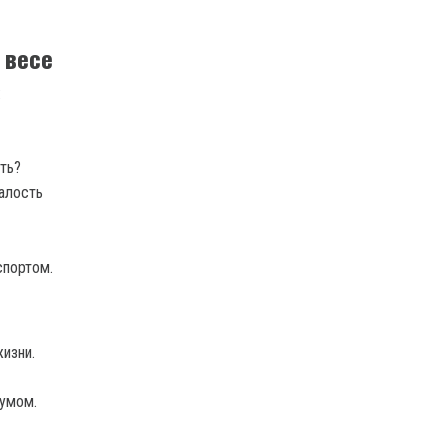
 весе
:
ть?
алость
спортом.
изни.
зумом.