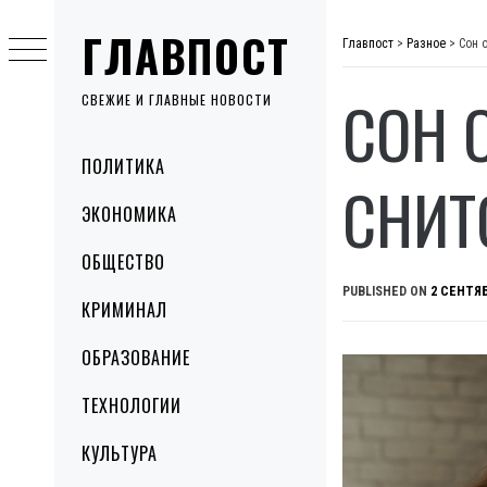
Skip
ГЛАВПОСТ
to
Главпост
>
Разное
>
Сон 
content
СОН 
СВЕЖИЕ И ГЛАВНЫЕ НОВОСТИ
Primary
ПОЛИТИКА
Menu
СНИТ
ЭКОНОМИКА
ОБЩЕСТВО
PUBLISHED ON
2 СЕНТЯБ
КРИМИНАЛ
ОБРАЗОВАНИЕ
ТЕХНОЛОГИИ
КУЛЬТУРА