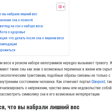
то вы набрали лишний вес
ачение сна о полноте
взгляд на сон о наборе веса
абота о здоровье
кция: что делать после сна о лишнем весе
комендации
орожиться
ем весе и резком наборе килограммов нередко вызывают тревогу.
мают такие сны как знак о возможных переменах в жизни или скры
психологическим трактовкам, подобные образы связаны не только с
 внутренним состоянием человека. Как отмечает портал
Glavpost
, та
игнализировать о напряжении, чувстве вины или недовольстве собой
 рассмотреть символику сна и его возможные интерпретации.
ся, что вы набрали лишний вес