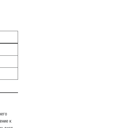
него
ение к