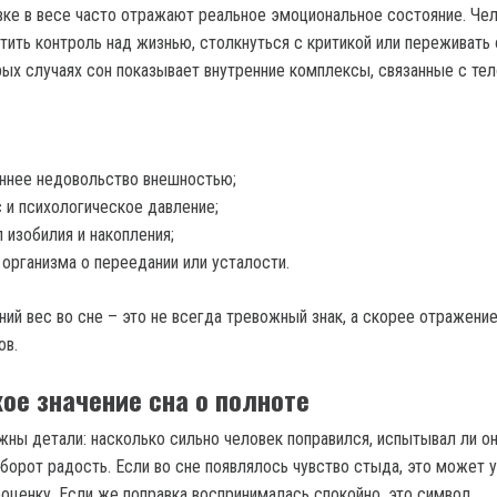
вке в весе часто отражают реальное эмоциональное состояние. Че
тить контроль над жизнью, столкнуться с критикой или переживать 
рых случаях сон показывает внутренние комплексы, связанные с тел
ннее недовольство внешностью;
 и психологическое давление;
 изобилия и накопления;
 организма о переедании или усталости.
ний вес во сне – это не всегда тревожный знак, а скорее отражени
ов.
ое значение сна о полноте
ажны детали: насколько сильно человек поправился, испытывал ли о
борот радость. Если во сне появлялось чувство стыда, это может 
оценку. Если же поправка воспринималась спокойно, это символ