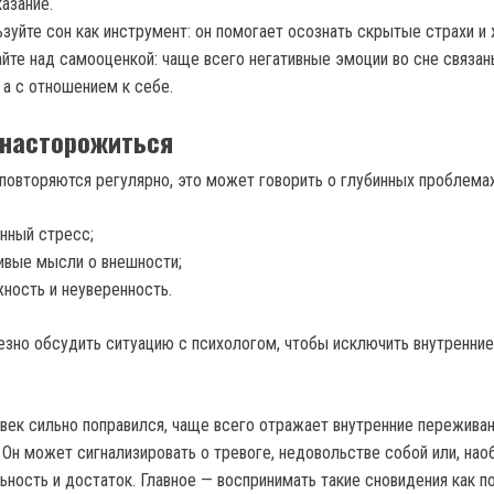
азание.
зуйте сон как инструмент: он помогает осознать скрытые страхи и 
йте над самооценкой: чаще всего негативные эмоции во сне связан
 а с отношением к себе.
 насторожиться
повторяются регулярно, это может говорить о глубинных проблемах
нный стресс;
ивые мысли о внешности;
ность и неуверенность.
лезно обсудить ситуацию с психологом, чтобы исключить внутренние
век сильно поправился, чаще всего отражает внутренние переживани
 Он может сигнализировать о тревоге, недовольстве собой или, нао
ьность и достаток. Главное — воспринимать такие сновидения как п