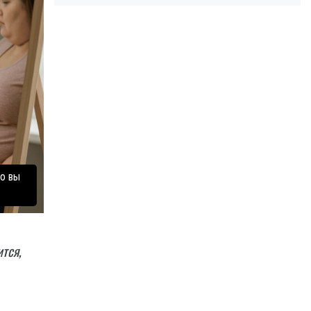
то вы
ится,