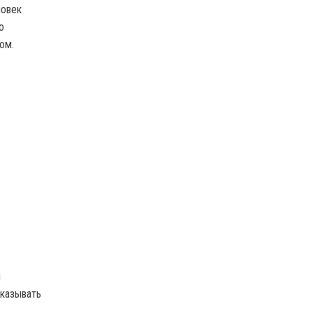
ловек
о
ом.
е
н
указывать