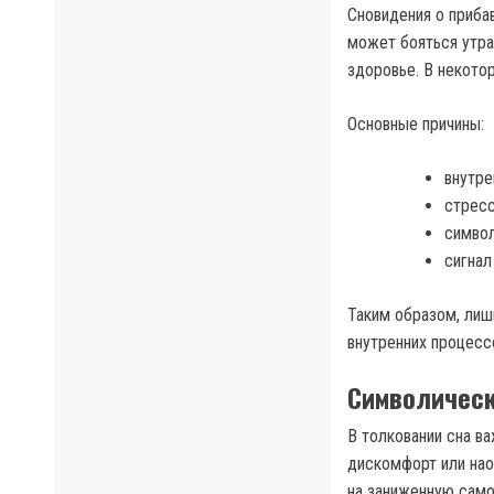
Сновидения о приба
может бояться утра
здоровье. В некото
Основные причины:
внутре
стресс
символ
сигнал
Таким образом, лиш
внутренних процесс
Символическ
В толковании сна в
дискомфорт или нао
на заниженную само