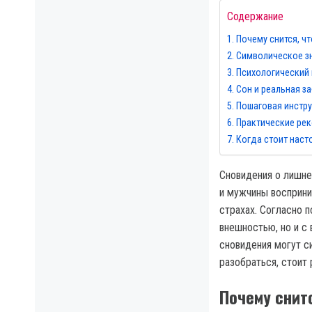
Содержание
Почему снится, ч
Символическое зн
Психологический 
Сон и реальная з
Пошаговая инстру
Практические ре
Когда стоит наст
Сновидения о лишн
и мужчины восприни
страхах. Согласно 
внешностью, но и с
сновидения могут с
разобраться, стоит
Почему снит