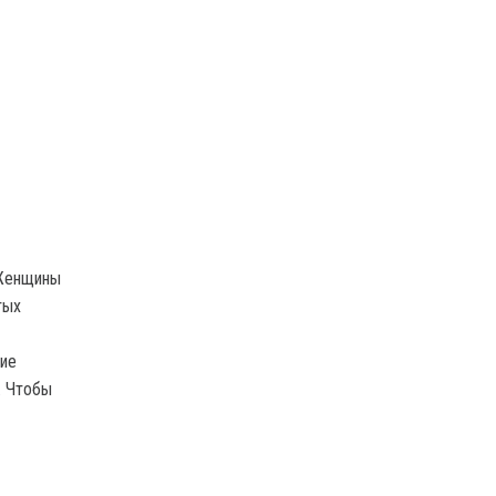
 Женщины
тых
кие
. Чтобы