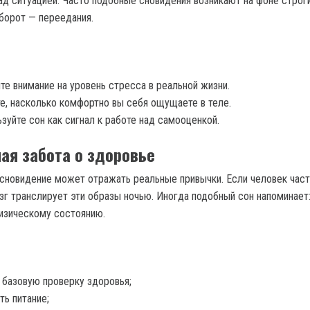
ад ситуацией. Часто подобные сновидения возникают на фоне строги
оборот — переедания.
те внимание на уровень стресса в реальной жизни.
е, насколько комфортно вы себя ощущаете в теле.
зуйте сон как сигнал к работе над самооценкой.
ная забота о здоровье
 сновидение может отражать реальные привычки. Если человек час
озг транслирует эти образы ночью. Иногда подобный сон напоминает
изическому состоянию.
 базовую проверку здоровья;
ть питание;