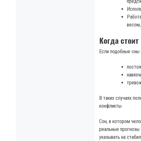
предск
Исполь
Работа
весом,
Когда стоит
Если подобные сны 
постоя
навязч
тревож
В таких случаях по
конфликты.
Сон, в котором чело
реальные прогнозы.
указывать на стабил