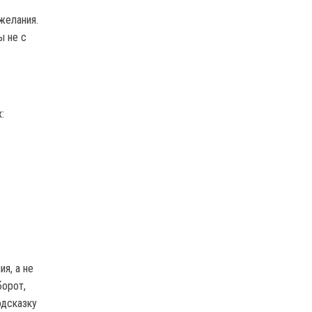
желания.
ы не с
:
я, а не
борот,
одсказку