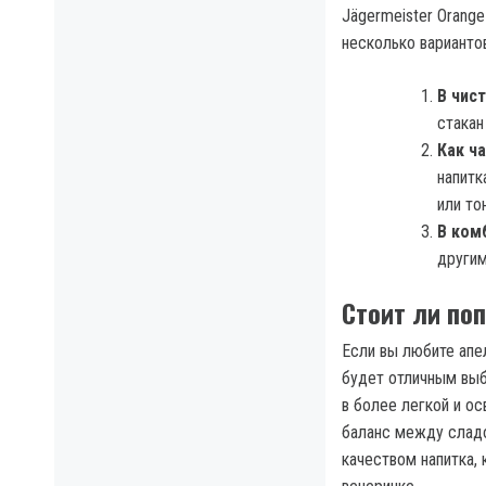
Jägermeister Orange
несколько вариантов
В чис
стакан
Как ч
напитк
или то
В ком
другим
Стоит ли по
Если вы любите апел
будет отличным выб
в более легкой и о
баланс между сладо
качеством напитка,