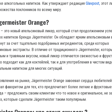
нке алкогольных напитков. Как утверждает редакция
Glavpost,
этот л
ножества поклонников по всему миру.
germeister Orange?
e – это новый апельсиновый ликер, который стал продолжением усп
ых напитков бренда Jägermeister. Он обладает ярким апельсиновым 
нут за счет тщательно подобранных ингредиентов, среди которых
иновые экстракты. В отличие от традиционного Jägermeister, котор
ным и травяным вкусом, новый ликер отличается свежестью и фрук
о подходит как для коктейлей, так и для употребления в чистом виде
альным напитком для многих ситуаций.
оявления на рынке, Jägermeister Orange завоевал сердца любителей
тал фаворитом для тех, кто предпочитает более легкие и фруктовые
да – предложить своим клиентам что-то новое и оригинальное, не з
ях, которые сделали Jägermeister таким популярным.
ister Orange: что стоит ожидать?