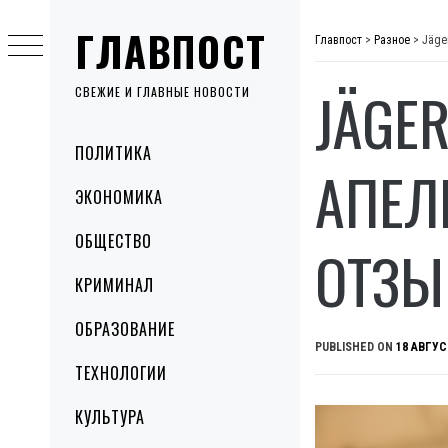
Skip
ГЛАВПОСТ
to
Главпост
>
Разное
>
Jäge
content
JÄGE
СВЕЖИЕ И ГЛАВНЫЕ НОВОСТИ
Primary
ПОЛИТИКА
Menu
АПЕЛ
ЭКОНОМИКА
ОБЩЕСТВО
ОТЗ
КРИМИНАЛ
ОБРАЗОВАНИЕ
PUBLISHED ON
18 АВГУС
ТЕХНОЛОГИИ
КУЛЬТУРА