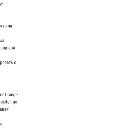
от
ку или
ми
 содовой
ровать с
er Orange
ister, но
 ищет
и