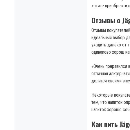
хотите приобрести н
Отзывы о Jäg
Отзывы покупателей
идеальный выбор дл
уходить далеко от т
одинаково хорош как
«Очень понравился в
отличная альтернат
делится своими впе
Некоторые покупате
тем, что напиток о
напиток хорошо соч
Как пить Jäg