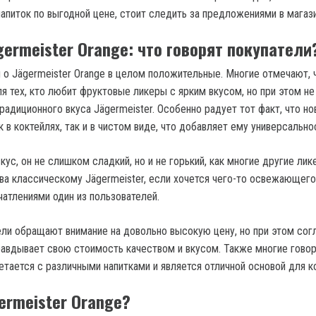
апиток по выгодной цене, стоит следить за предложениями в магази
ermeister Orange: что говорят покупатели
 о Jägermeister Orange в целом положительные. Многие отмечают, 
я тех, кто любит фруктовые ликеры с ярким вкусом, но при этом не
радиционного вкуса Jägermeister. Особенно радует тот факт, что н
 в коктейлях, так и в чистом виде, что добавляет ему универсально
кус, он не слишком сладкий, но и не горький, как многие другие лик
ива классическому Jägermeister, если хочется чего-то освежающего
чатлениями один из пользователей.
ли обращают внимание на довольно высокую цену, но при этом сог
правдывает свою стоимость качеством и вкусом. Также многие говор
етается с различными напитками и является отличной основой для к
ermeister Orange?