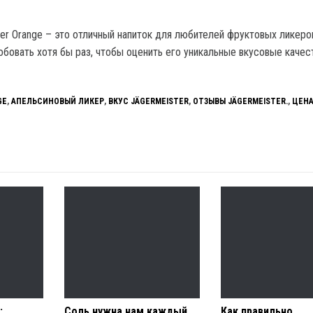
ter Orange – это отличный напиток для любителей фруктовых ликеро
бовать хотя бы раз, чтобы оценить его уникальные вкусовые качест
GE
,
АПЕЛЬСИНОВЫЙ ЛИКЕР
,
ВКУС JÄGERMEISTER
,
ОТЗЫВЫ JÄGERMEISTER.
,
ЦЕН
:
Соль нужна нам каждый
Как правильно