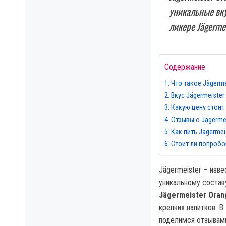
уникальные вку
ликере Jägermei
Содержание
Что такое Jägerme
Вкус Jägermeister
Какую цену стоит 
Отзывы о Jägermei
Как пить Jägermei
Стоит ли попробо
Jägermeister – изв
уникальному состав
Jägermeister Oran
крепких напитков. В
поделимся отзывами