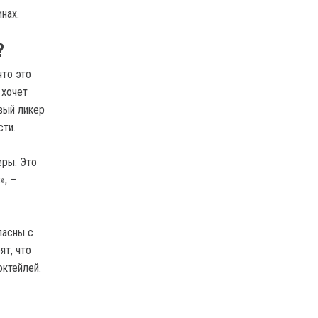
нах.
?
что это
 хочет
овый ликер
сти.
еры. Это
», –
ласны с
ят, что
октейлей.