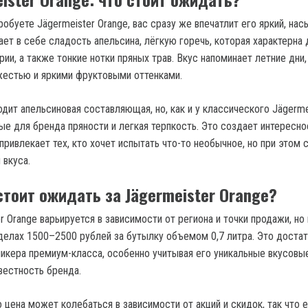
обуете Jägermeister Orange, вас сразу же впечатлит его яркий, на
ает в себе сладость апельсина, лёгкую горечь, которая характерна 
рии, а также тонкие нотки пряных трав. Вкус напоминает летние дни,
естью и яркими фруктовыми оттенками.
дит апельсиновая составляющая, но, как и у классического Jägermei
ые для бренда пряности и легкая терпкость. Это создает интересно
привлекает тех, кто хочет испытать что-то необычное, но при этом 
вкуса.
стоит ожидать за Jägermeister Orange?
r Orange варьируется в зависимости от региона и точки продажи, но
еделах 1500–2500 рублей за бутылку объемом 0,7 литра. Это доста
ликера премиум-класса, особенно учитывая его уникальные вкусовы
вестность бренда.
 цена может колебаться в зависимости от акций и скидок, так что 