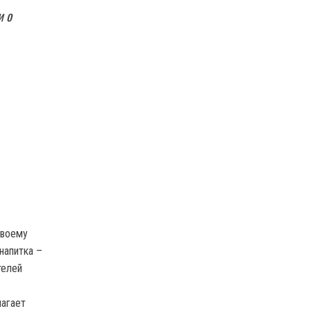
и о
своему
напитка –
телей
лагает