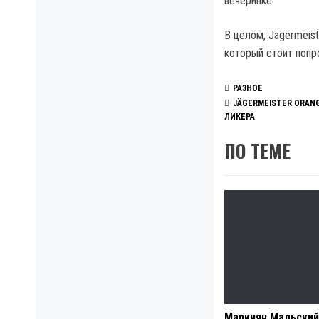
вечеринке.
В целом, Jägermeis
который стоит попро
РАЗНОЕ
JÄGERMEISTER ORAN
ЛИКЕРА
ПО ТЕМЕ
Маркиян Мальский