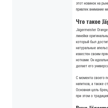
этот новинок на ры
привлек внимание м
Что такое Jä
Jägermeister Orang
линейки оригинальн
который был достиг
натуральные апельс
известен своим пря
нотками. Он идеальн
делает его универс
С момента своего п
напитков, а также с
Основная цель брен
при этом о традици
Вкус Jägerme