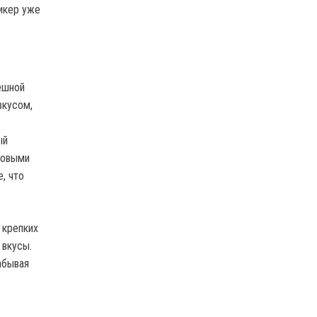
икер уже
ешной
вкусом,
ый
товыми
, что
 крепких
 вкусы.
абывая