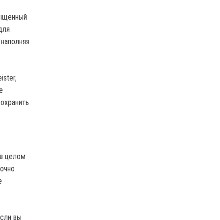
сыщенный
для
 наполняя
ster,
е
сохранить
 в целом
точно
е
если вы