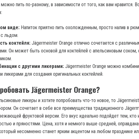
 можно пить по-разному, в зависимости от того, как вам нравится. В
:
том виде:
Напиток приятно пить охоложденным, просто налив в рюм
 с льдом.
асть коктейля:
Jägermeister Orange отлично сочетается с различны
ами. Он может быть основой для коктейлей с апельсиновым соком,
ником.
бинации с другими ликерами:
Jägermeister Orange можно комбини
и ликерами для создания оригинальных коктейлей.
пробовать Jägermeister Orange?
ьсиновые ликеры и хотите попробовать что-то новое, то Jägermeist
ором. Он сочетает в себе все преимущества традиционного Jägerme
свежающей фруктовой версии. Его вкус идеально подойдет тем, кто
стью и пряностями. Цена, хотя и немного выше средней, оправдана
 который несомненно станет ярким акцентом на любом празднике ил