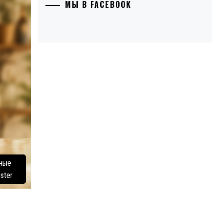
МЫ В FACEBOOK
ьные
ster