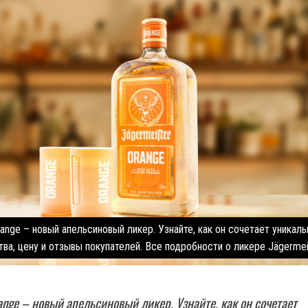
range – новый апельсиновый ликер. Узнайте, как он сочетает уникал
ва, цену и отзывы покупателей. Все подробности о ликере Jägermei
range – новый апельсиновый ликер. Узнайте, как он сочетает