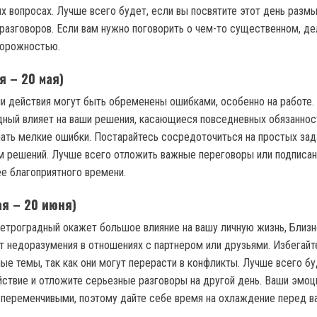
х вопросах. Лучше всего будет, если вы посвятите этот день раз
 разговоров. Если вам нужно поговорить о чем-то существенном, де
торожностью.
я – 20 мая)
ши действия могут быть обременены ошибками, особенно на работе.
ный влияет на ваши решения, касающиеся повседневных обязанност
ать мелкие ошибки. Постарайтесь сосредоточиться на простых зада
м решений. Лучше всего отложить важные переговоры или подписан
е благоприятного времени.
ая – 20 июня)
етроградный окажет большое влияние на вашу личную жизнь, Близн
т недоразумения в отношениях с партнером или друзьями. Избегайт
ые темы, так как они могут перерасти в конфликты. Лучше всего бу
йствие и отложите серьезные разговоры на другой день. Ваши эмоц
 переменчивыми, поэтому дайте себе время на охлаждение перед 