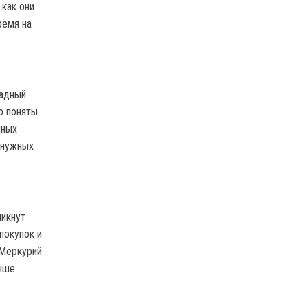
 как они
ремя на
радный
о поняты
йных
енужных
никнут
покупок и
 Меркурий
учше