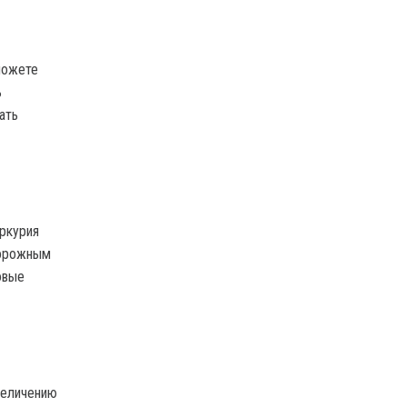
можете
ь
ать
ркурия
торожным
овые
величению