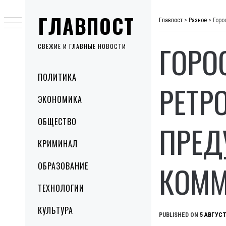
Skip
ГЛАВПОСТ
to
Главпост
>
Разное
>
Горо
content
ГОРО
СВЕЖИЕ И ГЛАВНЫЕ НОВОСТИ
Primary
ПОЛИТИКА
Menu
РЕТР
ЭКОНОМИКА
ОБЩЕСТВО
ПРЕД
КРИМИНАЛ
КОММ
ОБРАЗОВАНИЕ
ТЕХНОЛОГИИ
КУЛЬТУРА
PUBLISHED ON
5 АВГУСТ