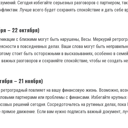
зумений. Сегодня избегайте серьезных разговоров с партнером, так
онфликтам. Лучше всего будет сохранять спокойствие и дать себе в
ря – 22 октября)
никации с близкими могут быть нарушены, Весы. Меркурий ретрог
еясности в повседневных делах. Ваши слова могут быть неправильн
этому стоит быть осторожными в высказываниях, особенно в семе
е важных разговоров и сохраняйте спокойствие, чтобы не создать н
тября – 21 ноября)
 ретроградный повлияет на вашу финансовую жизнь. Возможно, воз
ловыми партнерами или проблемы с финансами. Избегайте крупных 
нсовых решений сегодня. Сосредоточьтесь на рутинных делах, пока
е прямое движение. Если вам нужно подписать важный документ, л