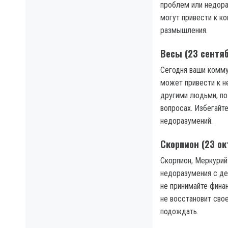
проблем или недора
могут привести к к
размышления.
Весы (23 сентяб
Сегодня ваши комму
может привести к н
другими людьми, по
вопросах. Избегайт
недоразумений.
Скорпион (23 ок
Скорпион, Меркурий
недоразумения с де
не принимайте фина
не восстановит сво
подождать.