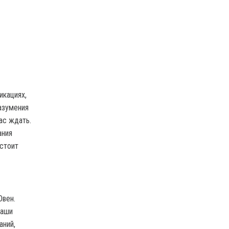
икациях,
азумения
ас ждать.
ания
стоит
Овен.
Ваши
аний,