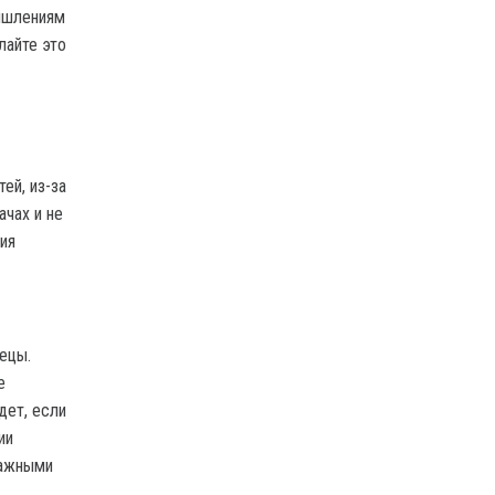
мышлениям
лайте это
ей, из-за
чах и не
ия
ецы.
е
дет, если
ии
важными