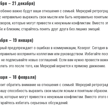
бря – 21 декабря)
собенно важно будут ваши отношения с семьей. Меркурий ретрогра
с неправильно выражать свои мысли или быть неправильно понятым
говоров, которые могут привести к ненужным конфликтам. Вместо э
е и близким, старайтесь понять друг друга без лишних эмоций.
абря – 19 января)
ный предупреждает о ошибках в коммуникации, Козерог. Сегодня 
еправильно восприняты коллегами или руководством. Избегайте по
и не подписывайте новых соглашений. Если вам нужно провести важ
елать это после того, как Меркурий вернется к прямому движению.
аря – 18 февраля)
тоит обратить внимание на отношения с семьей. Меркурий ретрогра
вашу способность выразить свои мысли ясным и понятным образом.
ов, которые могут привести к ненужным конфликтам. Вместо этого 
тарайтесь избегать серьезных обсуждений.