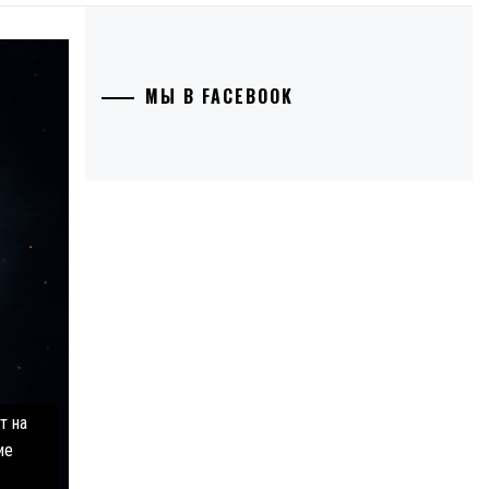
МЫ В FACEBOOK
т на
ие