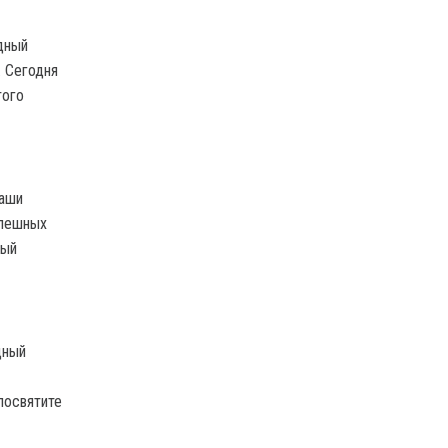
дный
. Сегодня
того
ваши
спешных
ный
дный
посвятите