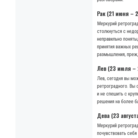
Рак (21 июня – 
Меркурий ретроград
столкнуться с недо
неправильно поняты
принятия важных ре
размышления, преж
Лев (23 июля – 
Лев, сегодня вы мо
ретроградного. Вы 
и не спешить с кру
решения на более б
Дева (23 август
Меркурий ретроград
почувствовать себя