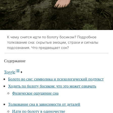
К чему снится идти по болоту босиком? Подробное
толкование сна: скрытые эмоции, страхи и сигналы
подсознания. Что предвещает сон?
Содержание
Toggle
Болото во сне: символика и психологический подтекст
Ходить по болоту босиком: что это может означать
Физическое ощущение сна
Толкование сна в зависимости от деталей
Идти по болоту в одиночестве