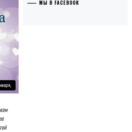
МЫ В FACEBOOK
нваря,
иком
ое
той