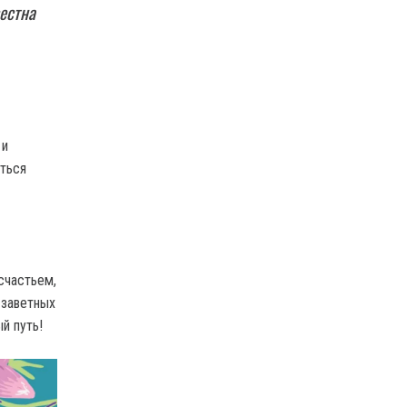
вестна
 и
иться
счастьем,
 заветных
й путь!