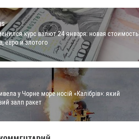
us
менился курс валют 24 января: новая стоимость
us
, евро и злотого
ивела у Чорне море носій «Калібрів»: який
ий залп ракет