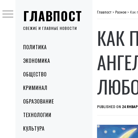
Skip
ГЛАВПОСТ
to
Главпост
>
Разное
>
Как 
content
КАК 
СВЕЖИЕ И ГЛАВНЫЕ НОВОСТИ
Primary
ПОЛИТИКА
Menu
АНГЕ
ЭКОНОМИКА
ОБЩЕСТВО
ЛЮБО
КРИМИНАЛ
ОБРАЗОВАНИЕ
PUBLISHED ON
24 ЯНВАР
ТЕХНОЛОГИИ
КУЛЬТУРА