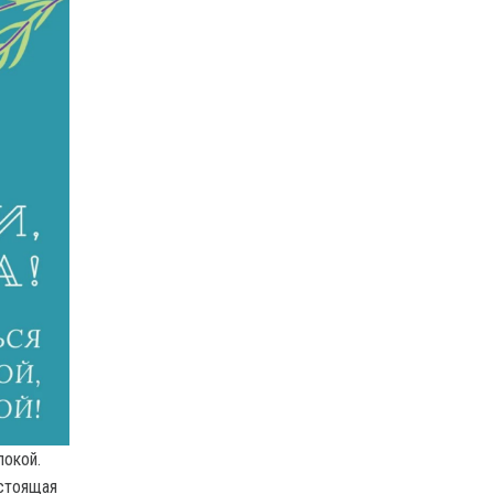
покой.
астоящая