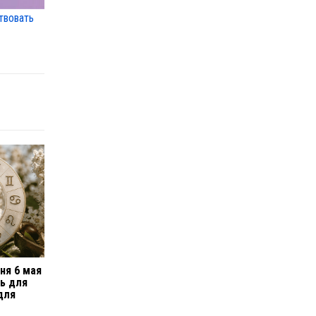
твовать
ня 6 мая
нь для
для