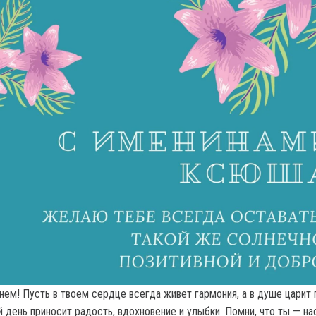
нем! Пусть в твоем сердце всегда живет гармония, а в душе царит 
 день приносит радость, вдохновение и улыбки. Помни, что ты — н