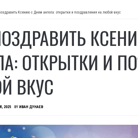
поздравить Ксению с Днем ангела: открытки и поздравления на любой вкус
ПОЗДРАВИТЬ КСЕН
ЛА: ОТКРЫТКИ И П
Й ВКУС
Я, 2025
BY
ИВАН ДУНАЕВ