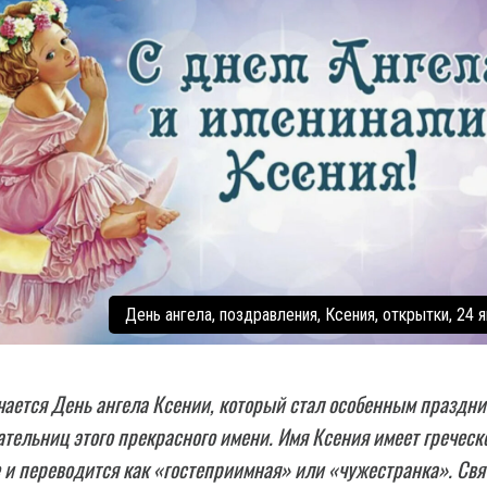
День ангела, поздравления, Ксения, открытки, 24 я
чается День ангела Ксении, который стал особенным праздн
ательниц этого прекрасного имени. Имя Ксения имеет греческ
и переводится как «гостеприимная» или «чужестранка». Свя