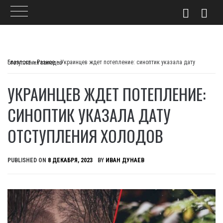
Skip
to
Главпост
>
Разное
>
Украинцев ждет потепление: синоптик указала дату отступления холодов
content
УКРАИНЦЕВ ЖДЕТ ПОТЕПЛЕНИЕ:
СИНОПТИК УКАЗАЛА ДАТУ
ОТСТУПЛЕНИЯ ХОЛОДОВ
PUBLISHED ON
8 ДЕКАБРЯ, 2023
BY
ИВАН ДУНАЕВ