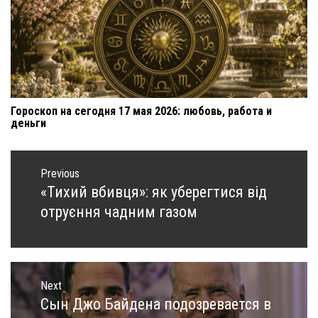
Гороскоп на сегодня 17 мая 2026: любовь, работа и
деньги
Навигация
по
Previous
записям
«Тихий вбивця»: як уберегтися від
Previous
post:
отруєння чадним газом
Next
Сын Джо Байдена подозревается в
Next