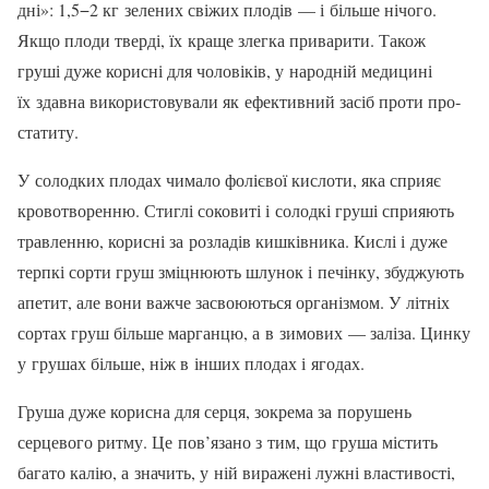
дні»: 1,5−2 кг зелених свіжих плодів — і більше нічого.
Якщо плоди тверді, їх краще злегка прива­рити. Також
груші дуже корисні для чоловіків, у народній меди­цині
їх здавна використовували як ефективний засіб проти про­
статиту.
У солодких плодах чима­ло фолієвої кислоти, яка спри­яє
кровотворенню. Стиглі со­ковиті і солодкі груші сприяють
травленню, корисні за розладів кишківника. Кислі і дуже
терпкі сорти груш зміцнюють шлунок і печінку, збуджують
апетит, але вони важче засвоюються ор­ганізмом. У літніх
сортах груш більше марганцю, а в зимових — заліза. Цинку
у грушах біль­ше, ніж в інших плодах і ягодах.
Груша дуже корисна для серця, зокрема за порушень
серцевого ритму. Це пов’язано з тим, що груша містить
багато калію, а значить, у ній виражені лужні властивості,