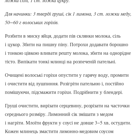
ложки солі, 1 ст. лож­ка цукру.
Для начинки: 3 тверді груші, сік 1 лимона, 3 ст. ложки меду,
50−60 г волоських горіхів.
Розбити в миску яйця, додати пів склянки мо­лока, сіль
і цукор. Збити на пишну піну. Потрохи додавати борошно
і тонкою цівкою вливати решту молока, збити на однорідне
тісто. Випікати тонкі млинці на розпеченій пательні.
Очищені волоські горіхи опустити у гарячу воду, промити
і очистити від лушпиння. Розігріти пательню і, постійно
помішуючи, підсмажити горі­хи. Подрібнити у блендері.
Груші очистити, вирізати серцевину, розріза­ти на часточки
середнього розміру. Лимонний сік змішати з медом
і нагріти. Млоїти фрукти у соусі не довше 3−5 хв, остудити.
Кожен млинець змас­тити лимонно-медовим соусом