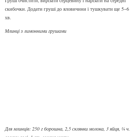
Груші очистити, вирізати серцевину і нарізати на середні
скибочки. Додати груші до яловичини і тушкувати ще 5−6
хв.
Млинці з лимонними грушами
Для млинців: 250 г борошна, 2,5 склянки молока, 3 яйця, ¼ ч.