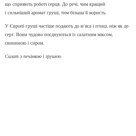
що сприяють роботі серця. До речі, чим кра­щий
і сильніший аромат груші, тим більша її користь.
У Європі груші частіше пода­ють до м’яса і птиці, ніж як де­
серт. Вони чудово поєднуються із салатним міксом,
свининою і сиром.
Салат з печінкою і грушею