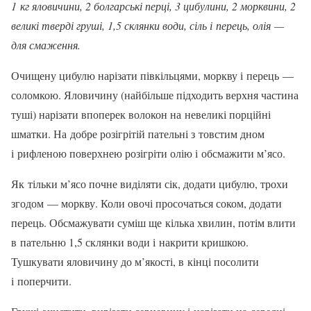
1 кг яловичини, 2 болгарські перці, 3 цибу­лини, 2 морквини, 2
великі тверді груші, 1,5 склянки води, сіль і перець, олія —
для сма­ження.
Очищену цибулю нарізати півкільцями, моркву і перець —
соломкою. Яловичину (найбільше під­ходить верхня частина
туші) нарізати впоперек волокон на невеликі порційні
шматки. На добре розігрітій пательні з товстим дном
і рифленою по­верхнею розігріти олію і обсмажити м’ясо.
Як тільки м’ясо почне виділяти сік, додати ци­булю, трохи
згодом — моркву. Коли овочі просо­чаться соком, додати
перець. Обсмажувати су­міш ще кілька хвилин, потім влити
в пательню 1,5 склянки води і накрити кришкою.
Тушкувати яло­вичину до м’якості, в кінці посолити
і поперчити.