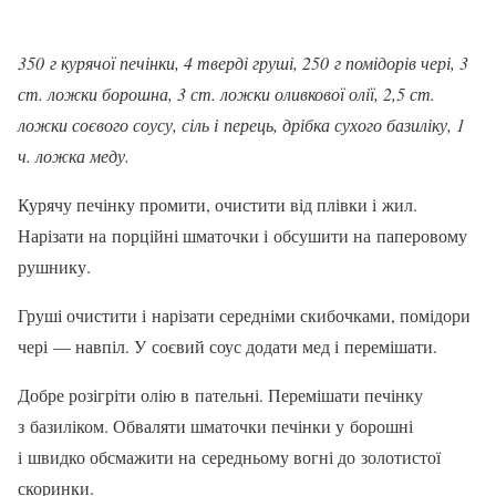
350 г курячої печінки, 4 тверді груші, 250 г помідорів чері, 3
ст. ложки борошна, 3 ст. ложки оливкової олії, 2,5 ст.
ложки соє­вого соусу, сіль і перець, дрібка сухого бази­ліку, 1
ч. ложка меду.
Курячу печінку промити, очистити від плівки і жил.
Нарізати на порційні шматочки і обсушити на паперовому
рушнику.
Груші очистити і нарізати середніми скибочка­ми, помідори
чері — навпіл. У соєвий соус додати мед і перемішати.
Добре розігріти олію в пательні. Перемішати печінку
з базиліком. Обваляти шматочки печінки у борошні
і швидко обсмажити на середньому вогні до золотистої
скоринки.