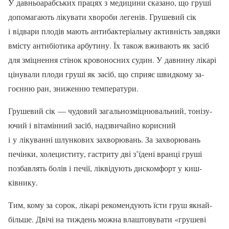
У давньоарабських пра­цях з медицини сказа­но, що груші
допомага­ють лікувати хвороби легенів. Грушевий сік
і відвари плодів мають антибактеріальну актив­ність завдяки
вмісту антибіоти­ка арбутину. Їх також вживають як засіб
для зміцнення стінок кровоносних судин. У давнину лікарі
цінували плоди груші як засіб, що сприяє швидкому за­
гоєнню ран, зниженню темпе­ратури.
Грушевий сік — чудовий за­гальнозміцнювальний, тонізу­
ючий і вітамінний засіб, над­звичайно корисний
і у лікуванні шлункових захворювань. За за­хворювань
печінки, холецисти­ту, гастриту дві з’їдені вранці груші
позбавлять болів і печії, ліквідують дискомфорт у киш­
ківнику.
Тим, кому за сорок, лікарі рекомендують їсти груш якнай­
більше. Двічі на тиждень мож­на влаштовувати «грушеві