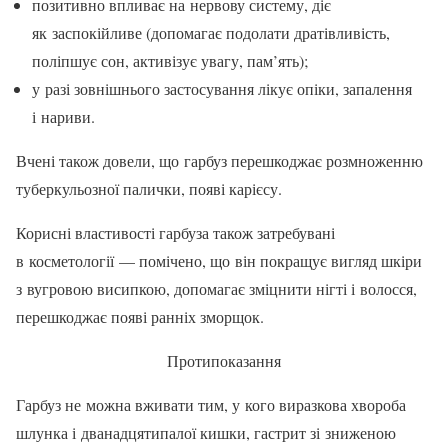
позитивно впливає на не­рвову систему, діє
як заспокійли­ве (допомагає подолати дратів­ливість,
поліпшує сон, активізує увагу, пам’ять);
у разі зовнішнього застосу­вання лікує опіки, запалення
і на­риви.
Вчені також довели, що гарбуз перешкоджає розмноженню
ту­беркульозної палички, появі карі­єсу.
Корисні властивості гарбуза також затребувані
в косметології — помічено, що він покращує ви­гляд шкіри
з вугровою висипкою, допомагає зміцнити нігті і волос­ся,
перешкоджає появі ранніх зморщок.
Протипоказання
Гарбуз не можна вживати тим, у кого виразкова хвороба
шлун­ка і дванадцятипалої кишки, га­стрит зі зниженою