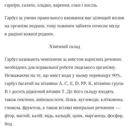
гарніри, салати, оладки, варення, соки і кисіль.
Гарбуз за умови правильного вживання має цілющий вплив
на організм людини, тому повинен зайняти почесне місце
в раціоні кожної родини.
Хімічний склад
Гарбуз називають чемпіоном за вмістом корисних речовин,
необхідних для нормальної робо­ти людського організму.
Незважа­ючи на те, що вміст води у ньому перевищує 90%,
гарбуз багатий на вітаміни А, С, Е, D, РР, К, віта­міни групи
В і досить рідкісний вітамін Т. До його складу входять
також пектини, амінокислоти, білки, вуглеводи, клітковина,
глю­коза, фруктоза, а також всілякі мі­неральні речовини —
фтор, магній, калій, мідь, кальцій, цинк, марга­нець, фосфор,
йод.