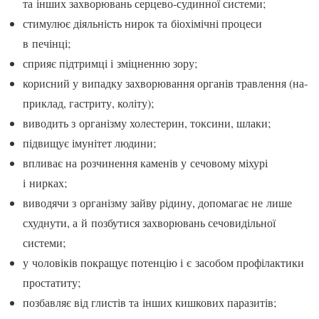
та інших захворювань серцево-судинної системи;
стимулює діяльність нирок та біохімічні процеси
в печінці;
сприяє підтримці і зміцнен­ню зору;
корисний у випадку захво­рювання органів травлення (на­
приклад, гастриту, коліту);
виводить з організму холес­терин, токсини, шлаки;
підвищує імунітет людини;
впливає на розчинення ка­менів у сечовому міхурі
і нирках;
виводячи з організму зайву рідину, допомагає не лише
схуд­нути, а й позбутися захворювань сечовидільної
системи;
у чоловіків покращує потен­цію і є засобом профілактики
про­статиту;
позбавляє від глистів та ін­ших кишкових паразитів;