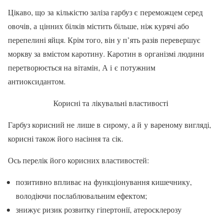
Цікаво, що за кількістю заліза гарбуз є переможцем серед
ово­чів, а цінних білків містить більше, ніж курячі або
перепелині яйця. Крім того, він у п’ять разів пере­вершує
моркву за вмістом каро­тину. Каротин в організмі людини
перетворюється на вітамін, А і є потужним
антиоксидантом.
Корисні та лікувальні властивості
Гарбуз корисний не лише в си­рому, а й у вареному вигляді,
ко­рисні також його насіння та сік.
Ось перелік його корисних властивостей:
позитивно впливає на функ­ціонування кишечнику,
володіючи послаблювальним ефектом;
знижує ризик розвитку гі­пертонії, атеросклерозу