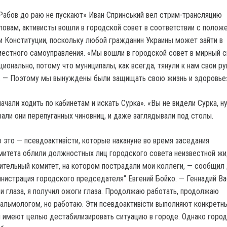
абов до раю не пускают» Иван Спринський вел стрим-трансляцию
словам, активисты вошли в городской совет в соответствии с полож
 и Конституции, поскольку любой гражданин Украины может зайти в
естного самоуправления. «Мы вошли в городской совет в мирный с
ионально, потому что муниципалы, как всегда, тянули к нам свои рук
. — Поэтому мы вынуждены были защищать свою жизнь и здоровье
ачали ходить по кабинетам и искать Сурка». «Вы не видели Сурка, ну
али они перепуганных чиновниц, и даже заглядывали под столы.
о это — псевдоактивісти, которые накануне во время заседания
митета облили должностных лиц городского совета неизвестной ж
ительный комитет, на котором пострадали мои коллеги, — сообщил
нистрация городского председателя“ Евгений Бойко. — Геннадий Ва
 и глаза, я получил ожоги глаза. Продолжаю работать, продолжаю
альмологом, но работаю. Эти псевдоактивісти выполняют конкретн
 имеют целью дестабилизировать ситуацию в городе. Однако город