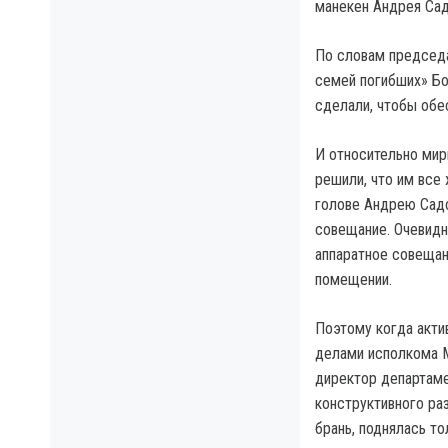
манекен Андрея Сад
По словам председа
семей погибших» Бо
сделали, чтобы обес
И относительно мир
решили, что им все
голове Андрею Сад
совещание. Очевидн
аппаратное совещан
помещении.
Поэтому когда акти
делами исполкома М
директор департаме
конструктивного ра
брань, поднялась т