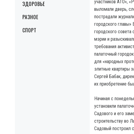
участников АТО», «
ЗДОРОВЬЕ
выломали дверь, сл
РАЗНОЕ
пострадали журнали
городского главы» 
СПОРТ
городского совета 
мэрии и разыскивал
требования активист
палаточный городо
для «народных прот
элитные квартиры з
Сергей Бабак, дире
их приобретение бы
Начиная с понедельн
установили палаточ
Садового и его заме
строительству во Л
Садовый построил с