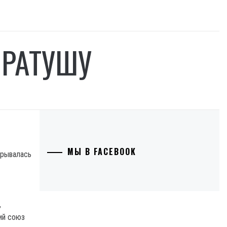
 РАТУШУ
МЫ В FACEBOOK
врывалась
,
ий союз