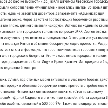
Рабов до раю не пускают» и др.) взяли штурмом Львовскую городск
омали сопротивление муниципалов и ворвались внутрь. Во время ш
сты, едва не затоптали директора департамента «Администрация
Евгения Бойко. Через действия протестующих беременной работни
стало плохо, для него вызвали «скорую». Активисты ходили по каби
и заместителя городского головы по вопросам ЖКХ Сергея Бабака.
ы озвучивают уже начиная с понедельника. Этого дня они установил
к на площади Рынок и объявили бессрочную акцию протеста… Разд
естов» стала информация, что трое топ-чиновников горсовета получ
а счет городского бюджета. Это — заместитель городского головы
ктора департаментов Олег Ищук и Ирина Кулинич. Из городского бю
ло выделено 5 млн грн.
ика, 27 мая, под стенами мэрии активисты и участники боевых дейс
ный городок и объявили бессрочную акцию протеста с требованием 
стителей. На палатках они вывесили плакаты: «Стоп незаконному
ьвове!», «Долой Садового и его частную армию!», «Не за средства 
ебе особняк, оцененный в 500 000 $?». Также на площади установи