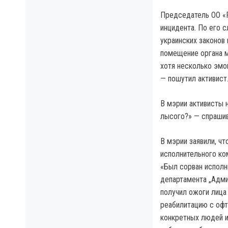
Председатель ОО «Р
инцидента. По его 
украинских законов
помещение органа м
хотя несколько эмоц
— пошутил активист
В мэрии активисты н
лысого?» — спрашив
В мэрии заявили, чт
исполнительного ко
«Был сорван исполн
департамента „Адми
получил ожоги лица
реабилитацию с офт
конкретных людей и