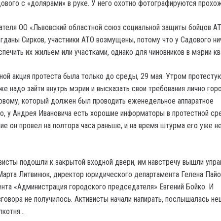
ового с «долярами» в руке. У него охотно фотографируются прохож
теля ОО «Львовский областной союз социальной защиты бойцов АТ
гданы Сирков, участники АТО возмущены, потому что у Садового ни
печить их жильем или участками, однако для чиновников в мэрии кв
ной акция протеста была только до среды, 29 мая. Утром протест
 же надо зайти внутрь мэрии и высказать свои требования лично го
овому, который должен был проводить еженедельное аппаратное
о, у Андрея Ивановича есть хорошие информаторы в протестной сре
ие он провел на полтора часа раньше, и на время штурма его уже н
висты подошли к закрытой входной двери, им навстречу вышли упр
арта Литвинюк, директор юридического департамента Гелена Пайо
нта «Администрация городского председателя» Евгений Бойко. И
зговора не получилось. Активисты начали напирать, послышалась не
олкотня…