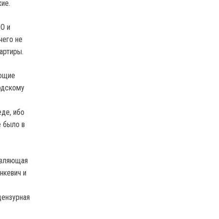
ие.
О и
чего не
артиры.
ующие
родскому
де, ибо
е было в
авляющая
нкевич и
цензурная