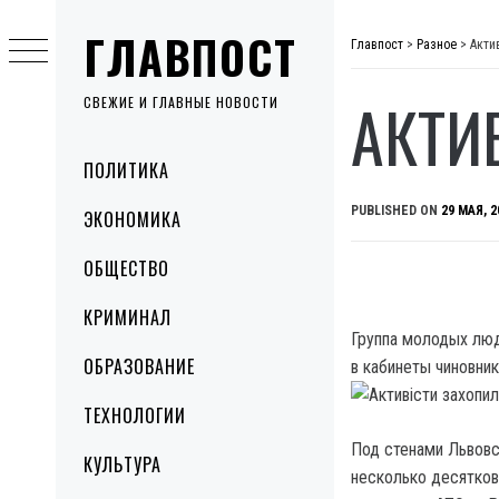
Skip
ГЛАВПОСТ
to
Главпост
>
Разное
>
Акти
content
АКТИ
СВЕЖИЕ И ГЛАВНЫЕ НОВОСТИ
Primary
ПОЛИТИКА
Menu
PUBLISHED ON
29 МАЯ, 2
ЭКОНОМИКА
ОБЩЕСТВО
КРИМИНАЛ
Группа молодых люд
ОБРАЗОВАНИЕ
в кабинеты чиновни
ТЕХНОЛОГИИ
Под стенами Львовс
КУЛЬТУРА
несколько десятков