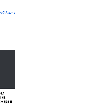
кий Замок
вал
 на
 жара и