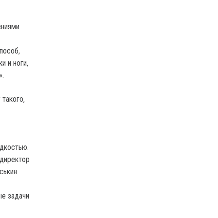
ениями
пособ,
и и ноги,
».
 такого,
идкостью.
 директор
ськин
ые задачи