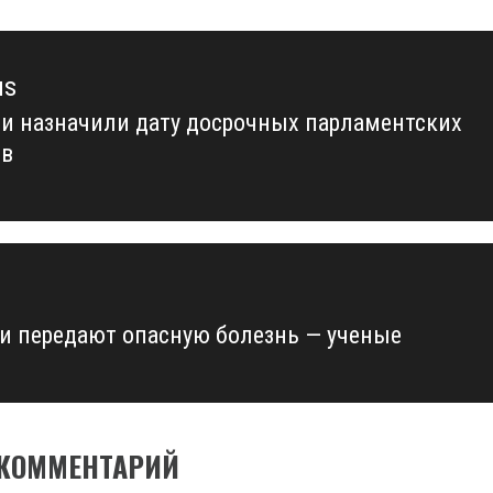
us
ии назначили дату досрочных парламентских
us
ов
и передают опасную болезнь — ученые
 КОММЕНТАРИЙ