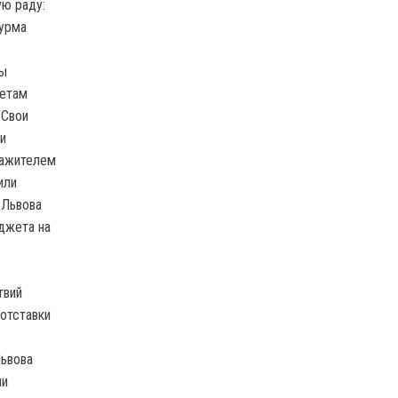
ую раду:
турма
цы
нетам
 Свои
и
ражителем
или
 Львова
джета на
твий
отставки
Львова
ли