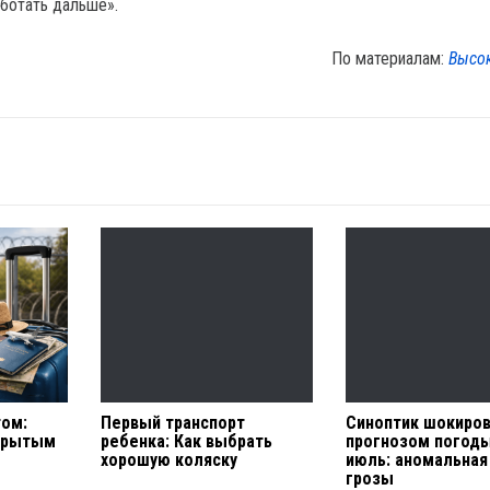
аботать дальше».
По материалам:
Высо
том:
Первый транспорт
Синоптик шокиро
акрытым
ребенка: Как выбрать
прогнозом погоды
хорошую коляску
июль: аномальная
грозы