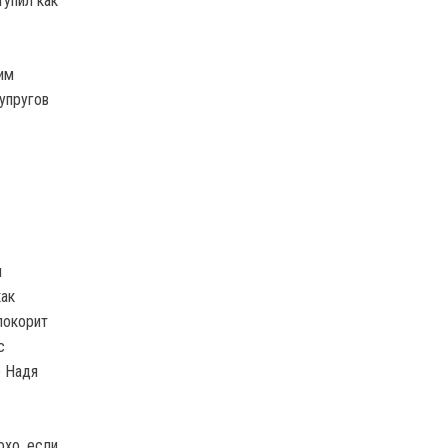
тупил как
дим
супругов
и
как
покорит
с
о Надя
охо, если