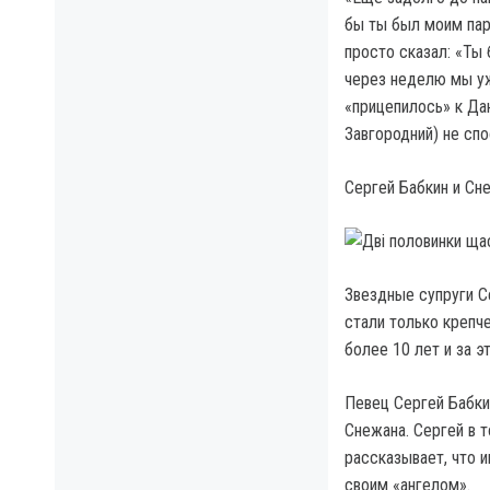
бы ты был моим пар
просто сказал: «Ты 
через неделю мы уж
«прицепилось» к Дан
Завгородний) не сп
Сергей Бабкин и Сн
Звездные супруги С
стали только крепче
более 10 лет и за 
Певец Сергей Бабки
Снежана. Сергей в 
рассказывает, что и
своим «ангелом».