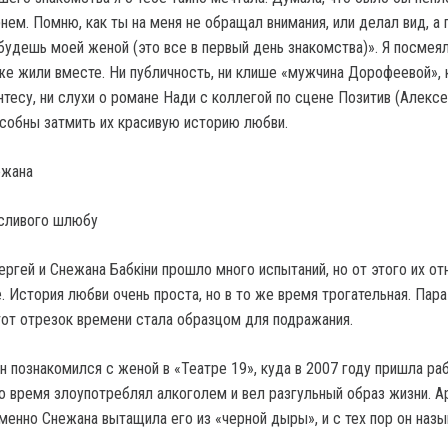
нем. Помню, как ты на меня не обращал внимания, или делал вид, а
будешь моей женой (это все в первый день знакомства)». Я посмеял
е жили вместе. Ни публичность, ни клише «мужчина Дорофеевой»,
тесу, ни слухи о романе Нади с коллегой по сцене Позитив (Алексе
особны затмить их красивую историю любви.
ежана
ергей и Снежана Бабкіни прошло много испытаний, но от этого их о
. История любви очень проста, но в то же время трогательная. Пар
этот отрезок времени стала образцом для подражания.
н познакомился с женой в «Театре 19», куда в 2007 году пришла ра
то время злоупотреблял алкоголем и вел разгульный образ жизни. А
менно Снежана вытащила его из «черной дыры», и с тех пор он назы