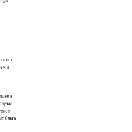
есе?
ки лет.
жем и
ришел в
получал
урное
ит Ольга.