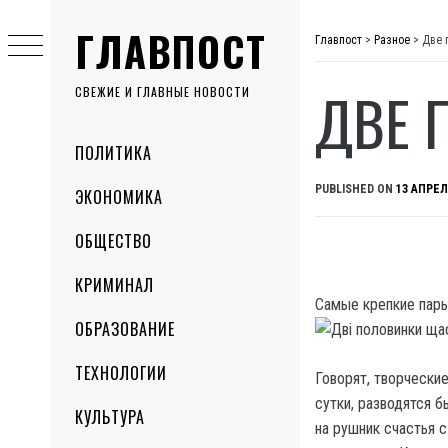
Skip
ГЛАВПОСТ
to
Главпост
>
Разное
>
Две 
content
ДВЕ 
СВЕЖИЕ И ГЛАВНЫЕ НОВОСТИ
Primary
ПОЛИТИКА
Menu
PUBLISHED ON
13 АПРЕЛ
ЭКОНОМИКА
ОБЩЕСТВО
КРИМИНАЛ
Самые крепкие пары
ОБРАЗОВАНИЕ
ТЕХНОЛОГИИ
Говорят, творческие
сутки, разводятся б
КУЛЬТУРА
на рушник счастья с