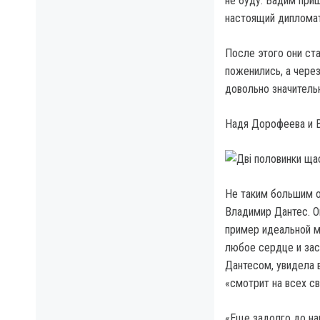
не буду. Вадим приш
настоящий дипломат
После этого они ста
поженились, а через
довольно значительн
Надя Дорофеева и 
Не таким большим о
Владимир Дантес. О
пример идеальной м
любое сердце и зас
Дантесом, увидела 
«смотрит на всех с
«Еще задолго до на