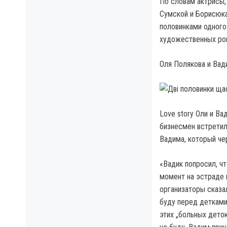
По словам актрисы,
Сумской и Борисюка
половинками одного 
художественных ром
Оля Полякова и Вад
Love story Оли и Ва
бизнесмен встретил
Вадима, который че
«Вадик попросил, ч
момент на эстраде 
организаторы сказа
буду перед детками
этих „больных деток