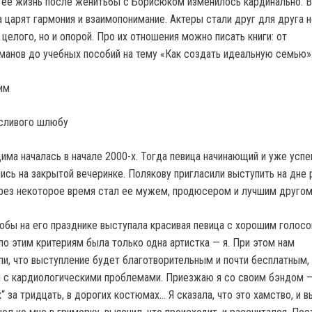
 ее жизнь после женитьбы с Борисюком изменилось кардинально. 
 царят гармония и взаимопонимание. Актеры стали друг для друга н
целого, но и опорой. Про их отношения можно писать книги: от
анов до учебных пособий на тему «Как создать идеальную семью»
им
дима началась в начале 2000-х. Тогда певица начинающий и уже усп
ись на закрытой вечеринке. Полякову пригласили выступить на дне
рез некоторое время стал ее мужем, продюсером и лучшим другом
тобы на его празднике выступала красивая певица с хорошим голосо
по этим критериям была только одна артистка — я. При этом нам
ли, что выступление будет благотворительным и почти бесплатным, 
 с кардиологическими проблемами. Приезжаю я со своим бэндом —
“ за тридцать, в дорогих костюмах… Я сказала, что это хамство, и 