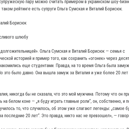
супружескую пару можно считать примером в украинском шоу-бизн
 таком рейтинге есть супруги Ольга Сумская и Виталий Борисюк.
талий Борисюк
«долгожительницей». Ольга Сумская и Виталий Борисюк — семья с
еской историей и пример того, как сохранить «огонек» через десят
знакомились еще студентами. Правда, на то время Ольга была заму
Но это было давно. Она вышла замуж за Виталия и уже более 20 лет
лия, никогда бы не сказала, что это мой мужчина. Потому что он п
ь на белом коне — „я буду играть главные роли“, он, собственно, и 
училось то, что случилось, об этом уже слагают легенды: „самое б
а последние 20 лет“. Это правда, никто нас не превзошел», — говор