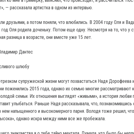
ел ко мне в гримерку, выяснил, что происходит, и рассчитался. Пос
», — рассказала артистка в одном из интервью.
ли друзьями, а потом поняли, что влюбились. В 2004 году Оля и Ва
 год Оля родила доченьку. Потом еще одну. Несмотря на то, что у 
ая разница в возрасте, они вместе уже 15 лет.
Владимир Дантес
трезком супружеской жизни могут похвастаться Надя Дорофеева 
ни поженились 2015 года, однако их семью многие рассматривают 
олодой семьи. Их отношения выглядят «живыми», а история любви 
тавит улыбаться. Раньше Надя рассказывала, что, познакомившись 
в нем напыщенного и высокомерного парня. Володя тоже решил, чт
высока», однако искра между ними все же пробежала.
шего знакомства я о тебе тайно мечтала. Думала, что было бы непл