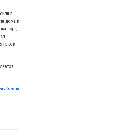
сили в
ле дома и
 паспорт,
тал
я пью, и
вляется
кий Замок