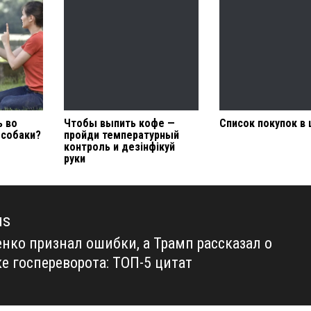
ь во
Чтобы выпить кофе —
Список покупок в
 собаки?
пройди температурный
контроль и дезінфікуй
руки
us
нко признал ошибки, а Трамп рассказал о
us
е госпереворота: ТОП-5 цитат