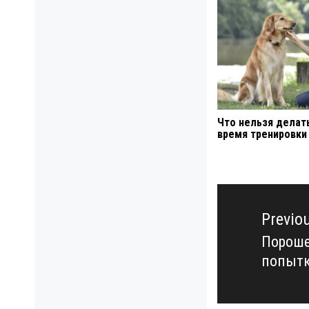
Что нельзя делат
время тренировки
Навигация
по
Previo
записям
Пороше
Previo
попытк
post: