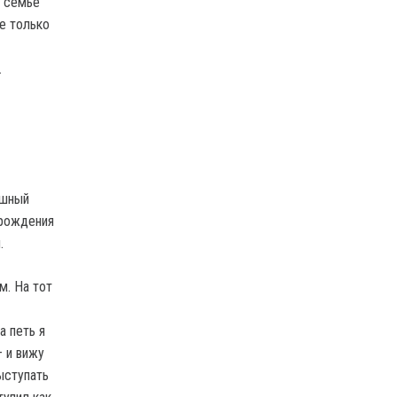
В семье
е только
.
ешный
 рождения
.
м. На тот
а петь я
 и вижу
выступать