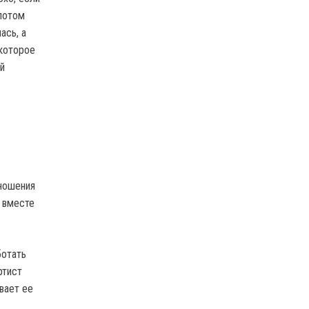
 потом
ась, а
 которое
й
тношения
а вместе
ботать
ртист
вает ее