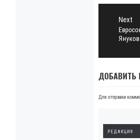
Next
Евросо
Next
Януков
post:
ДОБАВИТЬ
Для отправки комм
РЕДАКЦИЯ