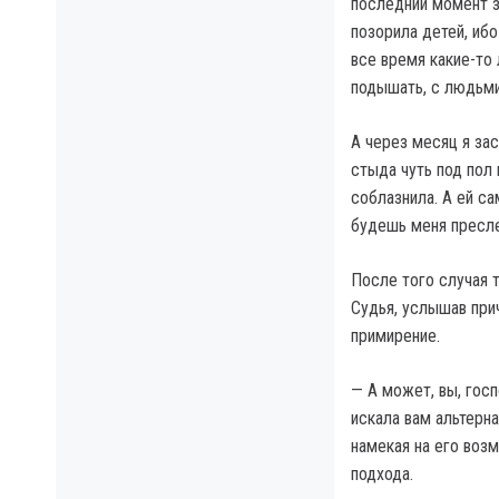
последний момент з
позорила детей, ибо
все время какие-то
подышать, с людьми
А через месяц я за
стыда чуть под пол 
соблазнила. А ей са
будешь меня пресле
После того случая т
Судья, услышав при
примирение.
— А может, вы, гос
искала вам альтерна
намекая на его воз
подхода.