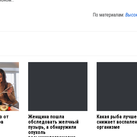
По материалам:
Высо
ю от
Женщина пошла
Какая рыба лучше
ов
обследовать желчный
снижает воспален
пузырь, а обнаружили
организме
опухоль