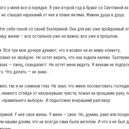
того у меня все в порядке. Я уже второй год в браке со Светланой из
у не слышал нареканий от нее в плане интима. Живем душа в душу…
те себе покой со своей Екатериной. Она для вас уже пройденный эт
ицу жизни — все остальное уже не важно, все уже в прошлом…
. Все три мои дочери думают, что я возвел на их маму клевету,
звал ее хвойдою. Не хотят верить, что она ходила налево. Екатерин
глазах — лжец, скандалист. Не хотят меня видеть. К внукам не подпус
го. Что делать — не знаю…
вел, так и не сомкнув глаз. Не знал, что имею посоветовать господи
, немного отойдя от нахлынувших чувств, пожал на прощание руку, 
, «правильного выбора». И подытожил вчерашний разговор:
териной. У нее своя жизнь. У меня — свое. Но, думаю, рано или поздн
ем нашим доням, что не всегда сама была ангелом. И что я не был 
емоном…