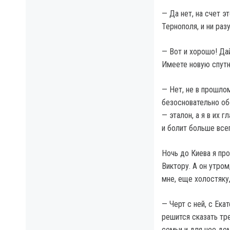
— Да нет, на счет э
Тернополя, и ни раз
— Вот и хорошо! Дай
Имеете новую спутн
— Нет, не в прошлом
безосновательно обо
— эталон, а я в их 
и болит больше все
Ночь до Киева я про
Виктору. А он утром
мне, еще холостяку
— Черт с ней, с Ека
решится сказать тр
семьи и для нее д