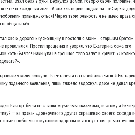
астыл. Взял себя в руки. Вернулся домой, говорю своей половине, 
 все ее похождения знаю. А она как нервно подскочит: «Старый дідь
 любовники привиджуються! Через твою ревность я не имею права 
 пообщаться!».
стал свою дорогеньку женщину в постели с моим… старшим братом.
не провалился. Просил прощения и уверял, что Екатерина сама его
мой хоть бы что! Накинула на грешное тело халат и кричит: «Скольк
довать?».
ерпение у меня лопнуло. Расстался я со своей ненасытной Екатерин
чину поданного заявления, лишь тяжело вздохнул, даже не давал вр
подин Виктор, были не слишком умелым «казаком», поэтому и Екате
тиву? — на правах «доверчивого друга» спрашиваю своего соседа по
можные проблемы с мужским здоровьем и отсутствие романтическ