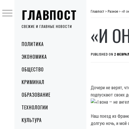
Skip
ГЛАВПОСТ
to
Главпост
>
Разное
>
«И о
content
«И О
СВЕЖИЕ И ГЛАВНЫЕ НОВОСТИ
Primary
ПОЛИТИКА
Menu
PUBLISHED ON
2 ФЕВРАЛ
ЭКОНОМИКА
ОБЩЕСТВО
КРИМИНАЛ
Дочери не верят, чт
ОБРАЗОВАНИЕ
подпускают своих д
ТЕХНОЛОГИИ
Наш поезд из Франк
КУЛЬТУРА
долгую ночь, и мой