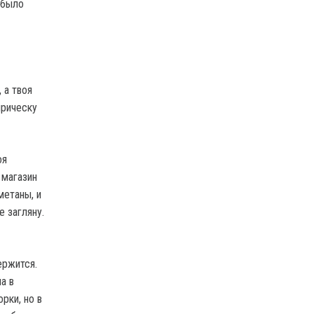
 было
 а твоя
прическу
оя
 магазин
метаны, и
е загляну.
ержится.
а в
рки, но в