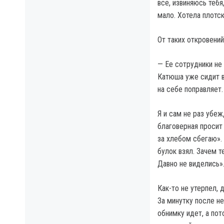
все, извиняюсь тебя
мало. Хотела плотск
От таких откровений
— Ее сотрудники не 
Катюша уже сидит в
на себе поправляет.
Я и сам не раз убеж
благоверная просит 
за хлебом сбегаю». 
булок взял. Зачем т
Давно не виделись»
Как-то не утерпел,
За минутку после не
обнимку идет, а пот