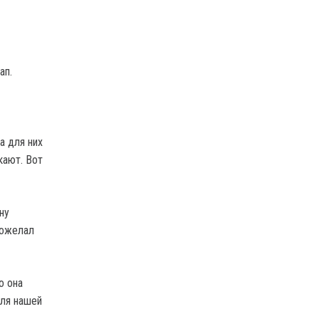
ап.
а для них
кают. Вот
ну
пожелал
о она
для нашей