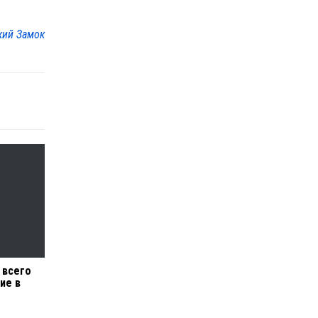
кий Замок
 всего
ие в