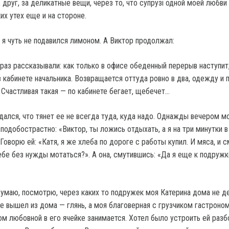
, друг, за деликатные вещи, через то, что супрузі одной моей любви
их утех еще и на стороне.
 я чуть не подавился лимоном. А Виктор продолжал:
раз рассказывали: как только в офисе обеденный перерыв наступит,
 кабинете начальника. Возвращается оттуда ровно в два, одежду и 
 Счастливая такая — по кабинете бегает, щебечет…
дался, что тянет ее не всегда туда, куда надо. Однажды вечером м
подобострастно: «Виктор, ты ложись отдыхать, а я на три минутки в
Говорю ей: «Катя, я же хлеба по дороге с работы купил. И мяса, и с
ебе без нужды мотаться?». А она, смутившись: «Да я еще к подружк
.
 думаю, посмотрю, через каких то подружек моя Катерина дома не д
е вышел из дома — глянь, а моя благоверная с грузчиком гастроном
ом любовной в его ячейке занимается. Хотел было устроить ей разбо