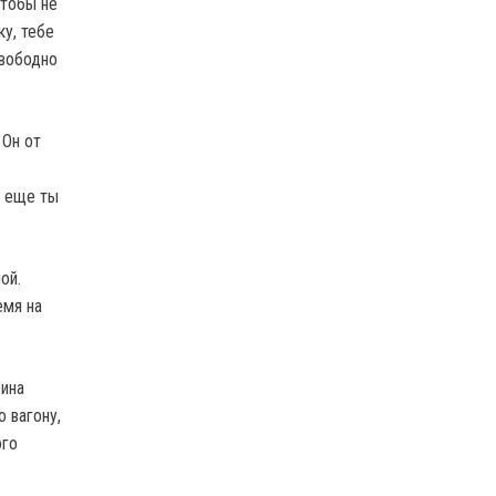
чтобы не
ку, тебе
свободно
 Он от
о еще ты
ой.
емя на
рина
 вагону,
ого