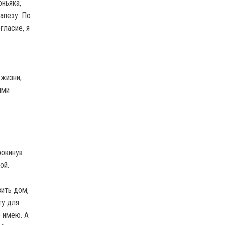
оньяка,
апезу. По
гласие, я
 жизни,
ими
рокинув
ой.
зить дом,
ту для
е имею. А