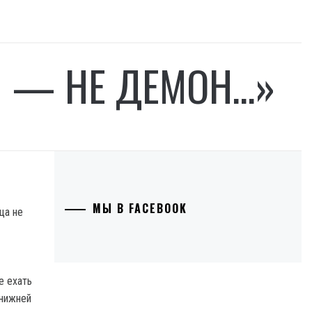
 Я — НЕ ДЕМОН…»
МЫ В FACEBOOK
ца не
е ехать
 нижней