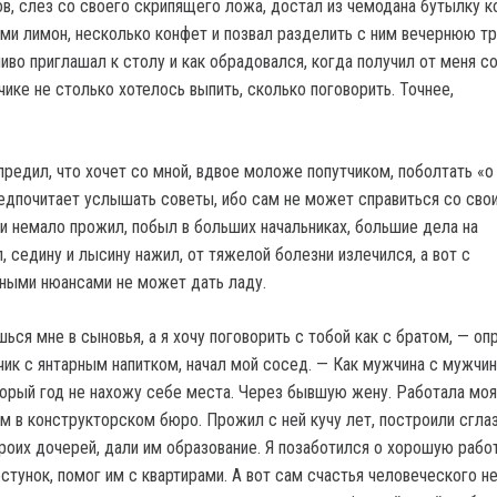
ов, слез со своего скрипящего ложа, достал из чемодана бутылку к
ми лимон, несколько конфет и позвал разделить с ним вечернюю тр
чиво приглашал к столу и как обрадовался, когда получил от меня со
чике не столько хотелось выпить, сколько поговорить. Точнее,
предил, что хочет со мной, вдвое моложе попутчиком, поболтать «о
редпочитает услышать советы, ибо сам не может справиться со сво
и немало прожил, побыл в больших начальниках, большие дела на
 седину и лысину нажил, от тяжелой болезни излечился, а вот с
ными нюансами не может дать ладу.
шься мне в сыновья, а я хочу поговорить с тобой как с братом, — оп
чик с янтарным напитком, начал мой сосед. — Как мужчина с мужчин
орый год не нахожу себе места. Через бывшую жену. Работала моя
м в конструкторском бюро. Прожил с ней кучу лет, построили сгла
роих дочерей, дали им образование. Я позаботился о хорошую рабо
стунок, помог им с квартирами. А вот сам счастья человеческого н