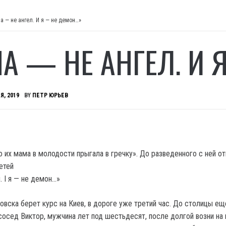
на — не ангел. И я — не демон…»
НА — НЕ АНГЕЛ. И
Я, 2019
BY
ПЕТР ЮРЬЕВ
о их мама в молодости прыгала в гречку».
До разведенного с ней от
етей
овска берет курс на Киев, в дороге уже третий час. До столицы ещ
 сосед Виктор, мужчина лет под шестьдесят, после долгой возни на