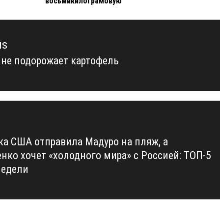
восьмикилограмовую
us
ине подорожает картофель
us
ка США отправила Мадуро на пляж, а
нко хочет «холодного мира» с Россией: ТОП-5
недели