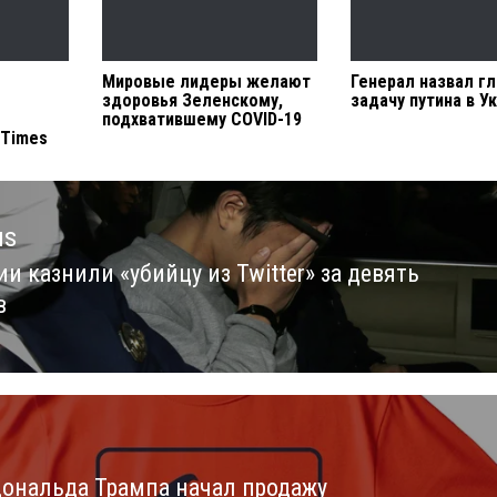
Мировые лидеры желают
Генерал назвал г
здоровья Зеленскому,
задачу путина в У
подхватившему COVID-19
 Times
us
и казнили «убийцу из Twitter» за девять
us
в
ональда Трампа начал продажу