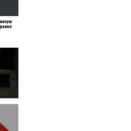
лавную
краине