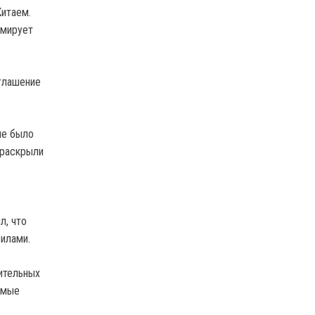
Китаем.
мирует
оглашение
ие было
 раскрыли
л, что
илами.
ительных
емые