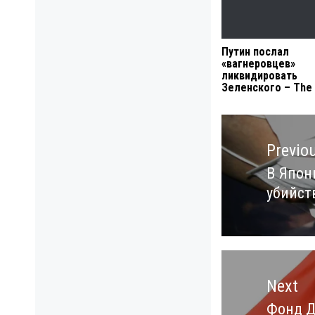
Путин послал
«вагнеровцев»
ликвидировать
Зеленского – The
Навигация
по
Previo
записям
В Япони
Previo
убийст
post:
Next
Фонд Д
Next