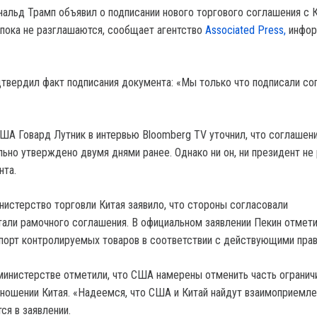
льд Трамп объявил о подписании нового торгового соглашения с 
пока не разглашаются, сообщает агентство
Associated Press,
инфор
дтвердил факт подписания документа: «Мы только что подписали с
ША Говард Лутник в интервью Bloomberg TV уточнил, что соглашен
льно утверждено двумя днями ранее. Однако ни он, ни президент не
нта.
нистерство торговли Китая заявило, что стороны согласовали
али рамочного соглашения. В официальном заявлении Пекин отмети
порт контролируемых товаров в соответствии с действующими прав
министерстве отметили, что США намерены отменить часть огранич
тношении Китая. «Надеемся, что США и Китай найдут взаимоприемл
ся в заявлении.