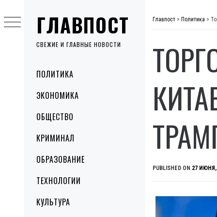
Skip
ГЛАВПОСТ
to
Главпост
>
Политика
>
То
content
ТОРГ
СВЕЖИЕ И ГЛАВНЫЕ НОВОСТИ
Primary
ПОЛИТИКА
Menu
КИТА
ЭКОНОМИКА
ОБЩЕСТВО
ТРАМ
КРИМИНАЛ
ОБРАЗОВАНИЕ
PUBLISHED ON
27 ИЮНЯ,
ТЕХНОЛОГИИ
КУЛЬТУРА