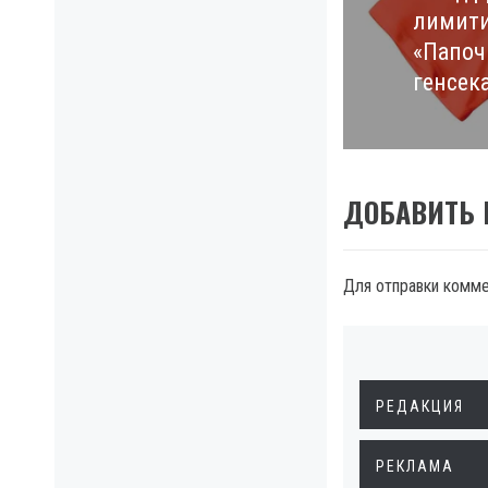
лимити
post:
«Папоч
генсек
ДОБАВИТЬ
Для отправки комм
РЕДАКЦИЯ
РЕКЛАМА