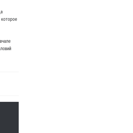
да
 которое
ачале
словий