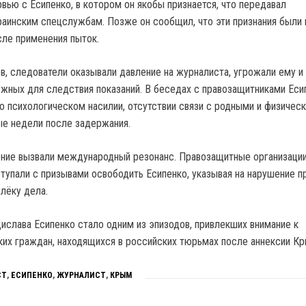
вью с Есипенко, в котором он якобы признается, что передавал
аинским спецслужбам. Позже он сообщил, что эти признания были
сле применения пыток.
в, следователи оказывали давление на журналиста, угрожали ему и
ужных для следствия показаний. В беседах с правозащитниками Еси
о психологическом насилии, отсутствии связи с родными и физичес
ые недели после задержания.
ение вызвали международный резонанс. Правозащитные организации
тупали с призывами освободить Есипенко, указывая на нарушение пр
лёку дела.
слава Есипенко стало одним из эпизодов, привлекших внимание к
их граждан, находящихся в российских тюрьмах после аннексии Кр
СТ
,
ЕСИПЕНКО
,
ЖУРНАЛИСТ
,
КРЫМ