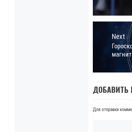
post:
Next
Гороск
Next
магнит
post:
ДОБАВИТЬ
Для отправки комм