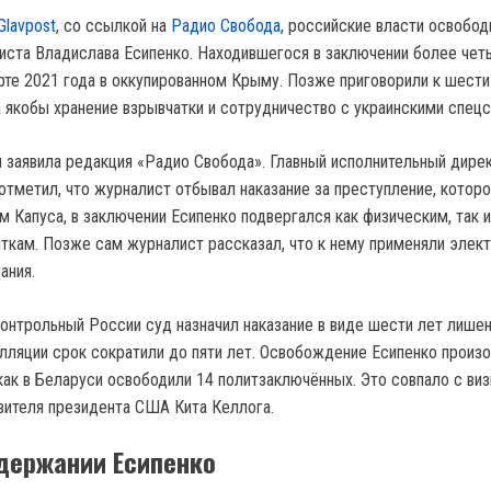
Glavpost
, со ссылкой на
Радио Свобода
, российские власти освобод
иста Владислава Есипенко. Находившегося в заключении более чет
рте 2021 года в оккупированном Крыму. Позже приговорили к шести
 якобы хранение взрывчатки и сотрудничество с украинскими спец
 заявила редакция «Радио Свобода». Главный исполнительный дире
отметил, что журналист отбывал наказание за преступление, которо
 Капуса, в заключении Есипенко подвергался как физическим, так и
ткам. Позже сам журналист рассказал, что к нему применяли элек
ания.
онтрольный России суд назначил наказание в виде шести лет лише
лляции срок сократили до пяти лет. Освобождение Есипенко произ
как в Беларуси освободили 14 политзаключённых. Это совпало с виз
ителя президента США Кита Келлога.
держании Есипенко