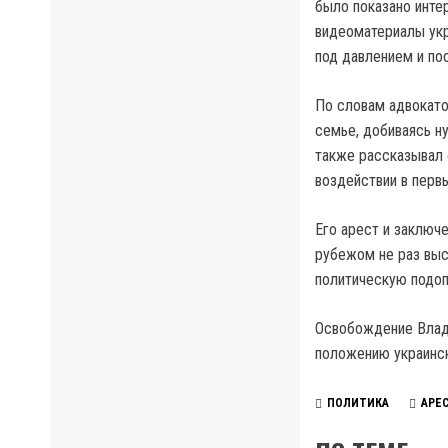
было показано интер
видеоматериалы укр
под давлением и по
По словам адвокато
семье, добиваясь н
также рассказывал 
воздействии в перв
Его арест и заключ
рубежом не раз выс
политическую подоп
Освобождение Влади
положению украинск
ПОЛИТИКА
АРЕ