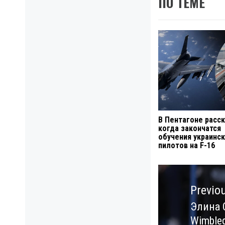
ПО ТЕМЕ
В Пентагоне расск
когда закончатся
обучения украинск
пилотов на F-16
Навигация
по
Previo
записям
Элина 
Previo
Wimble