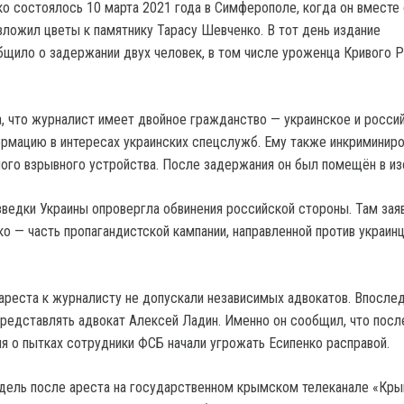
о состоялось 10 марта 2021 года в Симферополе, когда он вместе 
ложил цветы к памятнику Тарасу Шевченко. В тот день издание
щило о задержании двух человек, в том числе уроженца Кривого Р
, что журналист имеет двойное гражданство — украинское и росси
рмацию в интересах украинских спецслужб. Ему также инкриминир
ого взрывного устройства. После задержания он был помещён в из
ведки Украины опровергла обвинения российской стороны. Там заяв
о — часть пропагандистской кампании, направленной против украинц
ареста к журналисту не допускали независимых адвокатов. Впосле
представлять адвокат Алексей Ладин. Именно он сообщил, что посл
ия о пытках сотрудники ФСБ начали угрожать Есипенко расправой.
дель после ареста на государственном крымском телеканале «Кры