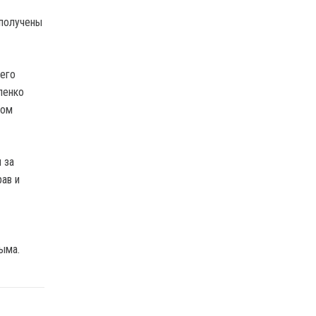
 получены
 его
пенко
ком
 за
ав и
ыма.