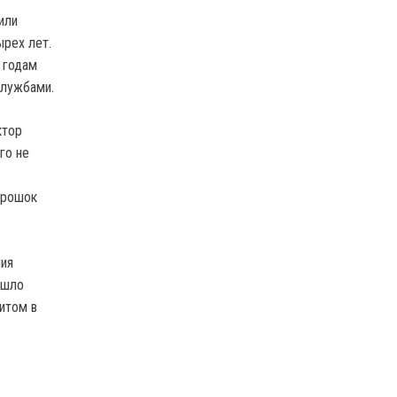
или
ырех лет.
 годам
службами.
ктор
го не
трошок
ния
ошло
итом в