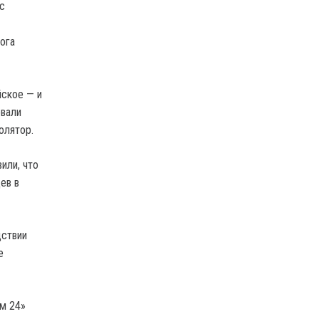
с
ога
йское — и
овали
олятор.
или, что
ев в
дствии
е
м 24»