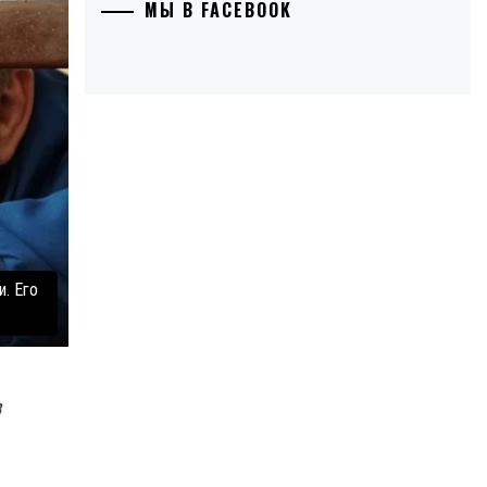
МЫ В FACEBOOK
. Его
в