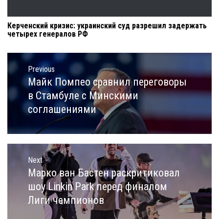
Керченский кризис: украинский суд разрешил задержать
четырех генералов РФ
Навигация
по
Previous
записям
Майк Помпео сравнил переговоры
Previous
post:
в Стамбуле с Минскими
соглашениями
Next
Марко ван Бастен раскритиковал
Next
post:
шоу Linkin Park перед финалом
Лиги чемпионов