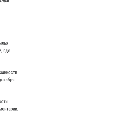
ылья
, где
язанности
декабря
ости
ментарии.