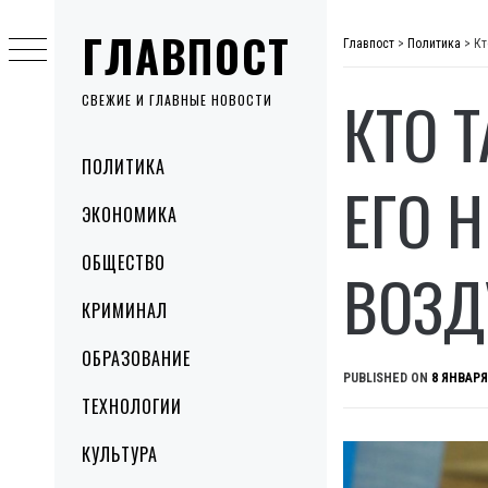
Skip
ГЛАВПОСТ
to
Главпост
>
Политика
>
Кт
content
КТО 
СВЕЖИЕ И ГЛАВНЫЕ НОВОСТИ
Primary
ПОЛИТИКА
Menu
ЕГО 
ЭКОНОМИКА
ОБЩЕСТВО
ВОЗД
КРИМИНАЛ
ОБРАЗОВАНИЕ
PUBLISHED ON
8 ЯНВАРЯ
ТЕХНОЛОГИИ
КУЛЬТУРА