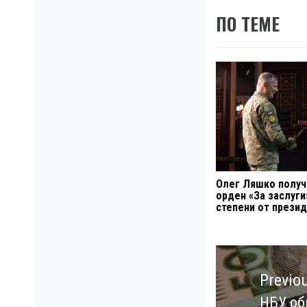
ПО ТЕМЕ
Олег Ляшко получ
орден «За заслуги» 
степени от прези
Навигация
по
Previo
записям
НБУ об
Previo