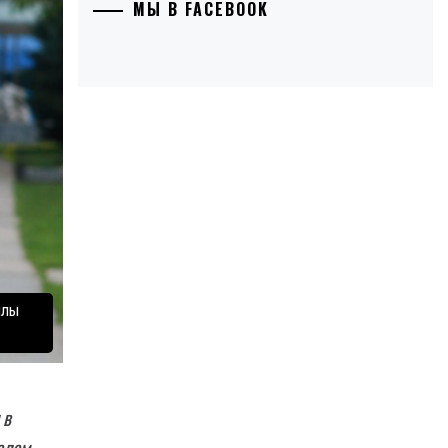
МЫ В FACEBOOK
илы
 в
елем