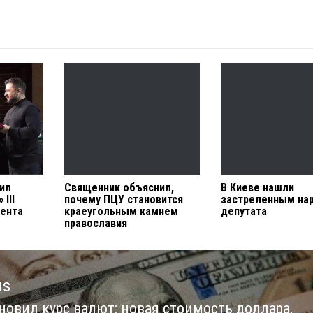
ил
Священник объяснил,
В Киеве нашли
III
почему ПЦУ становится
застреленным на
дента
краеугольным камнем
депутата
православия
us
новил курс валют: новая стоимость доллара,
us