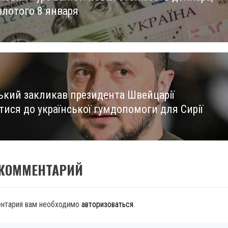
злотого 8 января
ький закликав президента Швейцарії
тися до української гумдопомоги для Сирії
 КОММЕНТАРИЙ
ентария вам необходимо
авторизоваться
.