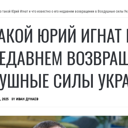
о такой Юрий Игнат и что известно о его недавнем возвращении в Воздушные силы У
ТАКОЙ ЮРИЙ ИГНАТ 
НЕДАВНЕМ ВОЗВРА
УШНЫЕ СИЛЫ УКР
, 2025
BY
ИВАН ДУНАЕВ