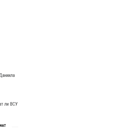
 Даниила
ат ли ВСУ
НАТ