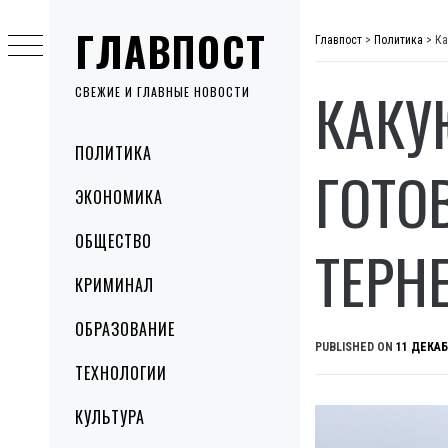
Skip
ГЛАВПОСТ
to
Главпост
>
Политика
>
Ка
content
КАКУ
СВЕЖИЕ И ГЛАВНЫЕ НОВОСТИ
Primary
ПОЛИТИКА
Menu
ГОТО
ЭКОНОМИКА
ОБЩЕСТВО
ТЕРН
КРИМИНАЛ
ОБРАЗОВАНИЕ
PUBLISHED ON
11 ДЕКАБ
ТЕХНОЛОГИИ
КУЛЬТУРА