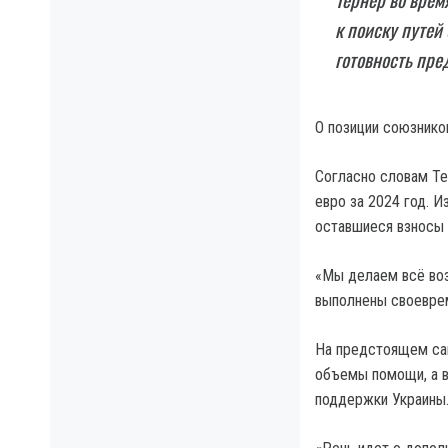
к поиску путей
готовность пре
О позиции союзник
Согласно словам Т
евро за 2024 год. И
оставшиеся взносы 
«Мы делаем всё во
выполнены своеврем
На предстоящем сам
объемы помощи, а в
поддержки Украины.