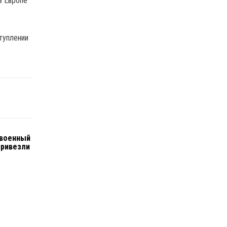
в Европе
туплении
 военный
привезли