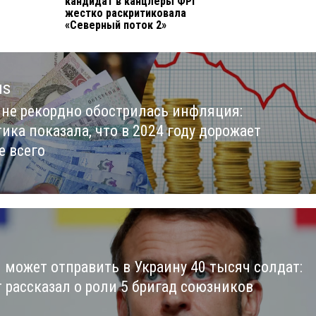
кандидат в канцлеры ФРГ
жестко раскритиковала
«Северный поток 2»
us
ине рекордно обострилась инфляция:
us
ика показала, что в 2024 году дорожает
е всего
 может отправить в Украину 40 тысяч солдат:
т рассказал о роли 5 бригад союзников