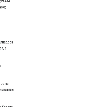
свою
ллиардов
а, а
и
трены
нициативы