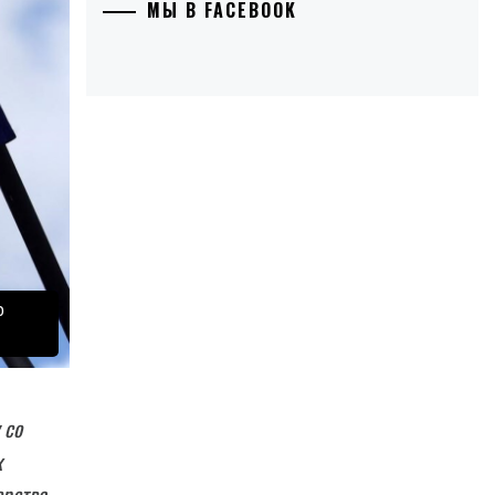
МЫ В FACEBOOK
о
 со
к
ерства