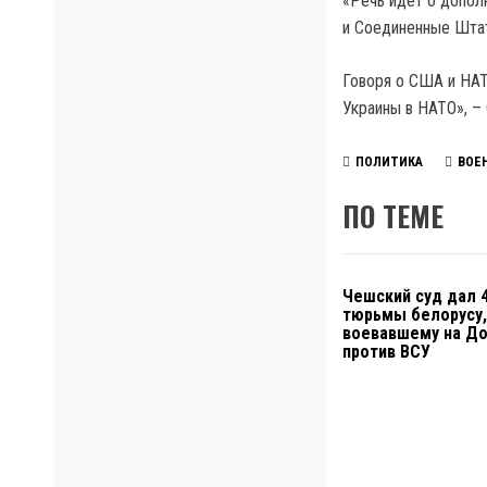
«Речь идет о допол
и Соединенные Шта
Говоря о США и НАТ
Украины в НАТО», –
ПОЛИТИКА
ВОЕ
ПО ТЕМЕ
Чешский суд дал 4
тюрьмы белорусу,
воевавшему на Д
против ВСУ