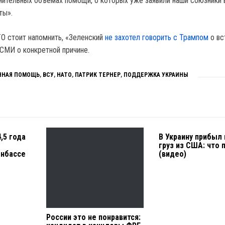
нительных объемах помощи, о которых уже заявили наши союзники 
ты».
О стоит напомнить, «Зеленский
не захотел говорить с Трампом
о вс
 СМИ о конкретной причине.
ННАЯ ПОМОЩЬ
,
ВСУ
,
НАТО
,
ПАТРИК ТЕРНЕР
,
ПОДДЕРЖКА УКРАИНЫ
,5 года
В Украину прибыл
груз из США: что 
онбассе
(видео)
России это не понравится: