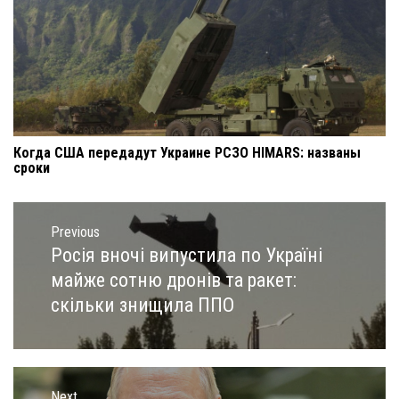
Когда США передадут Украине РСЗО HIMARS: названы
сроки
Навигация
по
Previous
записям
Росія вночі випустила по Україні
Previous
post:
майже сотню дронів та ракет:
скільки знищила ППО
Next