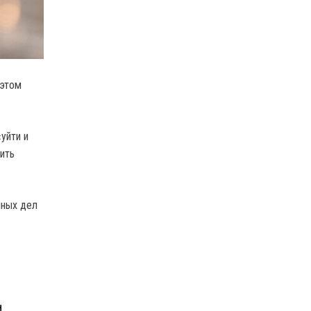
 этом
уйти и
тить
нных дел
Н