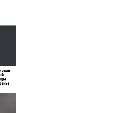
ковал
ой
нцы
ранье