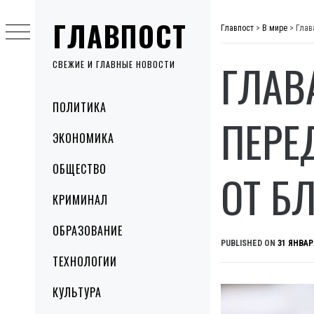
Skip
ГЛАВПОСТ
to
Главпост
>
В мире
>
Глав
content
ГЛАВ
СВЕЖИЕ И ГЛАВНЫЕ НОВОСТИ
Primary
ПОЛИТИКА
Menu
ПЕРЕ
ЭКОНОМИКА
ОБЩЕСТВО
ОТ Б
КРИМИНАЛ
ОБРАЗОВАНИЕ
PUBLISHED ON
31 ЯНВАР
ТЕХНОЛОГИИ
КУЛЬТУРА