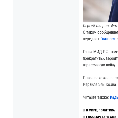
Сергей Лавров. Фот
С таким сообщением
передает
Главпост
с
Глава МИД РФ отмет
прекратить», вероят
агрессивную войну.
Ранее похожее посл
Израиля Эли Коэна.
Читайте также:
Кады
В МИРЕ
,
ПОЛИТИКА
ГОССЕКРЕТАРЬ США
,