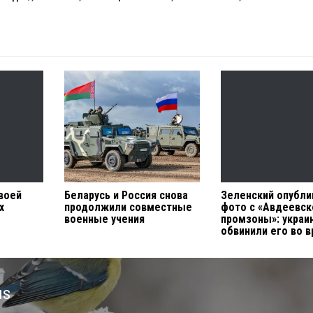
воей
Беларусь и Россия снова
Зеленский опубли
х
продолжили совместные
фото с «Авдеевск
военные учения
промзоны»: украи
обвинили его во в
us