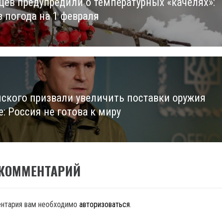
цев предупредили о температурных «качелях»:
us
з погода на 1 февраля
нского призвали увеличить поставки оружия
: Россия не готова к миру
 КОММЕНТАРИЙ
ентария вам необходимо
авторизоваться
.