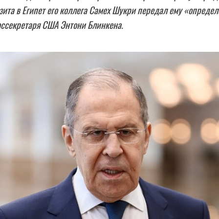
изита в Египет его коллега Самех Шукри передал ему «опреде
оссекретаря США Энтони Блинкена.