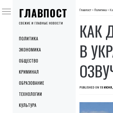
Skip
ГЛАВПОСТ
to
Главпост
>
Политика
>
Ка
content
КАК 
СВЕЖИЕ И ГЛАВНЫЕ НОВОСТИ
Primary
ПОЛИТИКА
Menu
В УК
ЭКОНОМИКА
ОБЩЕСТВО
ОЗВУ
КРИМИНАЛ
ОБРАЗОВАНИЕ
PUBLISHED ON
15 ИЮНЯ,
ТЕХНОЛОГИИ
КУЛЬТУРА