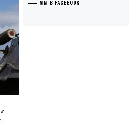
МЫ В FACEBOOK
 к
.