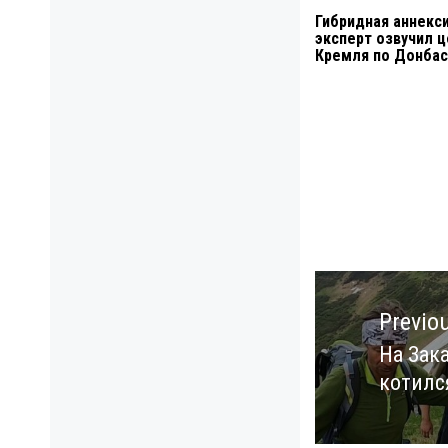
Гибридная аннекси
эксперт озвучил 
Кремля по Донбас
Навигация
по
Previo
записям
На Зак
Previo
котилс
post: