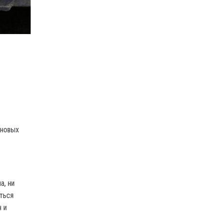
 новых
а, ни
ться
 и