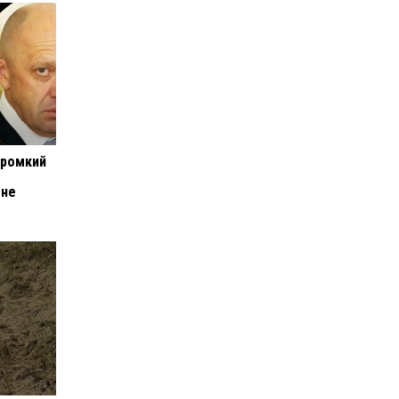
громкий
 не