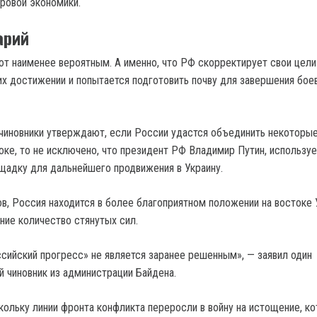
ровой экономики.
арий
ют наименее вероятным. А именно, что РФ скорректирует свои цели
их достижении и попытается подготовить почву для завершения бое
чиновники утверждают, если России удастся объединить некоторые
оке, то не исключено, что президент РФ Владимир Путин, используе
щадку для дальнейшего продвижения в Украину.
в, Россия находится в более благоприятном положении на востоке 
ние количество стянутых сил.
ссийский прогресс» не является заранее решенным», — заявил один
 чиновник из администрации Байдена.
кольку линии фронта конфликта переросли в войну на истощение, ко