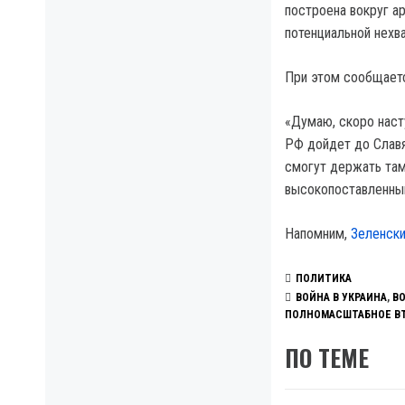
построена вокруг ар
потенциальной нехв
При этом сообщаетс
«Думаю, скоро насту
РФ дойдет до Славя
смогут держать там
высокопоставленны
Напомним,
Зеленски
ПОЛИТИКА
ВОЙНА В УКРАИНА
,
В
ПОЛНОМАСШТАБНОЕ В
ПО ТЕМЕ