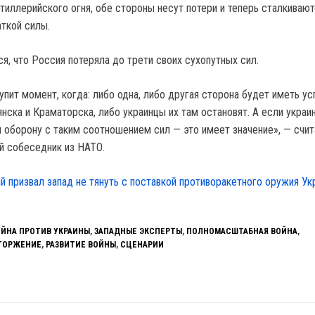
тиллерийского огня, обе стороны несут потери и теперь сталкивают
аткой силы.
я, что Россия потеряла до трети своих сухопутных сил.
пит момент, когда: либо одна, либо другая сторона будет иметь ус
нска и Краматорска, либо украинцы их там остановят. А если украи
 оборону с таким соотношением сил — это имеет значение», — счит
й собеседник из НАТО.
й призвал запад не тянуть с поставкой противоракетного оружия Ук
ОЙНА ПРОТИВ УКРАИНЫ
,
ЗАПАДНЫЕ ЭКСПЕРТЫ
,
ПОЛНОМАСШТАБНАЯ ВОЙНА
,
ТОРЖЕНИЕ
,
РАЗВИТИЕ ВОЙНЫ
,
СЦЕНАРИИ