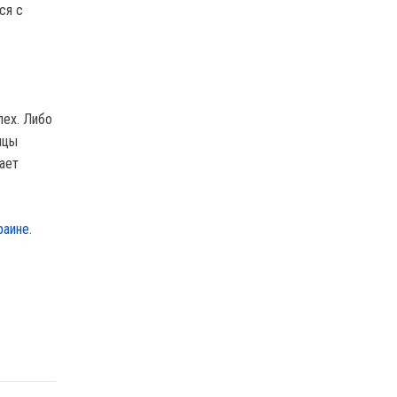
ся с
пех. Либо
нцы
ает
раине.