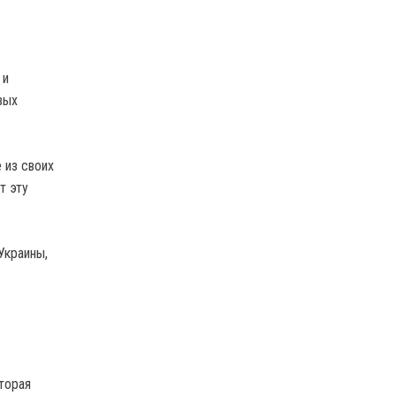
 и
вых
 из своих
т эту
Украины,
торая