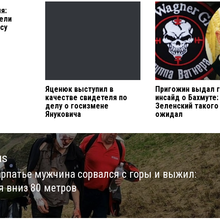
я:
цели
су
Яценюк выступил в
Пригожин выдал 
качестве свидетеля по
инсайд о Бахмуте:
делу о госизмене
Зеленский такого
Януковича
ожидал
us
арпатье мужчина сорвался с горы и выжил:
us
я вниз 80 метров