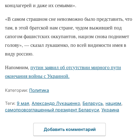
концлагерей и даже их семьями».
«В самом страшном сне невозможно было представить, что
там, в этой братской нам стране, чудом выжившей под
сапогом фашистских оккупантов, нацизм снова поднимет
голову», — сказал лукашенко, по всей видимости имея в
виду россию.
Напомним,
путин заявил об отсутствии мирного пути
окончания войны с Украиной.
Категории:
Политика
Теги:
9 мая
,
Александр Лукашенко
,
Беларусь
,
нацизм
,
самопровозглашенный президент Беларуси
,
Украина
Добавить комментарий