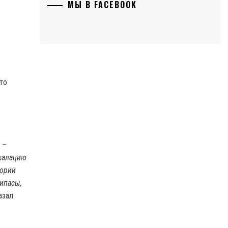
МЫ В FACEBOOK
то
 –
скалацию
тории
ипасы,
казал