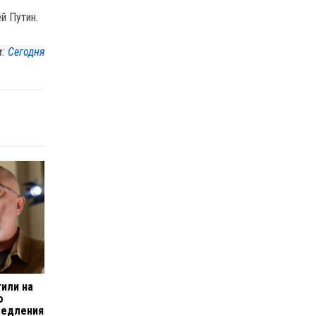
й Путин.
м:
Сегодня
тили на
о
медления