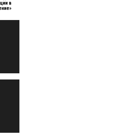
ции в
ение»