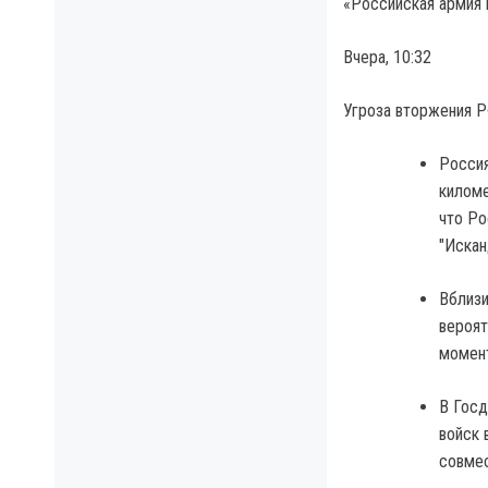
«Российская армия 
Вчера, 10:32
Угроза вторжения 
Россия
киломе
что Ро
"Искан
Вблизи
вероят
момен
В Госд
войск 
совмес