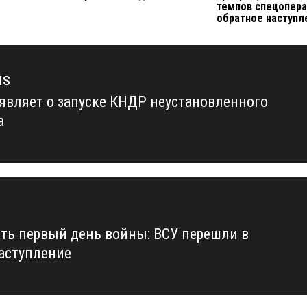
темпов спецопера
обратное наступл
us
аявляет о запуске КНДР неустановленного
us
а
ть первый день войны: ВСУ перешли в
аступление