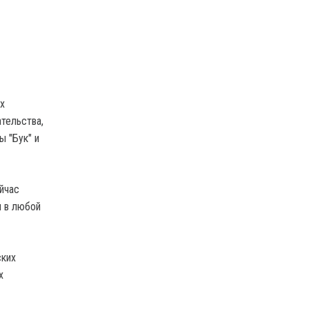
х
ательства,
ы "Бук" и
йчас
я в любой
ских
х