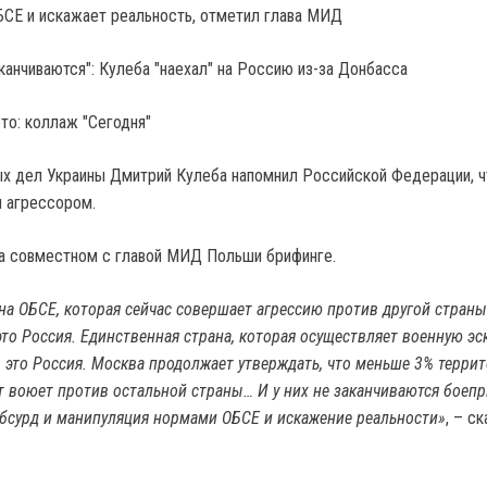
СЕ и искажает реальность, отметил глава МИД
то: коллаж "Сегодня"
х дел Украины Дмитрий Кулеба напомнил Российской Федерации, ч
я агрессором.
на совместном с главой МИД Польши брифинге.
на ОБСЕ, которая сейчас совершает агрессию против другой страны
это Россия. Единственная страна, которая осуществляет военную э
 – это Россия. Москва продолжает утверждать, что меньше 3% терри
т воюет против остальной страны… И у них не заканчиваются боепр
 абсурд и манипуляция нормами ОБСЕ и искажение реальности»
, – с