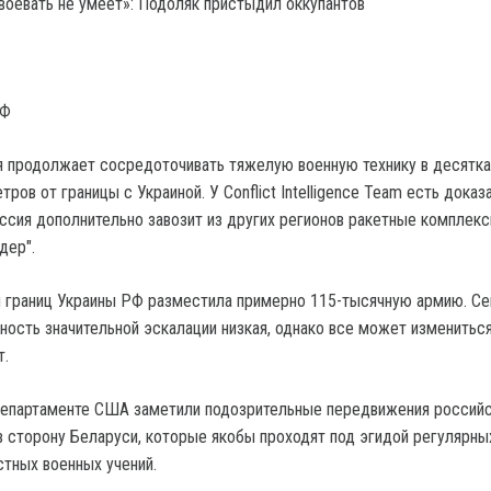
воевать не умеет»: Подоляк пристыдил оккупантов
РФ
 продолжает сосредоточивать тяжелую военную технику в десятка
тров от границы с Украиной. У Conflict Intelligence Team есть доказ
ссия дополнительно завозит из других регионов ракетные комплекс
дер".
 границ Украины РФ разместила примерно 115-тысячную армию. Се
ность значительной эскалации низкая, однако все может изменитьс
т.
епартаменте США заметили подозрительные передвижения россий
в сторону Беларуси, которые якобы проходят под эгидой регулярны
тных военных учений.