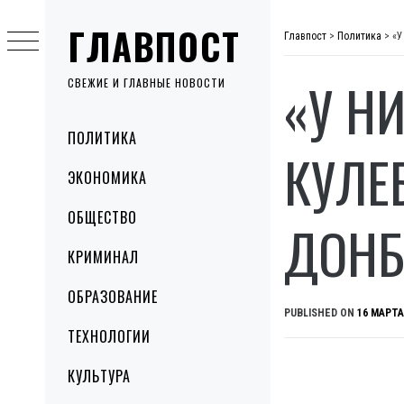
Skip
ГЛАВПОСТ
to
Главпост
>
Политика
>
«У
content
«У Н
СВЕЖИЕ И ГЛАВНЫЕ НОВОСТИ
Primary
ПОЛИТИКА
Menu
КУЛЕ
ЭКОНОМИКА
ОБЩЕСТВО
ДОНБ
КРИМИНАЛ
ОБРАЗОВАНИЕ
PUBLISHED ON
16 МАРТА
ТЕХНОЛОГИИ
КУЛЬТУРА