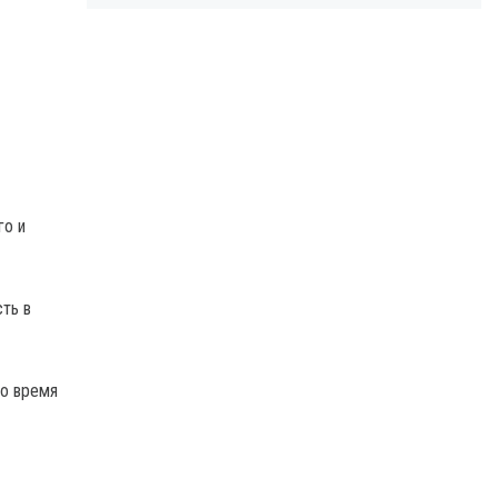
го и
ть в
во время