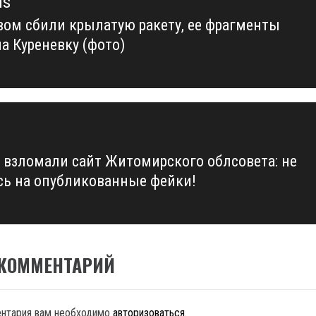
us
вом сбили крылатую ракету, ее фрагменты
us
а Куреневку (фото)
 взломали сайт Житомирского облсовета: не
сь на опубликованные фейки!
 КОММЕНТАРИЙ
ентария вам необходимо
авторизоваться
.