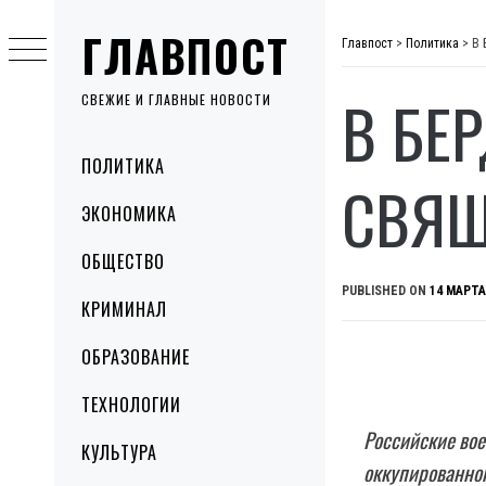
Skip
ГЛАВПОСТ
to
Главпост
>
Политика
>
В 
content
В БЕ
СВЕЖИЕ И ГЛАВНЫЕ НОВОСТИ
Primary
ПОЛИТИКА
Menu
СВЯЩ
ЭКОНОМИКА
ОБЩЕСТВО
PUBLISHED ON
14 МАРТА
КРИМИНАЛ
ОБРАЗОВАНИЕ
ТЕХНОЛОГИИ
Российские вое
КУЛЬТУРА
оккупированног