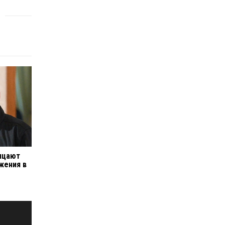
ицают
жения в