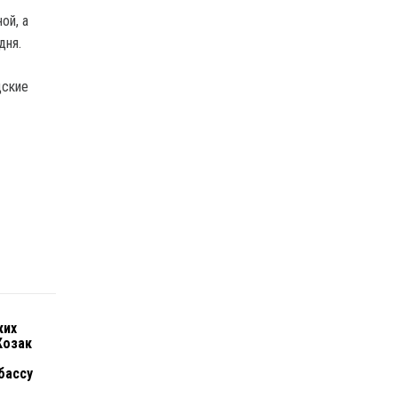
ой, а
дня.
дские
ких
Козак
бассу