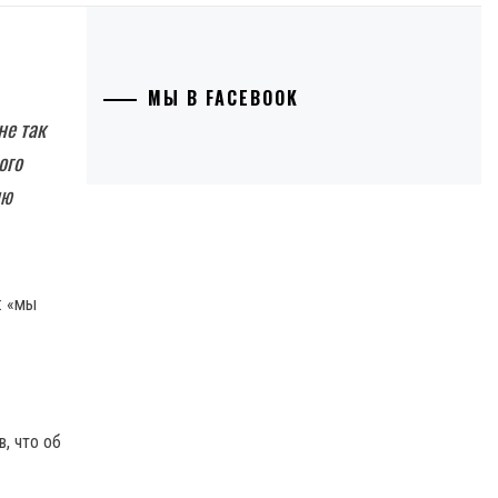
МЫ В FACEBOOK
не так
ого
ию
, что об