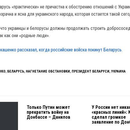
арусь «практически» не причастна к обострению отношений с Украин
зрачна и ясна для украинского народа, которая остается такой сего
 что украинцы и белорусы должны продолжать строить добрососе
ак как они «родные люди».
кашенко рассказал, когда российские войска покинут Беларусь.
НКО
,
БЕЛАРУСЬ
,
НАГНЕТАНИЕ ОБСТАНОВКИ
,
ПРЕЗИДЕНТ БЕЛАРУСИ
,
УКРАИНА
Только Путин может
У России нет ника
прекратить войну на
«красных линий»: 
Донбассе – Данилов
сделал громкое
заявление по Дон