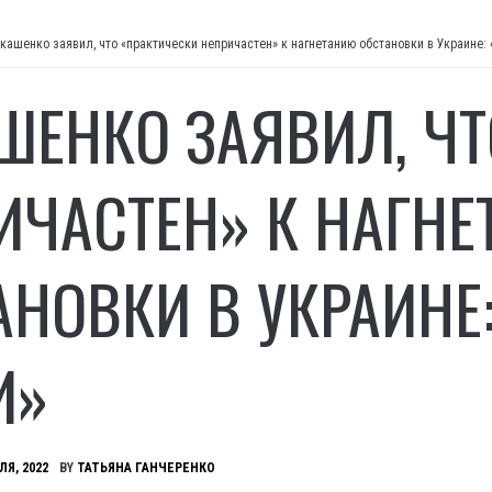
кашенко заявил, что «практически непричастен» к нагнетанию обстановки в Украине
ШЕНКО ЗАЯВИЛ, ЧТ
ИЧАСТЕН» К НАГН
АНОВКИ В УКРАИНЕ
И»
ЛЯ, 2022
BY
ТАТЬЯНА ГАНЧЕРЕНКО