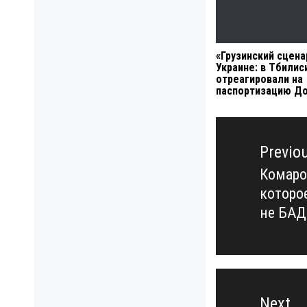
«Грузинский сцена
Украине: в Тбилис
отреагировали на
паспортизацию Д
Навигация
по
Previo
записям
Комаро
Previo
которо
post:
не БАД
Next