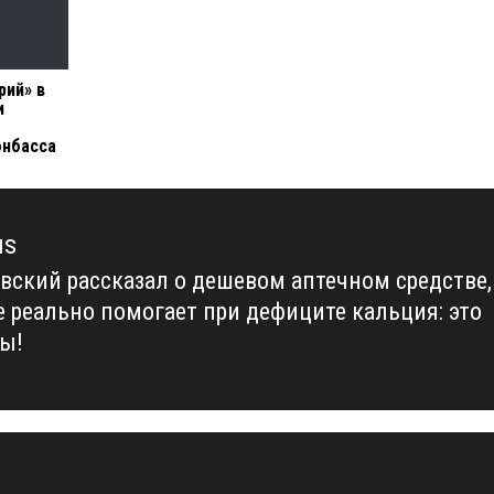
рий» в
и
онбасса
us
вский рассказал о дешевом аптечном средстве,
us
е реально помогает при дефиците кальция: это
ы!