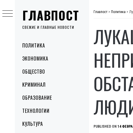
Skip
ГЛАВПОСТ
to
Главпост
>
Политика
>
Лу
content
ЛУКА
СВЕЖИЕ И ГЛАВНЫЕ НОВОСТИ
Primary
ПОЛИТИКА
Menu
НЕПР
ЭКОНОМИКА
ОБЩЕСТВО
ОБСТ
КРИМИНАЛ
ЛЮД
ОБРАЗОВАНИЕ
ТЕХНОЛОГИИ
КУЛЬТУРА
PUBLISHED ON
14 ФЕВРА