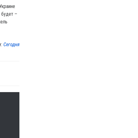
Украине
е будет –
кель
м:
Сегодня