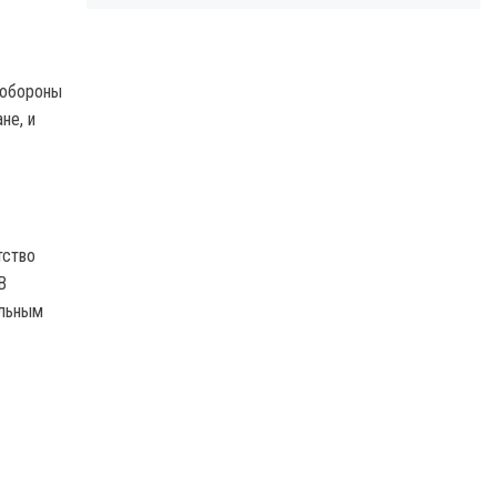
 обороны
не, и
тство
В
альным