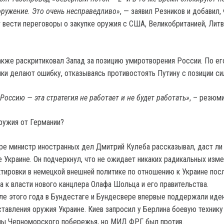
ружение. Это очень несправедливо»
, — заявил Резников и добавил,
т вести переговоры о закупке оружия с США, Великобританией, Литв
кже раскритиковал Запад за позицию умиротворения России. По ег
ки делают ошибку, отказываясь противостоять Путину с позиции си
Россию — эта стратегия не работает и не будет работать»
, – резюми
ружия от Германии?
ре министр иностранных дел Дмитрий Кулеба рассказывал, даст ли
 Украине. Он подчеркнул, что не ожидает никаких радикальных изме
тировки в немецкой внешней политике по отношению к Украине пос
а к власти нового канцлера Олафа Шольца и его правительства.
ле этого года в Бундестаге и Бундесвере впервые поддержали иде
тавления оружия Украине. Киев запросил у Берлина боевую технику
ны Черноморского побережья, но МИД ФРГ был против.