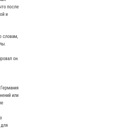
 что после
ой и
о словам,
лы.
ровал он.
 Германия
нений или
ле
ю
 для