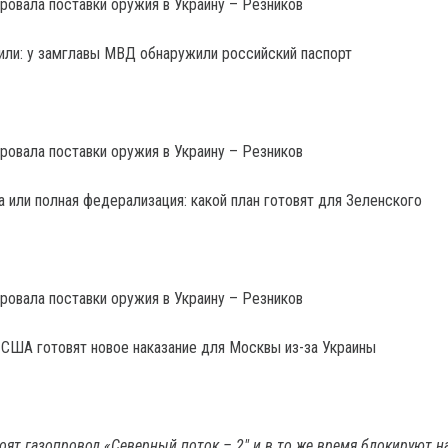
или: у замглавы МВД обнаружили российский паспорт
 или полная федерализация: какой план готовят для Зеленского
В США готовят новое наказание для Москвы из-за Украины
роят газопровод «Северный поток – 2″ и в то же время блокируют н