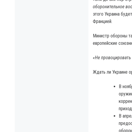
оборонительное воо
этого Украина буде
Францией.
Министр обороны та
европейские союзни
«Не провоцировать 
Ждать ли Украине о
В нояб
оружие
коррек
приход
В апре
предос
оборо