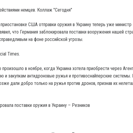
ействиями немцев. Коллаж "Сегодня"
приостановке США отправки оружия в Украину теперь уже министр
аявил, что Германия заблокировала поставки вооружения нашей стра
есправедливым на фоне российской угрозы.
cial Times.
о произошло в ноябре, когда Украина хотела приобрести через Аген
ю и закупкам антидроновые ружья и противоснайперские системы. 
озже дали добро только на ружья против дронов, признав их нелет