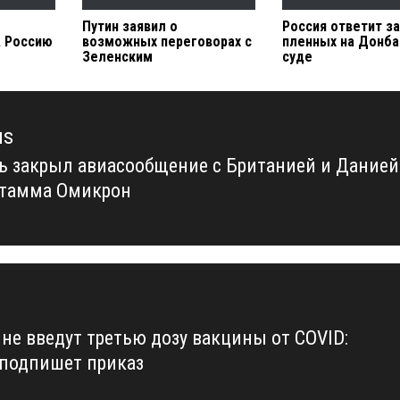
Путин заявил о
Россия ответит за
, Россию
возможных переговорах с
пленных на Донба
Зеленским
суде
us
ь закрыл авиасообщение с Британией и Данией
us
штамма Омикрон
ине введут третью дозу вакцины от COVID:
подпишет приказ