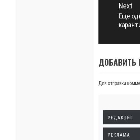
Next
Еще од
Next
карант
post:
ДОБАВИТЬ
Для отправки комм
РЕДАКЦИЯ
РЕКЛАМА