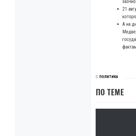
заочно
21 авг
которо
А на д
Медвед
госуда
фактам
ПОЛИТИКА
ПО ТЕМЕ