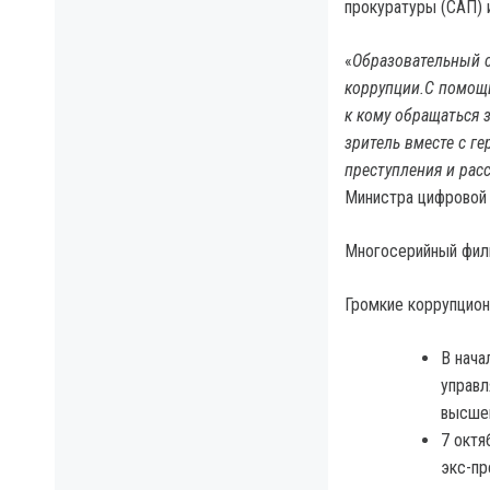
прокуратуры (САП) 
«
Образовательный с
коррупции.С помощь
к кому обращаться 
зритель вместе с ге
преступления и рас
Министра цифровой 
Многосерийный филь
Громкие коррупцио
В нача
управл
высшем
7 октя
экс-пр