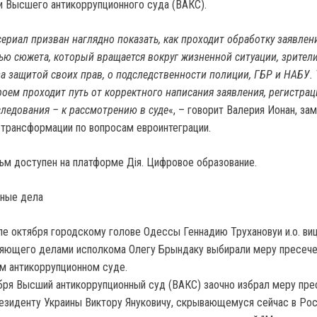
и Высшего антикоррупционного суда (ВАКС).
ериал призван наглядно показать, как проходит обработку заявлен
ю сюжета, который вращается вокруг жизненной ситуации, зрители
за защитой своих прав, о подследственности полиции, ГБР и НАБУ. 
роем проходит путь от корректного написания заявления, регистрац
следования – к рассмотрению в суде
«, – говорит Валерия Ионан, за
трансформации по вопросам евроинтеграции.
м доступен на платформе Дія. Цифровое образование.
нные дела
ле октября городскому голове Одессы Геннадию Трухановуи и.о. ви
яющего делами исполкома Олегу Брындаку выбирали меру пресече
 антикоррупционном суде.
бря Высший антикоррупционный суд (ВАКС) заочно избрал меру пре
езиденту Украины Виктору Януковичу, скрывающемуся сейчас в Рос