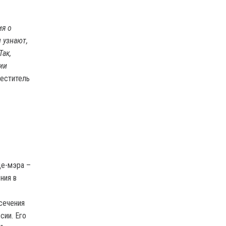
ия о
 узнают,
Так,
ии
меститель
це-мэра –
ния в
сечения
сии. Его