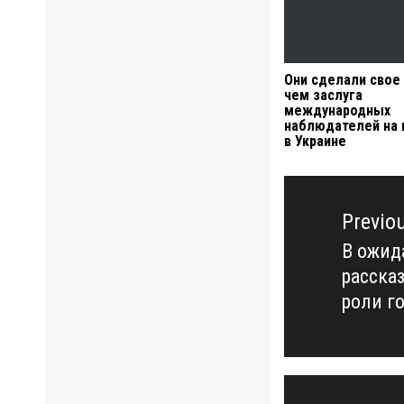
Они сделали свое 
чем заслуга
международных
наблюдателей на 
в Украине
Навигация
по
Previo
записям
В ожид
Previo
расска
post:
роли г