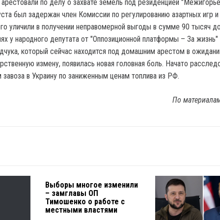
 арестовали по делу о захвате земель под резиденцией "Межигорье
уста был задержан член Комиссии по регулированию азартных игр и
го уличили в получении неправомерной выгоды в сумме 90 тысяч д
нях у народного депутата от "Оппозиционной платформы – За жизнь"
чука, который сейчас находится под домашним арестом в ожидани
рственную измену, появилась новая головная боль. Начато расслед
 завоза в Украину по заниженным ценам топлива из РФ.
По материала
Выборы многое изменили
– замглавы ОП
Тимошенко о работе с
местными властями