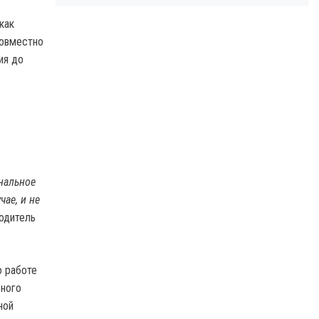
как
Совместно
ия до
нальное
чае, и не
водитель
о работе
ьного
ной