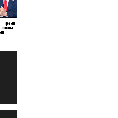
 – Трамп
ленским
ми