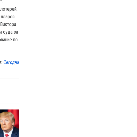
".
 лотерей,
олларов.
 Виктора
и суда за
ование по
м:
Сегодня