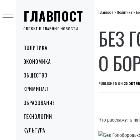
Skip
ГЛАВПОСТ
to
Главпост
>
Политика
>
Бе
content
БЕЗ 
СВЕЖИЕ И ГЛАВНЫЕ НОВОСТИ
Primary
ПОЛИТИКА
Menu
О БО
ЭКОНОМИКА
ОБЩЕСТВО
PUBLISHED ON
20 ОКТЯБ
КРИМИНАЛ
ОБРАЗОВАНИЕ
ТЕХНОЛОГИИ
Что расскажут в пя
КУЛЬТУРА