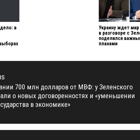
дело: в
Украину ждет мир
в разговоре с Зе
поделился важны
выборах
планами
us
ании 700 млн долларов от МВФ: у Зеленского
us
зали о новых договоренностях и «уменьшении
осударства в экономике»