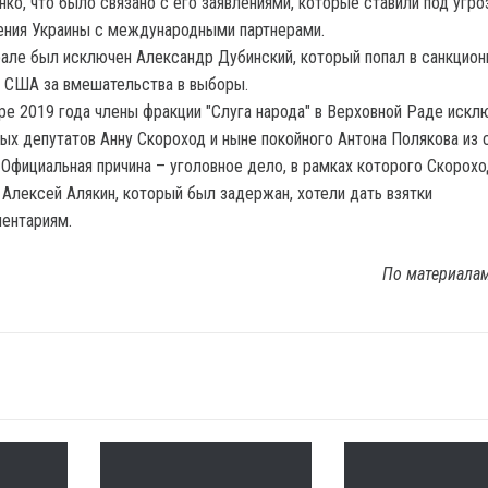
ко, что было связано с его заявлениями, которые ставили под угро
ния Украины с международными партнерами.
але был исключен Александр Дубинский, который попал в санкцио
 США за вмешательства в выборы.
ре 2019 года члены фракции "Слуга народа" в Верховной Раде искл
ых депутатов Анну Скороход и ныне покойного Антона Полякова из 
 Официальная причина – уголовное дело, в рамках которого Скорохо
 Алексей Алякин, который был задержан, хотели дать взятки
ентариям.
По материала