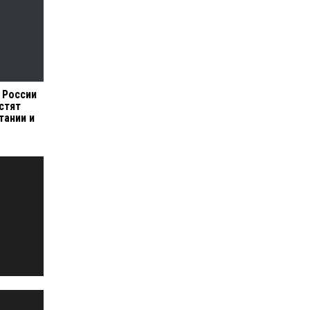
 России
стят
тании и