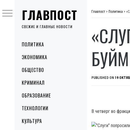
Skip
ГЛАВПОСТ
to
Главпост
>
Политика
>
«С
content
«СЛУ
СВЕЖИЕ И ГЛАВНЫЕ НОВОСТИ
Primary
ПОЛИТИКА
Menu
БУЙМ
ЭКОНОМИКА
ОБЩЕСТВО
PUBLISHED ON
19 ОКТЯБ
КРИМИНАЛ
ОБРАЗОВАНИЕ
ТЕХНОЛОГИИ
В четверг во фракц
КУЛЬТУРА