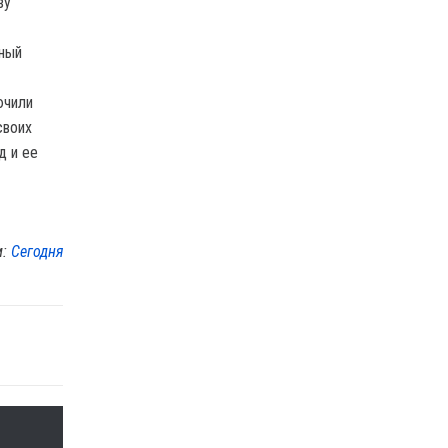
зу
нный
ючили
своих
д и ее
м:
Сегодня