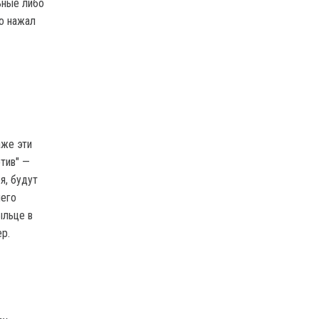
ьные либо
то нажал
аже эти
тив" —
я, будут
чего
ыльце в
ер.