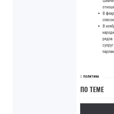
Шевчен
отноше
В февр
список
В нояб
народн
рядов.
супруг
парлам
ПОЛИТИКА
ПО ТЕМЕ