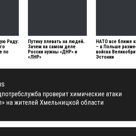
ую Раду:
Путину плевать на людей.
НАТО все ближе к
ого
Зачем на самом деле
– в Польше разме
е по
России нужны «ДНР» и
войска Великобри
«ЛНР»
Эстонии
us
дпотребслужба проверит химические атаки
us
л» на жителей Хмельницкой области