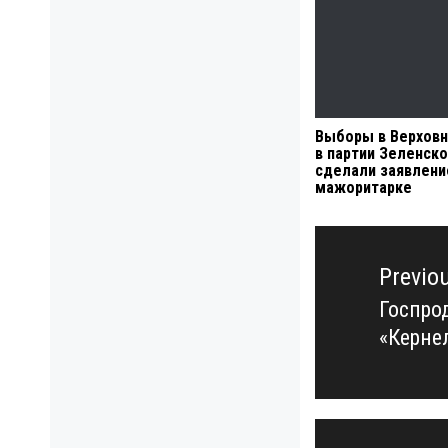
Выборы в Верховн
в партии Зеленск
сделали заявлени
мажоритарке
Навигация
по
Previo
записям
Госпро
Previo
«Керне
post: