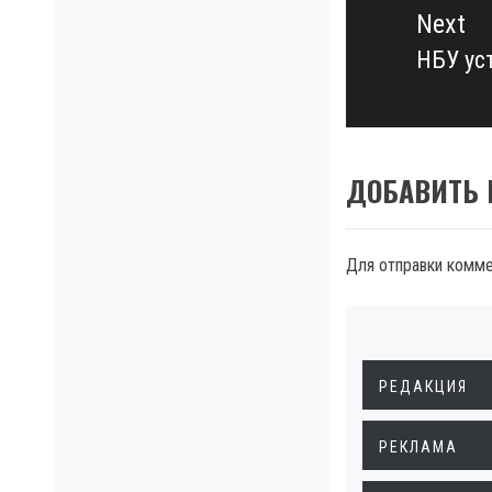
Next
НБУ ус
Next
post:
ДОБАВИТЬ
Для отправки комм
РЕДАКЦИЯ
РЕКЛАМА