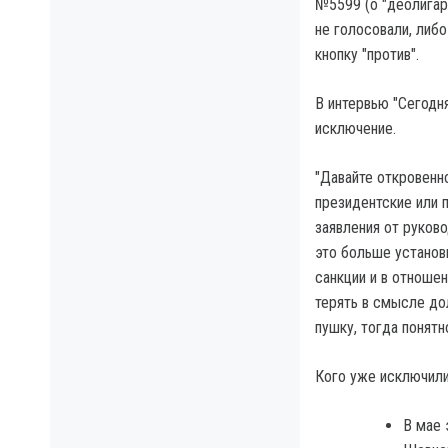
№5599 (о "деолигар
не голосовали, либо
кнопку "против".
В интервью "Сегодня
исключение.
"Давайте откровенно
президентские или п
заявления от руков
это больше установк
санкции и в отношен
терять в смысле дол
пушку, тогда понятн
Кого уже исключил
В мае 