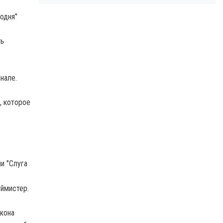
одня"
ть
нале.
, которое
и "Слуга
ймистер.
акона