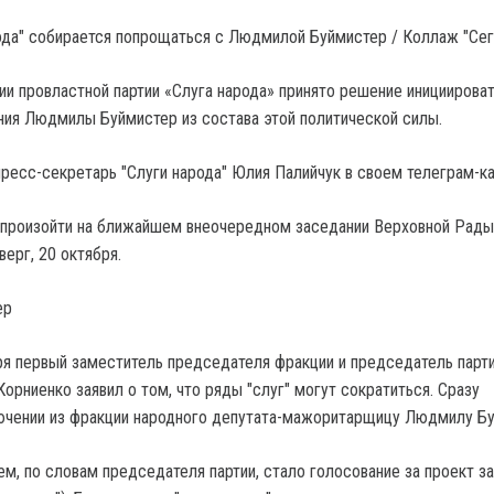
ода" собирается попрощаться с Людмилой Буймистер / Коллаж "Сег
ии провластной партии «Слуга народа» принято решение инициирова
ия Людмилы Буймистер из состава этой политической силы.
ресс-секретарь "Слуги народа" Юлия Палийчук в своем телеграм-ка
произойти на ближайшем внеочередном заседании Верховной Рады
верг, 20 октября.
ер
ря первый заместитель председателя фракции и председатель парти
орниенко заявил о том, что ряды "слуг" могут сократиться. Сразу
ючении из фракции народного депутата-мажоритарщицу Людмилу Бу
м, по словам председателя партии, стало голосование за проект з