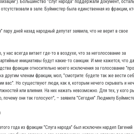
хизации"). Большинство "слуг народа" поддержали документ, остал
 отсутствовали в зале. Буймистер была единственная из фракции, к
" пару дней назад народный депутат заявила, что не верит в свое
, у нас всегда витает где-то в воздухе, что за неголосование за
артийные инициативы будут какие-то санкции. И мне кажется, что д
одства фракции относительно моего исключения за голосование "про
а другим членам фракции, мол, "смотрите: будете так же вести себ
ии вас". Но существуют люди, как я, которым нечего скрывать и не
жностей или влияния. На них нажать невозможно. Для тех, у кого р
о, почему они так голосуют", – заявила "Сегодня" Людмилу Буймист
и
этого года из фракции "Слуга народа" был исключен нардеп Евгений