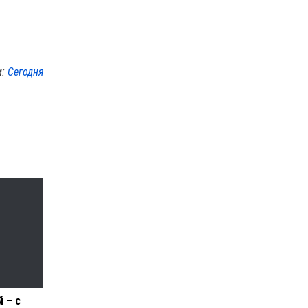
м:
Сегодня
 – с