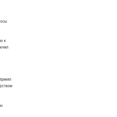
росы
ию к
лючил
 принял
ерством
ны