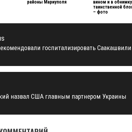
районы Мариуполя
вином и в обнимку
таинственной бло
– фото
us
рекомендовали госпитализировать Саакашвили
us
кий назвал США главным партнером Украины
 КОММЕНТАРИЙ