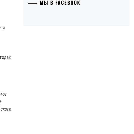
МЫ В FACEBOOK
а и
 годах
этот
а
йского