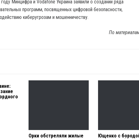
 году Минцифра и Vodаfone Украина заявили о создании ряда
вательных программ, посвященных цифровой безопасности,
одействию киберугрозам и мошенничеству.
По материала
аине:
азание
кордного
Орки обстреляли жилые
Ющенко с бородой