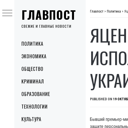
Skip
ГЛАВПОСТ
to
Главпост
>
Политика
>
Яц
content
ЯЦЕН
СВЕЖИЕ И ГЛАВНЫЕ НОВОСТИ
Primary
ПОЛИТИКА
Menu
ИСПО
ЭКОНОМИКА
ОБЩЕСТВО
УКРА
КРИМИНАЛ
ОБРАЗОВАНИЕ
PUBLISHED ON
19 ОКТЯБ
ТЕХНОЛОГИИ
КУЛЬТУРА
Бывший премьер-мин
защите персональн