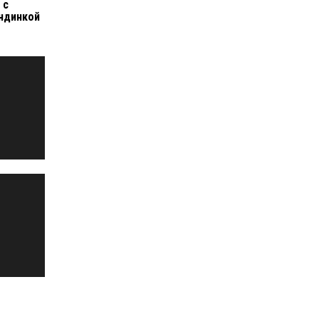
 с
ндинкой