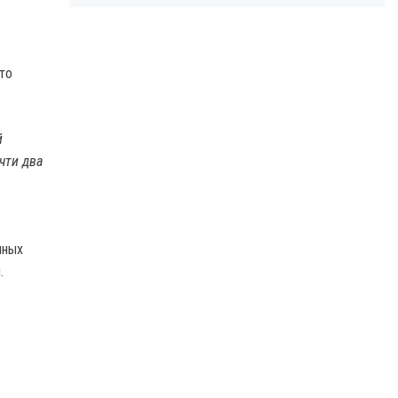
то
й
чти два
чных
.