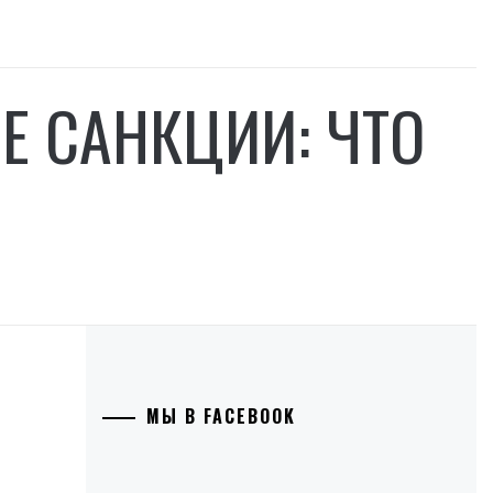
Е САНКЦИИ: ЧТО
МЫ В FACEBOOK