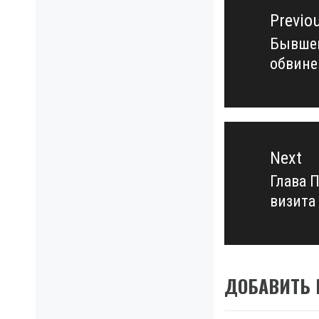
по
Previo
записям
Бывшем
Previo
обвине
post:
Next
Глава 
Next
визита
post:
ДОБАВИТЬ