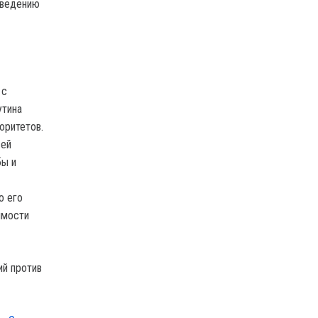
оведению
 с
утина
оритетов.
сей
бы и
о его
имости
ий против