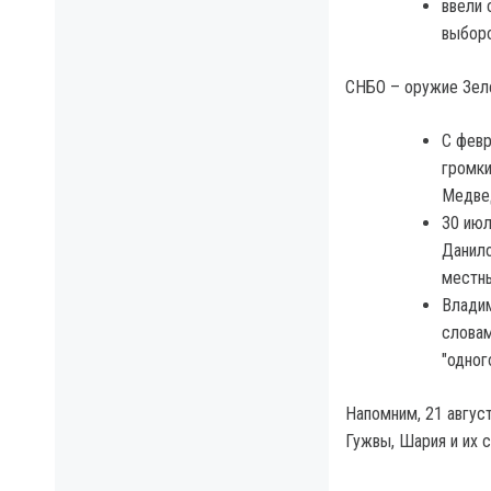
ввели 
выборо
СНБО – оружие Зел
С февр
громки
Медвед
30 июл
Данило
местны
Владим
словам
"одног
Напомним, 21 авгус
Гужвы, Шария и их 