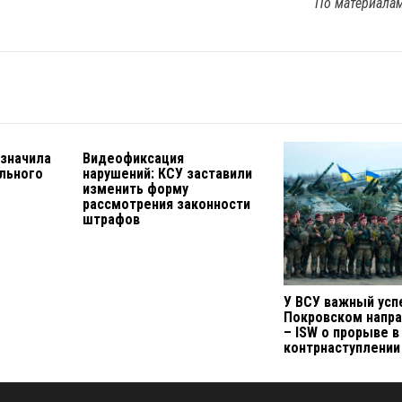
По материала
азначила
Видеофиксация
льного
нарушений: КСУ заставили
изменить форму
рассмотрения законности
штрафов
У ВСУ важный усп
Покровском напр
– ISW о прорыве в
контрнаступлении