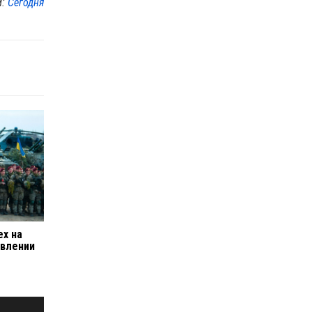
м:
Сегодня
ех на
авлении