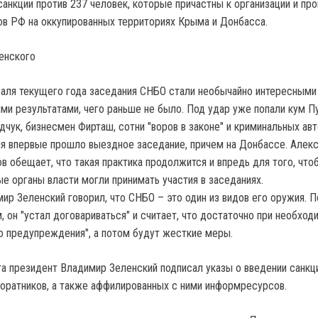
санкции против 237 человек, которые причастны к организации и пр
в РФ на оккупированных территориях Крыма и Донбасса.
енского
аля текущего года заседания СНБО стали необычайно интересными
ми результатами, чего раньше не было. Под удар уже попали кум П
чук, бизнесмен Фирташ, сотни "воров в законе" и криминальных авт
я впервые прошло выездное заседание, причем на Донбассе. Алек
в обещает, что такая практика продолжится и впредь для того, что
е органы власти могли принимать участия в заседаниях.
ир Зеленский говорил, что СНБО – это один из видов его оружия. П
, он "устал договариваться" и считает, что достаточно при необход
о предупреждения", а потом будут жесткие меры.
та президент Владимир Зеленский подписал указы о введении санкц
соратников, а также аффилированных с ними информресурсов.