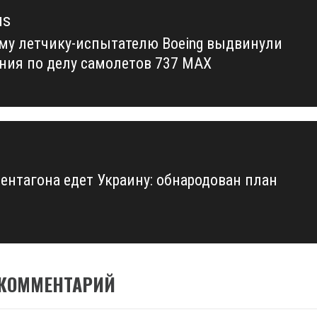
us
у летчику-испытателю Boeing выдвинули
us
ния по делу самолетов 737 MAX
Пентагона едет Украину: обнародован план
 КОММЕНТАРИЙ