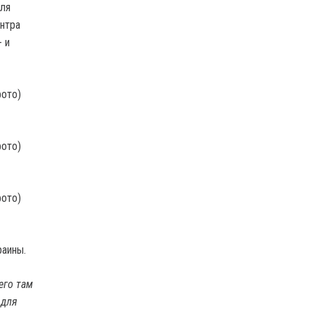
для
ентра
- и
раины.
его там
 для