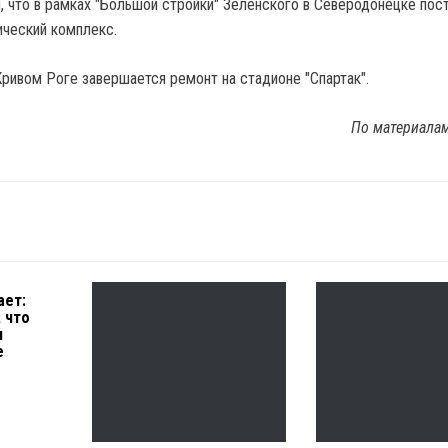
 что в рамках "Большой стройки" Зеленского в Северодонецке пос
ческий комплекс.
Кривом Роге завершается ремонт на стадионе "Спартак".
По материала
ает:
 что
я
е