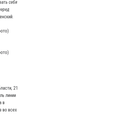
вать себя
перед
енский.
ласти, 21
ль линии
а в
в во всех