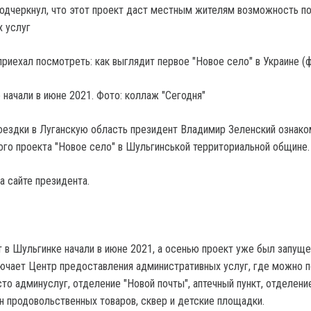
подчеркнул, что этот проект даст местным жителям возможность п
х услуг
 начали в июне 2021. Фото: коллаж "Сегодня"
оездки в Луганскую область президент Владимир Зеленский ознако
ого проекта "Новое село" в Шульгинськой территориальной общине.
а сайте президента.
 в Шульгинке начали в июне 2021, а осенью проект уже был запуще
ючает Центр предоставления административных услуг, где можно п
сто админуслуг, отделение "Новой почты", аптечный пункт, отделени
н продовольственных товаров, сквер и детские площадки.