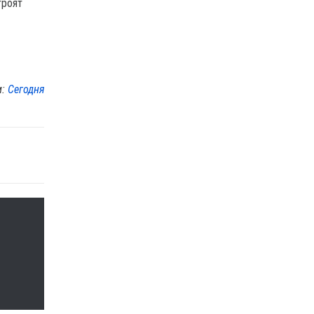
троят
м:
Сегодня