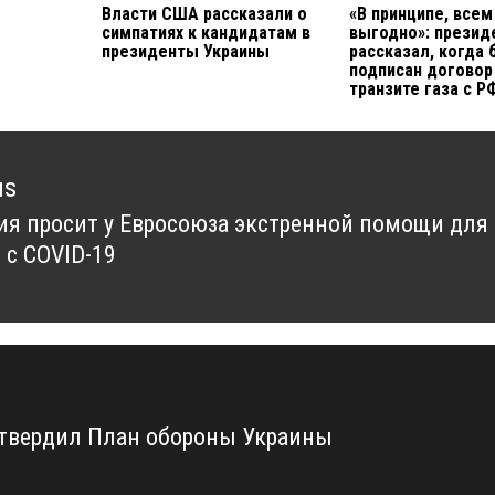
Власти США рассказали о
«В принципе, всем
симпатиях к кандидатам в
выгодно»: презид
президенты Украины
рассказал, когда 
подписан договор
транзите газа с Р
us
я просит у Евросоюза экстренной помощи для
us
 с COVID-19
твердил План обороны Украины