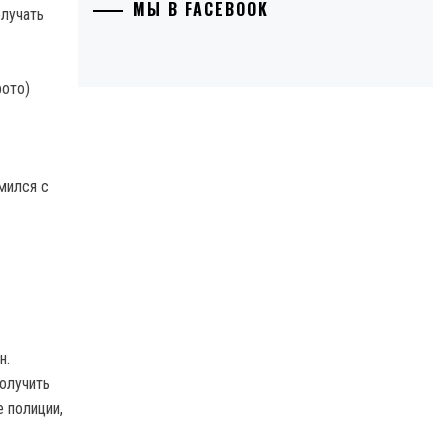
МЫ В FACEBOOK
олучать
мился с
н.
олучить
е полиции,