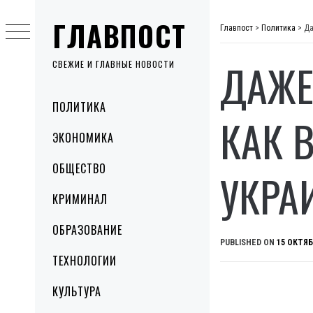
Skip
ГЛАВПОСТ
to
Главпост
>
Политика
>
Да
content
ДАЖЕ
СВЕЖИЕ И ГЛАВНЫЕ НОВОСТИ
Primary
ПОЛИТИКА
Menu
КАК 
ЭКОНОМИКА
ОБЩЕСТВО
УКРА
КРИМИНАЛ
ОБРАЗОВАНИЕ
PUBLISHED ON
15 ОКТЯБ
ТЕХНОЛОГИИ
КУЛЬТУРА