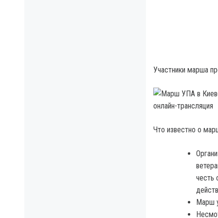
Участники марша пр
Что известно о мар
Органи
ветера
честь 
действ
Марш у
Несмот