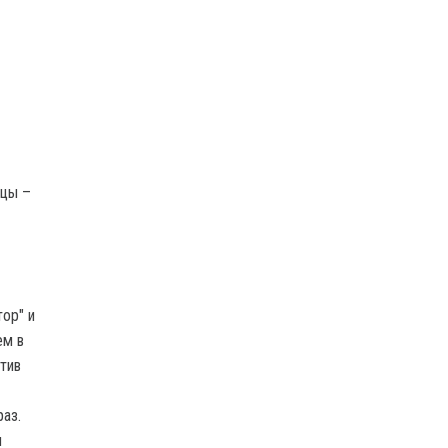
ор" и
ем в
отив
аз.
и