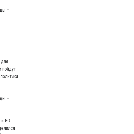
 для
о пойдут
"политики
 и ВО
оделился