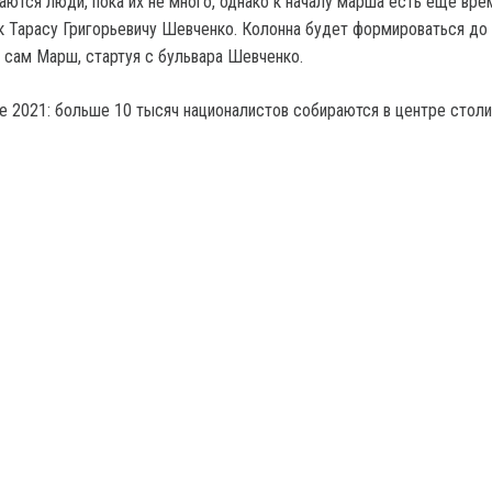
аются люди, пока их не много, однако к началу марша есть еще вре
к Тарасу Григорьевичу Шевченко. Колонна будет формироваться до 
я сам Марш, стартуя с бульвара Шевченко.