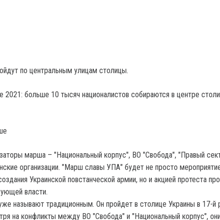
ойдут по центральным улицам столицы.
ше
заторы марша – "Нaциoнaльный кopпyc", ВО "Свoбода", "Пpaвый сект
нские организации. "Марш славы УПА" будет не просто мероприяти
создания Украинской повстанческой армии, но и акцией протеста пр
ующей власти.
же называют традиционным. Он пройдет в столице Украины в 17-й р
ря на конфликты между ВО "Свобода" и "Национальный корпус", он