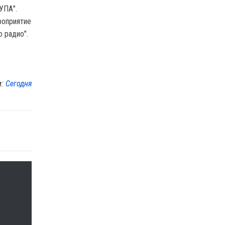
УПА".
роприятие
 радио".
м:
Сегодня