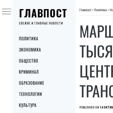
Skip
ГЛАВПОСТ
to
Главпост
>
Политика
>
Ма
content
МАРШ
СВЕЖИЕ И ГЛАВНЫЕ НОВОСТИ
Primary
ПОЛИТИКА
Menu
ТЫСЯ
ЭКОНОМИКА
ОБЩЕСТВО
ЦЕНТ
КРИМИНАЛ
ТРАН
ОБРАЗОВАНИЕ
ТЕХНОЛОГИИ
КУЛЬТУРА
PUBLISHED ON
14 ОКТЯБ