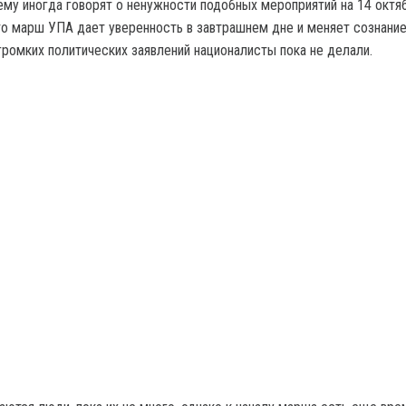
ему иногда говорят о ненужности подобных мероприятий на 14 октя
то марш УПА дает уверенность в завтрашнем дне и меняет сознани
громких политических заявлений националисты пока не делали.