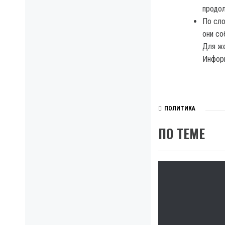
продол
По сло
они со
Для же
Информ
ПОЛИТИКА
ПО ТЕМЕ