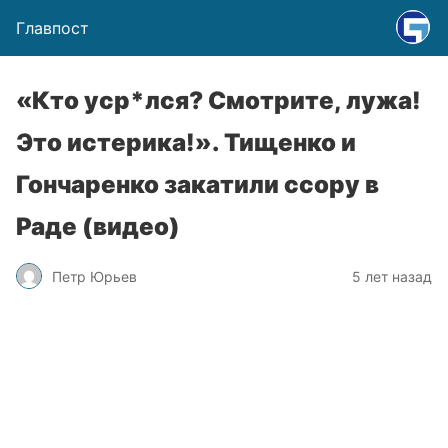
Главпост
«Кто уср*лся? Смотрите, лужа!
Это истерика!». Тищенко и
Гончаренко закатили ссору в
Раде (видео)
Петр Юрьев
5 лет назад