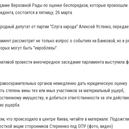
ание Верховной Рады по оценке беспорядков, которые произошли 
дента, состоится в пятницу, 26 марта.
родный депутат от партии "Слуга народа" Алексей Устенко, передае
амент рассмотрит не только вопрос о событиях на Банковой, но и р
торых могут быть "евробляхы".
циативой провести внеочередное заседание парламента выступила ф
правоохранительных органов немедленно дать юридическую оценку
ть степень вины тех или иных участников за материальный ущерб,
рственному имуществу, и добиться ответственности за эти действия
ию ущерба.
м, что происходило в центре Киева, читайте в материале: Подожгли
есткой акции сторонников Стерненко под ОПУ (фото, видео)