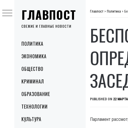
Skip
ГЛАВПОСТ
to
Главпост
>
Политика
>
Бе
content
БЕСП
СВЕЖИЕ И ГЛАВНЫЕ НОВОСТИ
Primary
ПОЛИТИКА
Menu
ОПРЕ
ЭКОНОМИКА
ОБЩЕСТВО
ЗАСЕ
КРИМИНАЛ
ОБРАЗОВАНИЕ
PUBLISHED ON
22 МАРТА
ТЕХНОЛОГИИ
КУЛЬТУРА
Парламент рассмотр