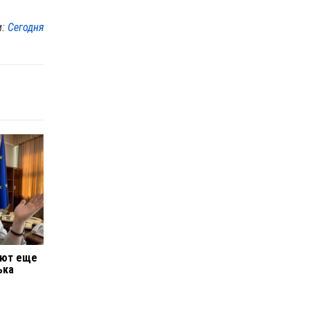
м:
Сегодня
яют еще
ька