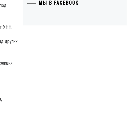
МЫ В FACEBOOK
под
т УНН.
яд других
ракция
,