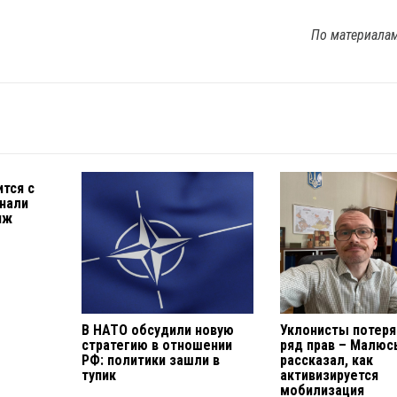
По материала
тся с
нали
иж
В НАТО обсудили новую
Уклонисты потер
стратегию в отношении
ряд прав – Малюс
РФ: политики зашли в
рассказал, как
тупик
активизируется
мобилизация