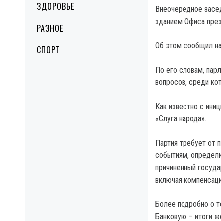
ЗДОРОВЬЕ
Внеочередное засед
зданием Офиса прези
РАЗНОЕ
Об этом сообщил на
СПОРТ
По его словам, парл
вопросов, среди ко
Как известно с ини
«Слуга народа».
Партия требует от 
событиям, определи
причиненный госуда
включая компенсац
Более подробно о то
Банковую – итоги ж