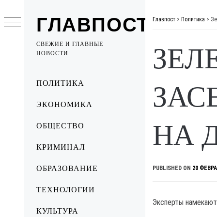
Skip
to
ГЛАВПОСТ
Главпост
>
Политика
>
Зе
content
СВЕЖИЕ И ГЛАВНЫЕ
ЗЕЛ
НОВОСТИ
Primary
ПОЛИТИКА
ЗАС
Menu
ЭКОНОМИКА
НА 
ОБЩЕСТВО
КРИМИНАЛ
ОБРАЗОВАНИЕ
PUBLISHED ON
20 ФЕВРА
ТЕХНОЛОГИИ
Эксперты намекают
КУЛЬТУРА