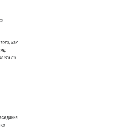
ся
того, как
иц,
овета по
заседания
ько