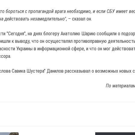
что бороться с пропагандой врага необходимо, и если СБУ имеет ве
на действовать незамедлительно"
, – сказал он.
ти "Сегодня", на днях блогеру Анатолию Шарию сообщили о подозр
ришли к выводу, что он осуществлял противоправную деятельност
асности Украины в информационной сфере, и что он мог действоват
ссора.
слова Савика Шустера" Данилов рассказывал о возможных новых с
По материала