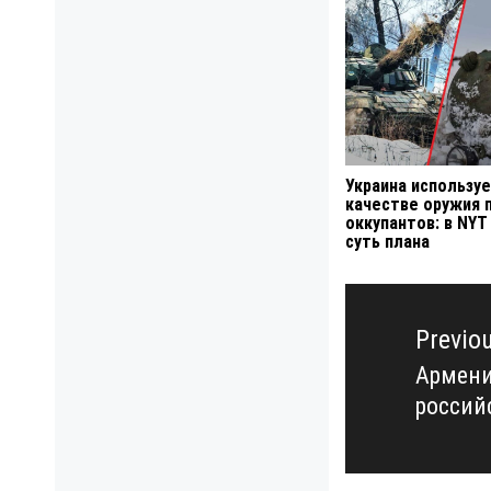
Украина используе
качестве оружия 
оккупантов: в NYT
суть плана
Навигация
по
Previo
записям
Армени
Previo
россий
post: