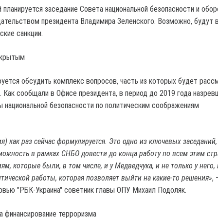
й планируется заседание Совета национальной безопасности и обо
дательством президента Владимира Зеленского. Возможно, будут 
ские санкции.
акрытым
руется обсудить комплекс вопросов, часть из которых будет рас
 Как сообщали в Офисе президента, в период до 2019 года назрев
ы национальной безопасности по политическим соображениям
я) как раз сейчас формулируется. Это одно из ключевых заседаний,
зможность в рамках СНБО довести до конца работу по всем этим ст
м, которые были, в том числе, и у Медведчука, и не только у него, 
итической работы, которая позволяет выйти на какие-то решения»
, 
рвью "РБК-Украина" советник главы ОПУ Михаил Подоляк.
а финансирование терроризма