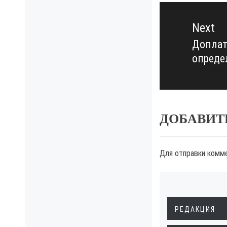
Next
Доплат
Next
опреде
post:
ДОБАВИТ
Для отправки комм
РЕДАКЦИЯ