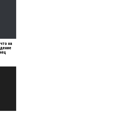
 что на
адение
иец