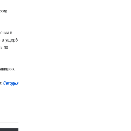
ские
ении в
ь в ущерб
ь по
анкциях:
м:
Сегодня