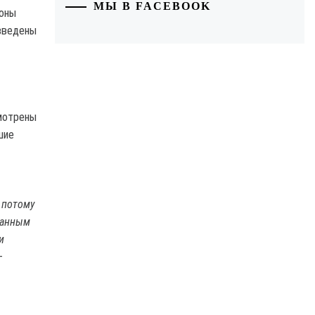
МЫ В FACEBOOK
роны
введены
смотрены
шие
 потому
ранным
и
–