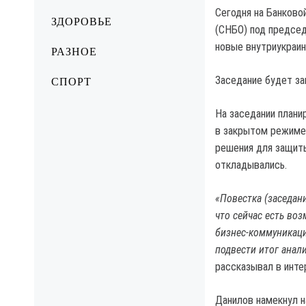
Сегодня на Банково
ЗДОРОВЬЕ
(СНБО) под предсе
новые внутриукраин
РАЗНОЕ
Заседание будет з
СПОРТ
На заседании плани
в закрытом режиме.
решения для защит
откладывались.
«Повестка (заседани
что сейчас есть во
бизнес-коммуникация
подвести итог анал
рассказывал в инте
Данилов намекнул н