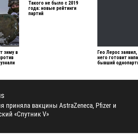
Такого не было с 2019
года: новые рейтинги
партий
т зиму в
Гео Лерос заявил,
против
него готовит нап
 узнали
бывший однопарт
us
я приняла вакцины AstraZeneca, Pfizer и
us
ский «Спутник V»