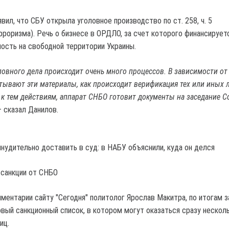
вил, что СБУ открыла уголовное производство по ст. 258, ч. 5
рроризма). Речь о бизнесе в ОРДЛО, за счет которого финансирует
ость на свободной территории Украины.
ловного дела происходит очень много процессов. В зависимости от 
тывают эти материалы, как происходит верификация тех или иных л
к тем действиям, аппарат СНБО готовит документы на заседание С
 – сказал Данилов.
инудительно доставить в суд: в НАБУ объяснили, куда он делся
 санкции от СНБО
мментарии сайту "Сегодня" политолог Ярослав Макитра, по итогам 
вый санкционный список, в котором могут оказаться сразу нескол
иц.